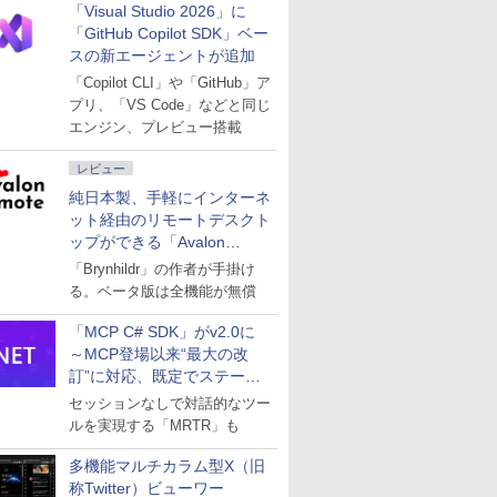
「Visual Studio 2026」に
「GitHub Copilot SDK」ベー
スの新エージェントが追加
「Copilot CLI」や「GitHub」ア
プリ、「VS Code」などと同じ
エンジン、プレビュー搭載
レビュー
純日本製、手軽にインターネ
ット経由のリモートデスクト
ップができる「Avalon
remote」
「Brynhildr」の作者が手掛け
る。ベータ版は全機能が無償
「MCP C# SDK」がv2.0に
～MCP登場以来“最大の改
訂”に対応、既定でステート
レスへ
セッションなしで対話的なツー
ルを実現する「MRTR」も
多機能マルチカラム型X（旧
称Twitter）ビューワー