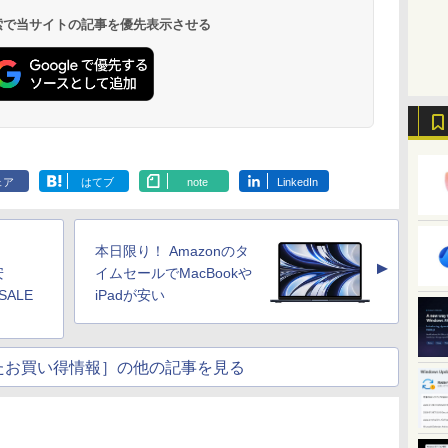
 検索で当サイトの記事を優先表示させる
ェア
はてブ
note
LinkedIn
本日限り！ Amazonのタ
▲
安
イムセールでMacBookや
SALE
iPadが安い
たお買い得情報］の他の記事を見る