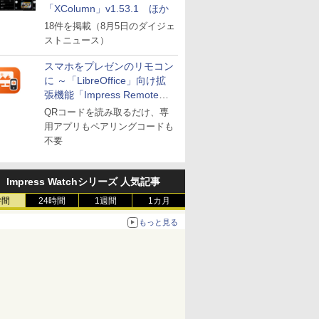
「XColumn」v1.53.1 ほか
18件を掲載（8月5日のダイジェ
ストニュース）
スマホをプレゼンのリモコン
に ～「LibreOffice」向け拡
張機能「Impress Remote」
が公開
QRコードを読み取るだけ、専
用アプリもペアリングコードも
不要
Impress Watchシリーズ 人気記事
時間
24時間
1週間
1カ月
もっと見る