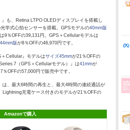
代）』も、Retina LTPO OLEDディスプレイを搭載し
光学式心拍センサーを搭載。GPSモデルの
40mm版
は9％OFFの39,131円。GPS＋Cellularモデルは
44mm版
が8％OFFの46,970円です。
PS＋Cellular』モデルは
サイズ45mm
が21％OFFの
e Series 7（GPS＋Cellularモデル）』は
41mm
が
27％OFFの57,000円で販売中です。
』
は、最大6時間の再生と、最大4時間の連続通話が
ghtning充電ケース付きのモデルが21％OFFの
Amazonで購入