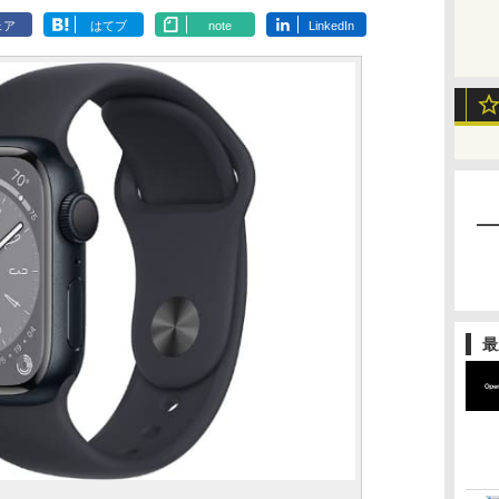
ェア
はてブ
note
LinkedIn
最