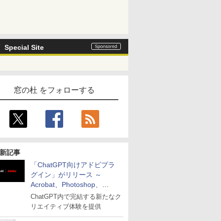
Special Site
窓の杜 をフォローする
新記事
「ChatGPT向けアドビプラ
グイン」がリリース ～
Acrobat、Photoshop、
Premiereなどの機能を1つの
ChatGPT内で完結する新たなク
プラグインに統合
リエイティブ体験を提供