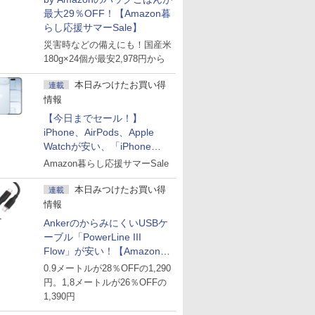
最大29％OFF！【Amazon暮
らし応援サマーSale】
災害時などの備えにも！国産米
180g×24個が最安2,978円から
本日みつけたお買い得
連載
情報
【今日までセール！】
iPhone、AirPods、Apple
Watchが安い、「iPhone
Air」256GB版が139,800円な
Amazon暮らし応援サマーSale
ど
本日みつけたお買い得
連載
情報
AnkerのからみにくいUSBケ
ーブル「PowerLine III
Flow」が安い！【Amazon暮
らし応援サマーSale】
0.9メートルが28％OFFの1,290
円。1,8メートルが26％OFFの
1,390円