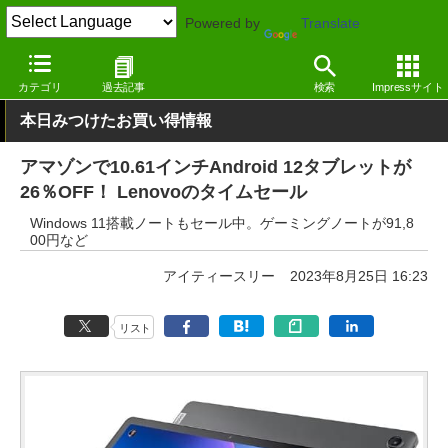
Powered by
Translate
窓の杜
システム・ファイル
ハードウェア
Android
カテゴリ
過去記事
検索
Impressサイト
本日みつけたお買い得情報
アマゾンで10.61インチAndroid 12タブレットが
26％OFF！ Lenovoのタイムセール
Windows 11搭載ノートもセール中。ゲーミングノートが91,8
00円など
アイティースリー
2023年8月25日 16:23
リスト