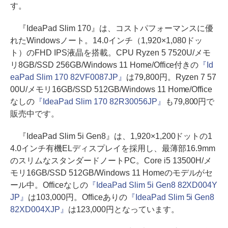
す。
『IdeaPad Slim 170』は、コストパフォーマンスに優
れたWindowsノート。14.0インチ（1,920×1,080ドッ
ト）のFHD IPS液晶を搭載。CPU Ryzen 5 7520U/メモ
リ8GB/SSD 256GB/Windows 11 Home/Office付きの
『Id
eaPad Slim 170 82VF0087JP』
は79,800円。Ryzen 7 57
00U/メモリ16GB/SSD 512GB/Windows 11 Home/Office
なしの
『IdeaPad Slim 170 82R30056JP』
も79,800円で
販売中です。
『IdeaPad Slim 5i Gen8』は、1,920×1,200ドットの1
4.0インチ有機ELディスプレイを採用し、最薄部16.9mm
のスリムなスタンダードノートPC。Core i5 13500H/メ
モリ16GB/SSD 512GB/Windows 11 Homeのモデルがセ
ール中。Officeなしの
『IdeaPad Slim 5i Gen8 82XD004Y
JP』
は103,000円。Officeありの
『IdeaPad Slim 5i Gen8
82XD004XJP』
は123,000円となっています。