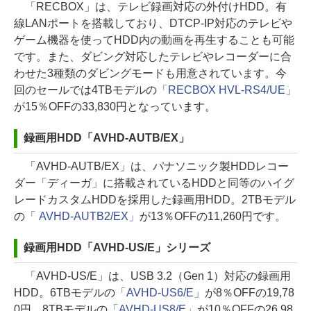
「RECBOX」は、テレビ録画対応の外付けHDD。有
線LANポートを搭載しており、DTCP-IP対応のテレビや
ゲーム機器を使ってHDD内の動画を再生することも可能
です。また、ダビング対応したテレビやレコーダーに合
わせた3種類のダビングモードも用意されています。今
回のセールでは4TBモデルの
「RECBOX HVL-RS4/UE」
が15％OFFの33,830円となっています。
録画用HDD「AVHD-AUTB/EX」
「AVHD-AUTB/EX」は、パナソニック製HDDレコー
ダー「ディーガ」に搭載されているHDDと同等のハイグ
レードカスタムHDDを採用した録画用HDD。2TBモデル
の
「 AVHD-AUTB2/EX」
が13％OFFの11,260円です。
録画用HDD「AVHD-US/E」シリーズ
「AVHD-US/E」は、USB 3.2（Gen 1）対応の録画用
HDD。6TBモデルの
「AVHD-US6/E」
が8％OFFの19,78
0円、8TBモデルの
「AVHD-US8/E」
が10％OFFの26,98