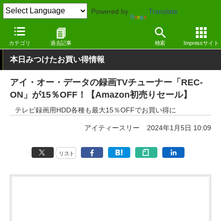
Powered by
Translate
窓の杜
システム・ファイル
ハードウェア
その他
カテゴリ
過去記事
検索
Impressサイト
本日みつけたお買い得情報
アイ・オー・データの録画TVチューナー「REC-
ON」が15％OFF！【Amazon初売りセール】
テレビ録画用HDD各種も最大15％OFFでお買い得に
アイティースリー
2024年1月5日 10:09
リスト