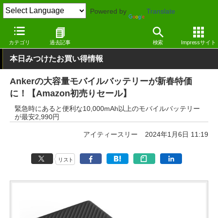
Powered by
Translate
窓の杜
システム・ファイル
ハードウェア
その他
カテゴリ
過去記事
検索
Impressサイト
本日みつけたお買い得情報
Ankerの大容量モバイルバッテリーが新春特価
に！【Amazon初売りセール】
緊急時にあると便利な10,000mAh以上のモバイルバッテリー
が最安2,990円
アイティースリー
2024年1月6日 11:19
リスト