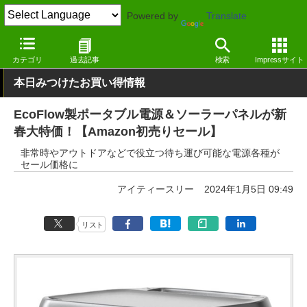
Powered by
Translate
窓の杜
ライフ
生活
その他
カテゴリ
過去記事
検索
Impressサイト
本日みつけたお買い得情報
EcoFlow製ポータブル電源＆ソーラーパネルが新
春大特価！【Amazon初売りセール】
非常時やアウトドアなどで役立つ待ち運び可能な電源各種が
セール価格に
アイティースリー
2024年1月5日 09:49
リスト