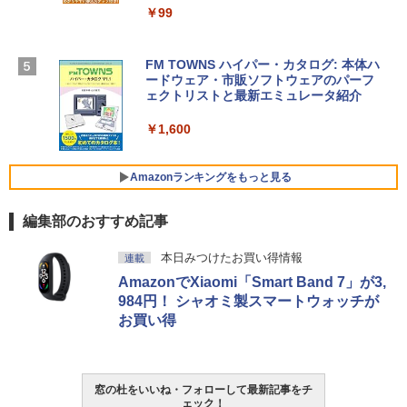
￥99
￥3,200
【Amazon.co.jp限定】 HP ノートパソコ
ン 15-fd 15.6インチ 16GBメモリ 512GB
FM TOWNS ハイパー・カタログ: 本体ハ
SSD インテル Core 5
ードウェア・市販ソフトウェアのパーフ
Windows版 | Minecraft (マインクラフ
ェクトリストと最新エミュレータ紹介
ト): Java & Bedrock Edition | オンライ
￥129,800
ンコード版
￥1,600
￥3,600
FMV ノートパソコン WE1-K3 (MS 365 P
ersonal/Copilotキー搭載/Win 11/15.6型/
Amazonランキングをもっと見る
Core i5/16GB/SSD 512GB/ホワイト) FM
VWK3E15W_AZ
編集部のおすすめ記事
￥139,880
Amazon Kindle - 目に優しい、かさばら
本日みつけたお買い得情報
連載
ない、大きな画面で読みやすい、6週間持
AmazonでXiaomi「Smart Band 7」が3,
続バッテリー、6インチディスプレイ電子
書籍リーダー、マッチャ、16GB、広告な
984円！ シャオミ製スマートウォッチが
し
お買い得
￥16,980
窓の杜をいいね・フォローして最新記事をチ
Kindle Paperwhite シグニチャーエディ
ェック！