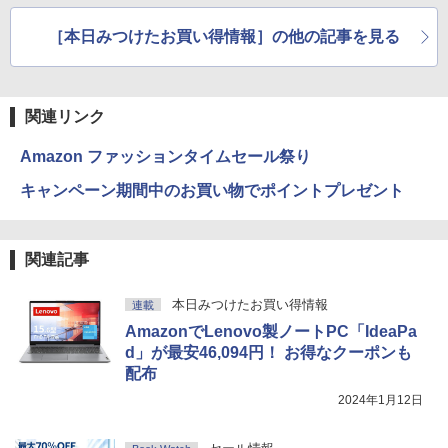
New Amazon Kindle Scribe Colorsoft |
11インチカラーディスプレイ、64GBスト
［本日みつけたお買い得情報］の他の記事を見る
レージ、ノート機能搭載、明るさ自動調
整、色調調節ライト、プレミアムペン付
き、グラファイト
関連リンク
￥115,980
Amazon ファッションタイムセール祭り
キャンペーン期間中のお買い物でポイントプレゼント
関連記事
本日みつけたお買い得情報
連載
AmazonでLenovo製ノートPC「IdeaPa
d」が最安46,094円！ お得なクーポンも
配布
2024年1月12日