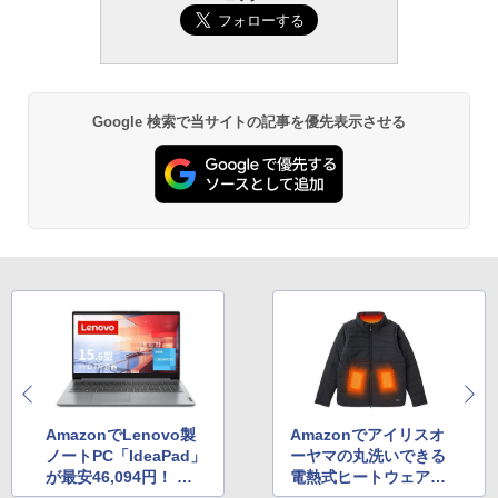
ション (32GB) 7インチディスプレイ、明
るさ自動調整、色調調節ライト、12週間
持続バッテリー、広告なし、メタリック
ブラック
￥27,980
Google 検索で当サイトの記事を優先表示させる
Amazon Kindle Paperwhite (16GB) 7イ
ンチディスプレイ、色調調節ライト、12
週間持続バッテリー、広告なし、ブラッ
ク
￥22,980
Amazon Kindle Colorsoft | 16GBストレ
ージ、防水、7インチカラーディスプレ
イ、色調調節ライト、最大8週間持続バッ
テリー、広告無し、ブラック (2025年発
売)
AmazonでLenovo製
Amazonでアイリスオ
￥31,980
ノートPC「IdeaPad」
ーヤマの丸洗いできる
が最安46,094円！ お
電熱式ヒートウェアが
得なクーポンも配布
最大66％OFF！