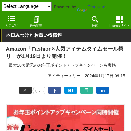
Powered by
Translate
窓の杜
ライフ
生活
その他
カテゴリ
過去記事
検索
Impressサイト
本日みつけたお買い得情報
Amazon「Fashion×人気アイテムタイムセール祭
り」が1月19日より開催！
最大10％還元のお年玉ポイントアップキャンペーンも実施
アイティースリー
2024年1月17日 09:15
リスト