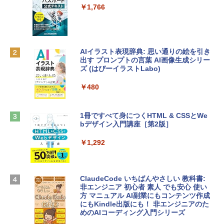
e Intelligenceのために設計、Liquid Ret
インゲームコード】 ロブロックス | オン
￥1,766
inaディスプレイ、8GBユニファイドメモ
ラインコード版
リ、512GB SSDストレージ、1080p Fac
eTime HDカメラ、Touch ID - インディ
￥1,300
ゴ
AIイラスト表現辞典: 思い通りの絵を引き
￥137,800
出す プロンプトの言葉 AI画像生成シリー
Robloxギフトカード - 1000 Robux 【限
ズ (はぴーイラストLabo)
定バーチャルアイテムを含む】 【オンラ
インゲームコード】 ロブロックス |オン
tomtoc 360°保護 15.6 16インチ パソコ
ラインコード版
￥480
ンケース Dell NEC Lavie ASUS HP dyna
book Lenovo対応
￥1,600
1冊ですべて身につくHTML & CSSとWe
￥2,952
bデザイン入門講座［第2版］
Microsoft Office Home & Business 202
4(最新 永続版)|オンラインコード版|Wind
￥1,292
Apple 2026 MacBook Air M5チップ搭載
ows11、10/mac対応|PC2台
13インチノートブック：AIとApple Intell
igence、13.6インチLiquid Retinaディ
￥39,582
スプレイ、16GBユニファイドメモリ、51
ClaudeCode いちばんやさしい 教科書:
2GB SSDストレージ、12MPセンターフ
非エンジニア 初心者 素人 でも安心 使い
レームカメラ、日本語キーボード、Touc
方 マニュアル AI副業にもコンテンツ作成
Robloxギフトカード - 2,000 Robux 【限
h ID - ミッドナイト
にもKindle出版にも！ 非エンジニアのた
定バーチャルアイテムを含む】 【オンラ
めのAIコーディング入門シリーズ
インゲームコード】 ロブロックス | オン
￥224,800
ラインコード版