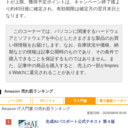
トが上限。獲得予定ポイントは、キャンペーン終了後よ
り約40日後に確定され、有効期限は確定月の翌月末日と
なります。
このコーナーでは、パソコンに関連するハードウェ
アとソフトウェアを中心としたさまざまな製品のお買
い得情報をお届けします。なお、在庫状況や価格、納
期などの情報は記事公開時のものであり、その条件で
購入できることを保証するものではありません。ま
た、記事中の商品を購入すると、売上の一部がImpres
s Watchに還元されることがあります。
Amazon 売れ筋ランキング
ノートPC
PCソフト
IT入門書
電子書籍リーダー
Amazon IT入門書 の売れ筋ランキング
更新日時：2026/08/09 00:05
Apple 2026 MacBook Neo A18 Proチッ
Robloxギフトカード - 800 Robux 【限
生成AIパスポート公式テキスト 第４版
プ搭載13インチノートブック：AIとAppl
定バーチャルアイテムを含む】 【オンラ