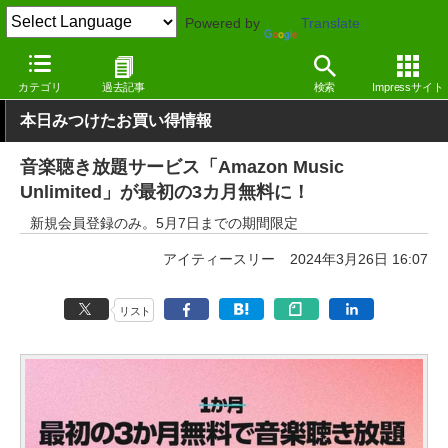
Powered by
Translate
窓の杜
画像・映像・音楽
音楽
Webサービス
カテゴリ
過去記事
検索
Impressサイト
本日みつけたお買い得情報
音楽聴き放題サービス「Amazon Music
Unlimited」が最初の3カ月無料に！
新規会員登録のみ。5月7日までの期間限定
アイティースリー
2024年3月26日 16:07
リスト