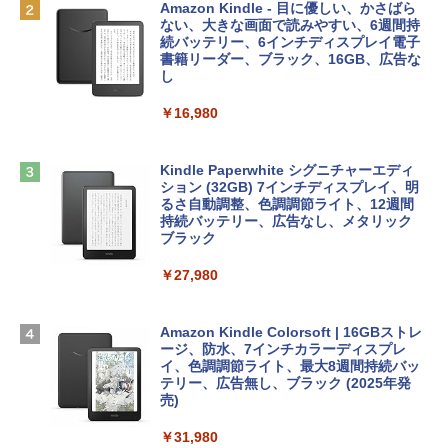
￥162,598
出す プロンプトの言葉 AI画像生成シリー
Robloxギフトカード - 1000 Robux 【限
Amazon Kindle - 目に優しい、かさばら
ズ (はぴーイラストLabo)
定バーチャルアイテムを含む】 【オンラ
ない、大きな画面で読みやすい、6週間持
インゲームコード】 ロブロックス |オン
続バッテリー、6インチディスプレイ電子
tomtoc 360°保護 15.6 16インチ パソコ
ラインコード版
書籍リーダー、ブラック、16GB、広告な
￥480
ンケース Dell NEC Lavie ASUS HP dyna
し
book Lenovo対応
￥1,600
￥16,980
ClaudeCode いちばんやさしい 教科書:
￥2,952
非エンジニア 初心者 素人 でも安心 使い
方 マニュアル AI副業にもコンテンツ作成
Microsoft Office Home & Business 202
にもKindle出版にも！ 非エンジニアのた
4(最新 永続版)|オンラインコード版|Wind
Kindle Paperwhite シグニチャーエディ
めのAIコーディング入門シリーズ
Apple 2026 MacBook Air M5チップ搭載
ows11、10/mac対応|PC2台
ション (32GB) 7インチディスプレイ、明
13インチノートブック：AIとApple Intell
るさ自動調整、色調調節ライト、12週間
igence、13.6インチLiquid Retinaディ
持続バッテリー、広告なし、メタリック
￥99
￥39,582
スプレイ、16GBユニファイドメモリ、1
ブラック
TB SSDストレージ、12MPセンターフレ
ームカメラ、日本語キーボード、Touch I
￥27,980
1冊ですべて身につくHTML & CSSとWe
Robloxギフトカード - 2,000 Robux 【限
D - シルバー
bデザイン入門講座［第2版］
定バーチャルアイテムを含む】 【オンラ
インゲームコード】 ロブロックス | オン
￥261,414
ラインコード版
Amazon Kindle Colorsoft | 16GBストレ
￥1,292
ージ、防水、7インチカラーディスプレ
イ、色調調節ライト、最大8週間持続バッ
￥3,200
【Amazon.co.jp限定】 HP ノートパソコ
テリー、広告無し、ブラック (2025年発
ン 15-fd 15.6インチ 16GBメモリ 512GB
売)
FM TOWNS ハイパー・カタログ: 本体ハ
SSD インテル Core 5
ードウェア・市販ソフトウェアのパーフ
Windows版 | Minecraft (マインクラフ
￥31,980
ェクトリストと最新エミュレータ紹介
ト): Java & Bedrock Edition | オンライ