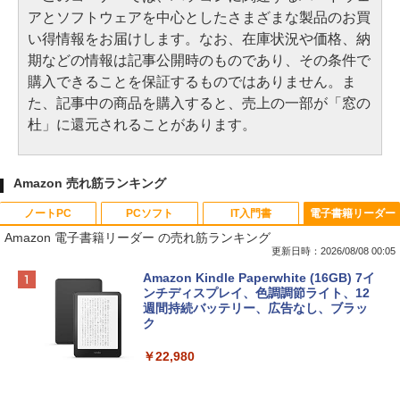
アとソフトウェアを中心としたさまざまな製品のお買
い得情報をお届けします。なお、在庫状況や価格、納
期などの情報は記事公開時のものであり、その条件で
購入できることを保証するものではありません。ま
た、記事中の商品を購入すると、売上の一部が「窓の
杜」に還元されることがあります。
Amazon 売れ筋ランキング
ノートPC
PCソフト
IT入門書
電子書籍リーダー
Amazon 電子書籍リーダー の売れ筋ランキング
更新日時：2026/08/08 00:05
Apple 2026 MacBook Neo A18 Proチッ
Robloxギフトカード - 800 Robux 【限
生成AIパスポート公式テキスト 第４版
Amazon Kindle Paperwhite (16GB) 7イ
プ搭載13インチノートブック：AIとAppl
定バーチャルアイテムを含む】 【オンラ
ンチディスプレイ、色調調節ライト、12
e Intelligence、Liquid Retinaディスプ
インゲームコード】 ロブロックス | オン
週間持続バッテリー、広告なし、ブラッ
￥1,766
レイ、8GBメモリ、512GB SSD、1080p
ラインコード版
ク
FaceTime HDカメラ、Touch ID - インデ
ィゴ + 3年延長 AppleCare+ for 13インチ
￥1,300
￥22,980
MacBook Neo(A18 Pro)|ダウンロード版
AIイラスト表現辞典: 思い通りの絵を引き