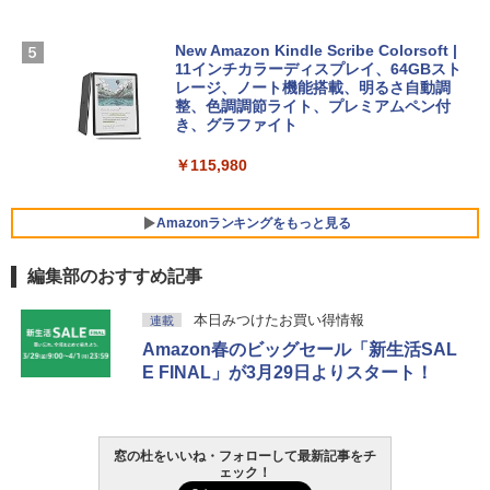
￥129,800
ンコード版
￥1,600
New Amazon Kindle Scribe Colorsoft |
￥3,600
FMV ノートパソコン WE1-K3 (MS 365 P
11インチカラーディスプレイ、64GBスト
ersonal/Copilotキー搭載/Win 11/15.6型/
レージ、ノート機能搭載、明るさ自動調
Core i5/16GB/SSD 512GB/ホワイト) FM
整、色調調節ライト、プレミアムペン付
VWK3E15W_AZ
き、グラファイト
￥139,880
￥115,980
Amazonランキングをもっと見る
編集部のおすすめ記事
本日みつけたお買い得情報
連載
Amazon春のビッグセール「新生活SAL
E FINAL」が3月29日よりスタート！
窓の杜をいいね・フォローして最新記事をチ
ェック！