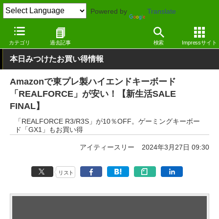
Powered by
Translate
窓の杜
システム・ファイル
ハードウェア
その他
カテゴリ
過去記事
検索
Impressサイト
本日みつけたお買い得情報
Amazonで東プレ製ハイエンドキーボード
「REALFORCE」が安い！【新生活SALE
FINAL】
「REALFORCE R3/R3S」が10％OFF。ゲーミングキーボー
ド「GX1」もお買い得
アイティースリー
2024年3月27日 09:30
リスト