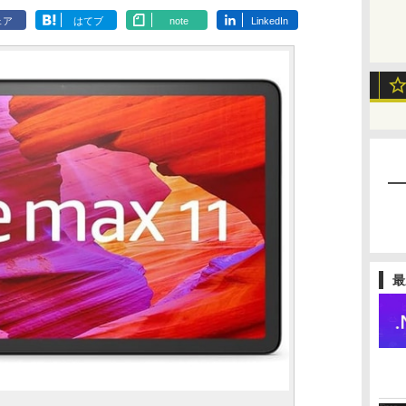
ェア
はてブ
note
LinkedIn
最