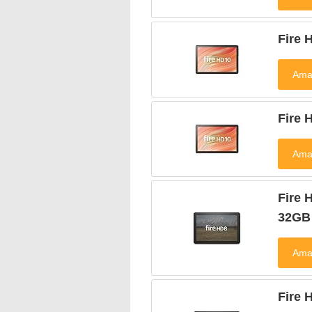
Fir
Fir
Fir
32G
Fir