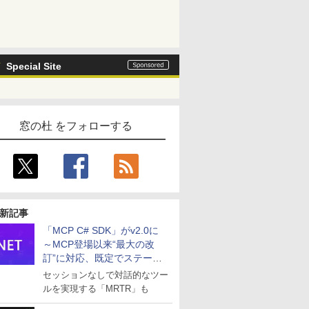
Special Site
窓の杜 をフォローする
新記事
「MCP C# SDK」がv2.0に
～MCP登場以来“最大の改
訂”に対応、既定でステート
レスへ
セッションなしで対話的なツー
ルを実現する「MRTR」も