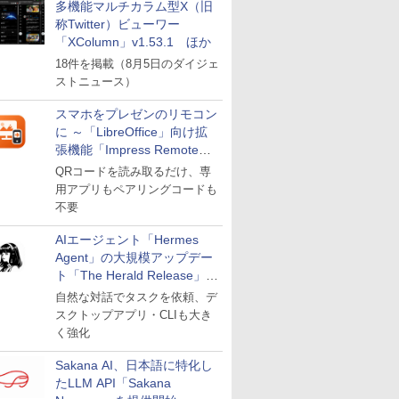
多機能マルチカラム型X（旧
称Twitter）ビューワー
「XColumn」v1.53.1 ほか
18件を掲載（8月5日のダイジェ
ストニュース）
スマホをプレゼンのリモコン
に ～「LibreOffice」向け拡
張機能「Impress Remote」
が公開
QRコードを読み取るだけ、専
用アプリもペアリングコードも
不要
AIエージェント「Hermes
Agent」の大規模アップデー
ト「The Herald Release」が
公開
自然な対話でタスクを依頼、デ
スクトップアプリ・CLIも大き
く強化
Sakana AI、日本語に特化し
たLLM API「Sakana