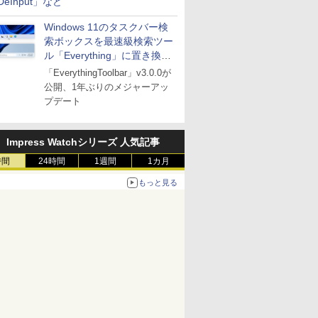
DeInput」など
Windows 11のタスクバー検
索ボックスを最速級検索ツー
ル「Everything」に置き換え
可能に
「EverythingToolbar」v3.0.0が
公開、1年ぶりのメジャーアッ
プデート
Impress Watchシリーズ 人気記事
時間
24時間
1週間
1カ月
もっと見る