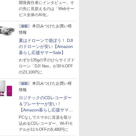
た「GMO AI RAG」は無償の
開発責任者にインタビュー、そ
OSS版で「1社1RAG」を目
の先に見据えるのは「Webサー
指す
ビス全体のAI化」
本日みつけたお買い得
連載
情報
夏はドローンで遊ぼう！ DJI
のドローンが安い【Amazon
暮らし応援サマーSale】
わずか135gの手のひらサイズド
ローン「DJI Neo」が30％OFF
の23,100円に
本日みつけたお買い得
連載
情報
ロジテックのCDレコーダー
＆プレーヤーが安い！
【Amazon暮らし応援サマー
Sale】
PCなしでスマホに音楽を取り
込めるCDレコーダー、Wi-Fiモ
デルが11％OFFの8,480円に