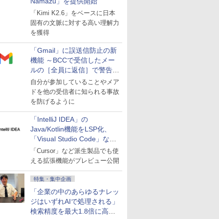
Namazu」を提供開始
「Kimi K2.6」をベースに日本
固有の文脈に対する高い理解力
を獲得
「Gmail」に誤送信防止の新
機能 ～BCCで受信したメー
ルの［全員に返信］で警告を
表示
自分が参加していることやメア
ドを他の受信者に知られる事故
を防げるように
「IntelliJ IDEA」の
Java/Kotlin機能をLSP化、
「Visual Studio Code」など
にも開放
「Cursor」など派生製品でも使
える拡張機能がプレビュー公開
特集・集中企画
「企業の中のあらゆるナレッ
ジはいずれAIで処理される」
検索精度を最大1.8倍に高め