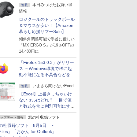
本日みつけたお買い得
連載
情報
ロジクールのトラックボール
＆マウスが安い！【Amazon
暮らし応援サマーSale】
傾斜角調整可能で手首に優しい
「MX ERGO S」が19％OFFの
14,480円に
「Firefox 153.0.3」がリリー
ス ～Windows環境で稀に起
動不能になる不具合などを解
決
いまさら聞けないExcel
連載
【Excel】上書きしちゃいけ
ないセルはどれ？ 一目で値
と数式を常に判別可能にする
方法
窓の杜収録ソフト
ップデート情報
の杜収録ソフト 8月5日 ～
iles」「おかん for Outlook」