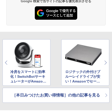
Google 検索で当サイトの記事を優先表示させる
方 マニュアル AI副業にもコンテンツ作成
定バーチャルアイテムを含む】 【オンラ
にもKindle出版にも！ 非エンジニアのた
インゲームコード】 ロブロックス | オン
Kindle Paperwhite シグニチャーエディ
めのAIコーディング入門シリーズ
ラインコード版
ション (32GB) 7インチディスプレイ、明
るさ自動調整、色調調節ライト、12週間
持続バッテリー、広告なし、メタリック
￥99
￥3,200
ブラック
￥32,980
1冊ですべて身につくHTML & CSSとWe
Robloxギフトカード - 1000 Robux 【限
bデザイン入門講座［第2版］
定バーチャルアイテムを含む】 【オンラ
インゲームコード】 ロブロックス |オン
ラインコード版
Amazon Kindle Colorsoft | 16GBストレ
￥2,326
ージ、防水、7インチカラーディスプレ
イ、色調調節ライト、最大8週間持続バッ
￥1,600
テリー、広告無し、ブラック (2025年発
売)
FM TOWNS ハイパー・カタログ: 本体ハ
ードウェア・市販ソフトウェアのパーフ
冷房をスマートに効率
ロジテックの外付けブ
Windows版 | Minecraft (マインクラフ
￥39,980
ェクトリストと最新エミュレータ紹介
ト): Java & Bedrock Edition | オンライ
化！SwitchBotサーキ
ルーレイドライブが安
ンコード版
ュレーターがAmazon
い！Amazonでセール
￥1,600
で最安8,980円
中
New Amazon Kindle Scribe Colorsoft |
￥3,600
11インチカラーディスプレイ、64GBスト
［本日みつけたお買い得情報］の他の記事を見る
レージ、ノート機能搭載、明るさ自動調
整、色調調節ライト、プレミアムペン付
き、グラファイト