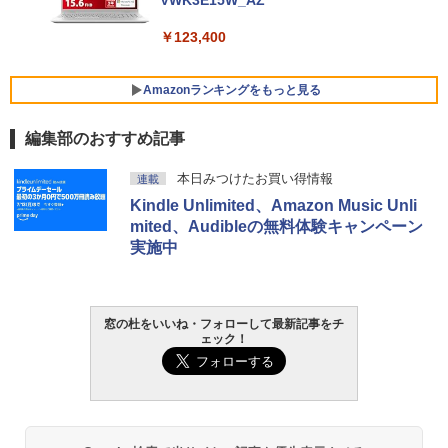
VWK3E15W_AZ
￥123,400
Amazonランキングをもっと見る
編集部のおすすめ記事
Robloxギフトカード - 800 Robux 【限
生成AIパスポート公式テキスト 第４版
Amazon Kindle Paperwhite (16GB) 7イ
本日みつけたお買い得情報
連載
定バーチャルアイテムを含む】 【オンラ
ンチディスプレイ、色調調節ライト、12
Kindle Unlimited、Amazon Music Unli
インゲームコード】 ロブロックス | オン
週間持続バッテリー、広告なし、ブラッ
￥1,766
ラインコード版
ク
mited、Audibleの無料体験キャンペーン
実施中
￥1,300
￥27,980
AIイラスト表現辞典: 思い通りの絵を引き
出す プロンプトの言葉 AI画像生成シリー
Microsoft Office Home & Business 202
Amazon Kindle - 目に優しい、かさばら
窓の杜をいいね・フォローして最新記事をチ
ズ (はぴーイラストLabo)
4(最新 永続版)|オンラインコード版|Wind
ない、大きな画面で読みやすい、6週間持
ェック！
ows11、10/mac対応|PC2台
続バッテリー、6インチディスプレイ電子
書籍リーダー、ブラック、16GB、広告な
￥480
し
￥39,582
￥19,980
ClaudeCode いちばんやさしい 教科書:
非エンジニア 初心者 素人 でも安心 使い
Robloxギフトカード - 2,000 Robux 【限