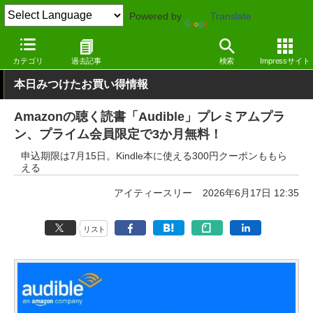
Powered by
Translate
窓の杜
画像・映像・音楽
音楽
Webサービス
カテゴリ
過去記事
検索
Impressサイト
本日みつけたお買い得情報
Amazonの聴く読書「Audible」プレミアムプラ
ン、プライム会員限定で3か月無料！
申込期限は7月15日。Kindle本に使える300円クーポンももら
える
アイティースリー
2026年6月17日 12:35
リスト