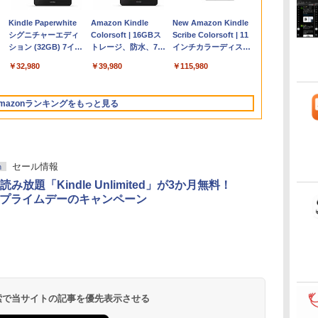
Apple 2026
Microsoft Office
ClaudeCode いちば
Kindle Paperwhite
【Amazon.co.jp限
Robloxギフトカード
FM TOWNS ハイパ
Amazon Kindle
FMV ノートパソコン
Robloxギフトカード -
1冊ですべて身につく
New Amazon Kindle
コ
MacBook Air M5チ
Home & Business
んやさしい 教科書:
シグニチャーエディ
定】 HP ノートパソ
- 2,000 Robux 【限
ー・カタログ: 本体
Colorsoft | 16GBス
WE1-K3 (MS 365
1000 Robux 【限定バ
HTML & CSSとWebデ
Scribe Colorsoft | 11
ップ搭載13インチノ
2024(最新 永続版)|オ
非エンジニア 初心者
ション (32GB) 7イン
コン 15-fd 15.6イン
定バーチャルアイテ
ハードウェア・市販
トレージ、防水、7イ
Personal/Copilotキー
ーチャルアイテムを含
ザイン入門講座［第2
インチカラーディスプ
持
ートブック：AIと
ンラインコード
素人 でも安心 使い方
チディスプレイ、明
チ 16GBメモリ
ムを含む】 【オンラ
ソフトウェアのパー
ンチカラーディスプ
搭載/Win 11/15.6
む】 【オンラインゲー
版］
レイ、64GBストレー
￥298,901
￥39,582
￥99
￥32,980
￥129,800
￥3,200
￥1,600
￥39,980
￥119,800
￥1,600
￥2,326
￥115,980
ン
Apple Intelligence、
版|Windows11、
マニュアル AI副業に
るさ自動調整、色調
512GB SSD インテ
インゲームコード】
フェクトリストと最
レイ、色調調節ライ
型/Core i5/16GB/SSD
ムコード】 ロブロック
ジ、ノート機能搭載、
13.6インチLiquid
10/mac対応|PC2台
もコンテンツ作成に
調節ライト、12週間
ル Core 5
ロブロックス | オン
新エミュレータ紹介
ト、最大8週間持続バ
512GB/ホワイト)
ス |オンラインコード
明るさ自動調整、色調
Retinaディスプレ
もKindle出版にも！
持続バッテリー、広
ラインコード版
ッテリー、広告無
FMVWK3E15W_AZ
版
調節ライト、プレミア
mazonランキングをもっと見る
な
イ、24GBユニファイ
非エンジニアのため
告なし、メタリック
し、ブラック (2025
ムペン付き、グラファ
ドメモリ、1TB SSD
のAIコーディング入
ブラック
年発売)
イト
ストレージ、12MPセ
門シリーズ
ンターフレームカメ
ラ、日本語キーボー
セール情報
h
ド、Touch ID - スカ
イブルー
み放題「Kindle Unlimited」が3か月無料！
onプライムデーのキャンペーン
 検索で当サイトの記事を優先表示させる