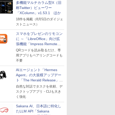
多機能マルチカラム型X（旧
称Twitter）ビューワー
「XColumn」v1.53.1 ほか
18件を掲載（8月5日のダイジェ
ストニュース）
スマホをプレゼンのリモコン
に ～「LibreOffice」向け拡
張機能「Impress Remote」
が公開
QRコードを読み取るだけ、専
用アプリもペアリングコードも
不要
AIエージェント「Hermes
Agent」の大規模アップデー
ト「The Herald Release」が
公開
自然な対話でタスクを依頼、デ
スクトップアプリ・CLIも大き
く強化
Sakana AI、日本語に特化し
たLLM API「Sakana