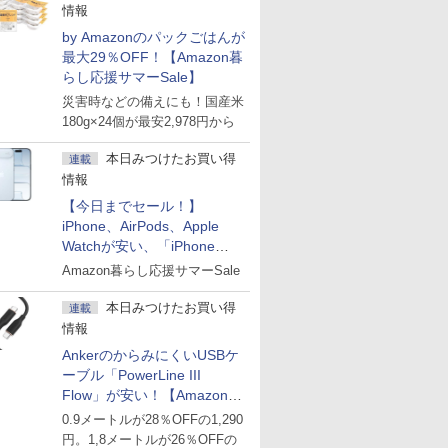
情報
by Amazonのパックごはんが
最大29％OFF！【Amazon暮
らし応援サマーSale】
災害時などの備えにも！国産米
180g×24個が最安2,978円から
本日みつけたお買い得
連載
情報
【今日までセール！】
iPhone、AirPods、Apple
Watchが安い、「iPhone
Air」256GB版が139,800円な
Amazon暮らし応援サマーSale
ど
本日みつけたお買い得
連載
情報
AnkerのからみにくいUSBケ
ーブル「PowerLine III
Flow」が安い！【Amazon暮
らし応援サマーSale】
0.9メートルが28％OFFの1,290
円。1,8メートルが26％OFFの