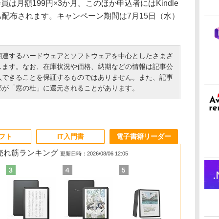
は月額199円×3か月。このほか申込者にはKindle
も配布されます。キャンペーン期間は7月15日（水）
連するハードウェアとソフトウェアを中心としたさまざ
します。なお、在庫状況や価格、納期などの情報は記事公
入できることを保証するものではありません。また、記事
部が「窓の杜」に還元されることがあります。
ソフト
IT入門書
電子書籍リーダー
の売れ筋ランキング
更新日時：2026/08/06 12:05