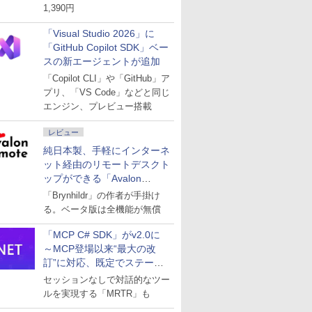
1,390円
「Visual Studio 2026」に
「GitHub Copilot SDK」ベー
スの新エージェントが追加
「Copilot CLI」や「GitHub」ア
プリ、「VS Code」などと同じ
エンジン、プレビュー搭載
レビュー
純日本製、手軽にインターネ
ット経由のリモートデスクト
ップができる「Avalon
remote」
「Brynhildr」の作者が手掛け
る。ベータ版は全機能が無償
「MCP C# SDK」がv2.0に
～MCP登場以来“最大の改
訂”に対応、既定でステート
レスへ
セッションなしで対話的なツー
ルを実現する「MRTR」も