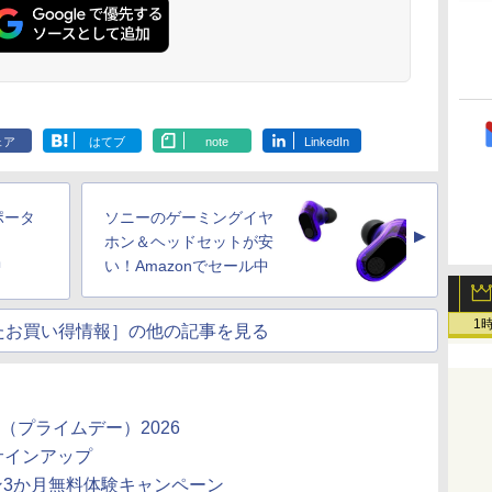
ェア
はてブ
note
LinkedIn
のポータ
ソニーのゲーミングイヤ
▲
ホン＆ヘッドセットが安
中
い！Amazonでセール中
1
たお買い得情報］の他の記事を見る
me Day（プライムデー）2026
録のサインアップ
ムプラン3か月無料体験キャンペーン