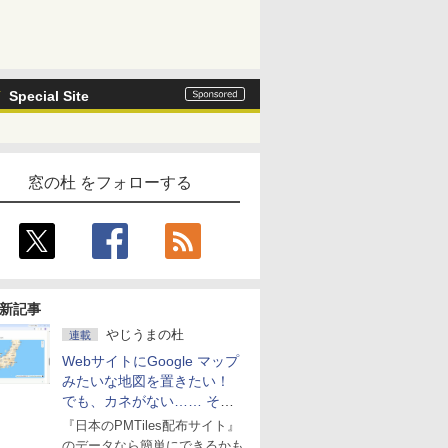
Special Site
窓の杜 をフォローする
新記事
やじうまの杜
連載
WebサイトにGoogle マップ
みたいな地図を置きたい！
でも、カネがない…… そん
な人に朗報！
『日本のPMTiles配布サイト』
のデータなら簡単にできるかも