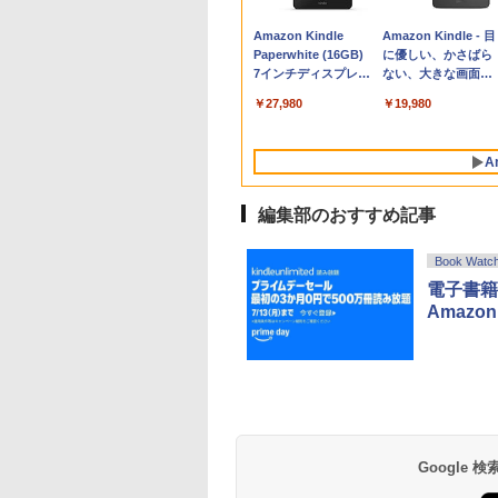
Apple 2026
Xbox プリペイドカ
生成AIパスポート公
Amazon Kindle
tomtoc 360°保護
Robloxギフトカード
AIイラスト表現辞典:
Amazon Kindle - 目
MacBook Neo A18
ード 10,000円 デジタ
式テキスト 第４版
Paperwhite (16GB)
15.6 16インチ パソ
- 800 Robux 【限定
思い通りの絵を引き
に優しい、かさばら
Proチップ搭載13イ
ルコード 【旧 Xbox
7インチディスプレ
ンケース Dell NEC
バーチャルアイテム
出す プロンプトの言
ない、大きな画面で
￥1,766
ンチノートブック：
ギフトカード】 [オン
イ、色調調節ライ
Lavie ASUS HP
を含む】 【オンライ
葉 AI画像生成シリー
読みやすい、6週間
￥137,800
￥10,000
￥27,980
￥2,952
￥1,300
￥99
￥19,980
AIとApple
ラインコード]
ト、12週間持続バッ
dynabook Lenovo
ンゲームコード】 ロ
ズ (はぴーイラスト
続バッテリー、6イ
Intelligenceのために
テリー、広告なし、
対応
ブロックス | オンラ
Labo)
チディスプレイ電子
設計、Liquid Retina
ブラック
インコード版
書籍リーダー、ブラ
A
ディスプレイ、8GB
ック、16GB、広告
ユニファイドメモ
し
リ、512GB SSDスト
編集部のおすすめ記事
レージ、1080p
FaceTime HDカメ
Book Watc
ラ、Touch ID - イン
ディゴ
電子書籍読
Amaz
Google