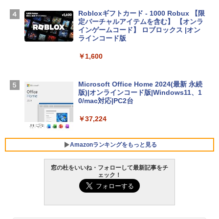
TB SSD、12MPセンターフレームカメ
ラ、Touch ID - ミッドナイト + 3年延長
Robloxギフトカード - 1000 Robux 【限
AppleCare+ for 13インチMacBook Air
定バーチャルアイテムを含む】 【オンラ
(M5)|ダウンロード版
インゲームコード】 ロブロックス |オン
ラインコード版
￥347,600
￥1,600
【Amazon.co.jp限定】 HP ノートパソコ
ン 15-fd 15.6インチ 16GBメモリ 512GB
Microsoft Office Home 2024(最新 永続
SSD インテル Core 5
版)|オンラインコード版|Windows11、1
0/mac対応|PC2台
￥129,800
￥37,224
FMV ノートパソコン WE1-K3 (MS 365 P
ersonal/Copilotキー搭載/Win 11/15.6型/
Amazonランキングをもっと見る
Core i5/16GB/SSD 512GB/ホワイト) FM
VWK3E15W_AZ
窓の杜をいいね・フォローして最新記事をチ
ェック！
￥120,000
生成AIパスポート公式テキスト 第４版
Amazon Kindle Paperwhite (16GB) 7イ
ンチディスプレイ、色調調節ライト、12
週間持続バッテリー、広告なし、ブラッ
￥1,766
ク