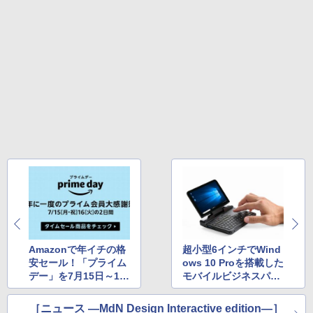
テリー、広告無し、ブラック (2025年発
売)
1冊ですべて身につくHTML & CSSとWe
bデザイン入門講座［第2版］
￥39,980
￥2,326
New Amazon Kindle Scribe Colorsoft |
11インチカラーディスプレイ、64GBスト
レージ、ノート機能搭載、明るさ自動調
整、色調調節ライト、プレミアムペン付
き、グラファイト
￥115,980
Amazonで年イチの格
超小型6インチでWind
安セール！「プライム
ows 10 Proを搭載した
デー」を7月15日～16
モバイルビジネスパソ
日の2日間開催
コン「GPD MicroP
C」発売
［ニュース ―MdN Design Interactive edition―］