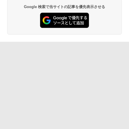
￥27,980
Google 検索で当サイトの記事を優先表示させる
AIイラスト表現辞典: 思い通りの絵を引き
出す プロンプトの言葉 AI画像生成シリー
Amazon Kindle - 目に優しい、かさばら
ズ (はぴーイラストLabo)
ない、大きな画面で読みやすい、6週間持
続バッテリー、6インチディスプレイ電子
書籍リーダー、ブラック、16GB、広告な
￥480
し
￥19,980
ClaudeCode いちばんやさしい 教科書:
非エンジニア 初心者 素人 でも安心 使い
方 マニュアル AI副業にもコンテンツ作成
にもKindle出版にも！ 非エンジニアのた
Kindle Paperwhite シグニチャーエディ
めのAIコーディング入門シリーズ
ション (32GB) 7インチディスプレイ、明
るさ自動調整、色調調節ライト、12週間
持続バッテリー、広告なし、メタリック
￥99
ジェード
￥32,980
FM TOWNS ハイパー・カタログ: 本体ハ
ードウェア・市販ソフトウェアのパーフ
ェクトリストと最新エミュレータ紹介
Amazon Kindle Colorsoft | 16GBストレ
ージ、防水、7インチカラーディスプレ
￥1,600
イ、色調調節ライト、最大8週間持続バッ