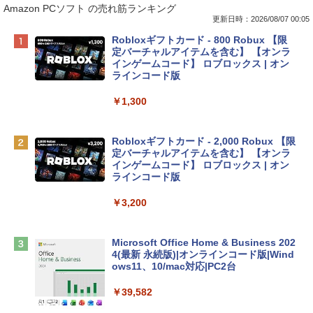
Amazon PCソフト の売れ筋ランキング
更新日時：2026/08/07 00:05
Apple 2026 MacBook Neo A18 Proチッ
Robloxギフトカード - 800 Robux 【限
プ搭載13インチノートブック：AIとAppl
定バーチャルアイテムを含む】 【オンラ
e Intelligence、Liquid Retinaディスプ
インゲームコード】 ロブロックス | オン
レイ、8GBメモリ、512GB SSD、1080p
ラインコード版
FaceTime HDカメラ、Touch ID - インデ
ィゴ + 3年延長 AppleCare+ for 13インチ
￥1,300
MacBook Neo(A18 Pro)|ダウンロード版
￥162,598
Robloxギフトカード - 2,000 Robux 【限
定バーチャルアイテムを含む】 【オンラ
インゲームコード】 ロブロックス | オン
tomtoc 360°保護 15.6 16インチ パソコ
ラインコード版
ンケース Dell NEC Lavie ASUS HP dyna
book Lenovo対応
￥3,200
￥2,952
Microsoft Office Home & Business 202
4(最新 永続版)|オンラインコード版|Wind
Apple 2026 MacBook Air M5チップ搭載
ows11、10/mac対応|PC2台
13インチノートブック：AIとApple Intell
igence、13.6インチLiquid Retinaディ
￥39,582
スプレイ、24GBユニファイドメモリ、1