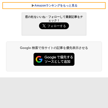
FMV ノートパソコン WE1-K3 (MS 365 P
ersonal/Copilotキー搭載/Win 11/15.6型/
Amazonランキングをもっと見る
Core i5/16GB/SSD 512GB/ホワイト) FM
VWK3E15W_AZ
窓の杜をいいね・フォローして最新記事をチ
ェック！
￥139,880
Amazon Kindle Paperwhite (16GB) 7イ
ンチディスプレイ、色調調節ライト、12
週間持続バッテリー、広告なし、ブラッ
ク
￥22,980
Google 検索で当サイトの記事を優先表示させる
Amazon Kindle - 目に優しい、かさばら
ない、大きな画面で読みやすい、6週間持
続バッテリー、6インチディスプレイ電子
書籍リーダー、ブラック、16GB、広告な
し
￥16,980
Kindle Paperwhite シグニチャーエディ
ション (32GB) 7インチディスプレイ、明
るさ自動調整、色調調節ライト、12週間