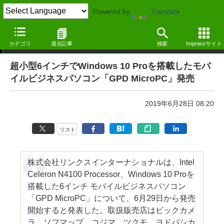
Powered by
Translate
ニュース ―MdN Design Interactive edition―
カテゴリ
過去記事
検索
Impressサイト
超小型6インチでWindows 10 Proを搭載したモバ
イルビジネスパソコン「GPD MicroPC」発売
2019年6月28日 08:20
リスト
株式会社リンクスインターナショナルは、Intel
Celeron N4100 Processor、Windows 10 Proを
搭載した6インチ モバイルビジネスパソコン
「GPD MicroPC」について、6月29日から発売
開始すると発表した。取扱販売店はビックカメ
ラ、ソフマップ、コジマ、ツクモ、ヨドバシカ