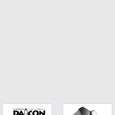
持続バッテリー、広告なし、メタリック
ブラック
￥27,980
Amazon Kindle Colorsoft | 16GBストレ
ージ、防水、7インチカラーディスプレ
イ、色調調節ライト、最大8週間持続バッ
テリー、広告無し、ブラック (2025年発
売)
￥31,980
New Amazon Kindle Scribe Colorsoft |
11インチカラーディスプレイ、64GBスト
レージ、ノート機能搭載、明るさ自動調
整、色調調節ライト、プレミアムペン付
き、グラファイト
￥115,980