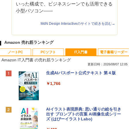
いった構成で、ビジネスシーンでも活用できる
小型パソコン――
MdN Design Interactiveのサイトで続きを読む→
Amazon 売れ筋ランキング
ノートPC
PCソフト
IT入門書
電子書籍リーダー
Amazon IT入門書 の売れ筋ランキング
更新日時：2026/08/07 12:05
Apple 2026 MacBook Neo A18 Proチッ
Robloxギフトカード - 800 Robux 【限
生成AIパスポート公式テキスト 第４版
プ搭載13インチノートブック：AIとAppl
定バーチャルアイテムを含む】 【オンラ
e Intelligence、Liquid Retinaディスプ
インゲームコード】 ロブロックス | オン
￥1,766
レイ、8GBメモリ、512GB SSD、1080p
ラインコード版
FaceTime HDカメラ、Touch ID - インデ
ィゴ + 3年延長 AppleCare+ for 13インチ
￥1,300
MacBook Neo(A18 Pro)|ダウンロード版
AIイラスト表現辞典: 思い通りの絵を引き
￥162,598
出す プロンプトの言葉 AI画像生成シリー
Microsoft Office Home & Business 202
ズ (はぴーイラストLabo)
4(最新 永続版)|オンラインコード版|Wind
ows11、10/mac対応|PC2台