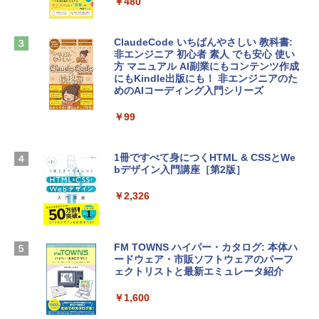
tomtoc 360°保護 15.6 16インチ パソコ
￥480
ンケース Dell NEC Lavie ASUS HP dyna
￥39,582
book Lenovo対応
ClaudeCode いちばんやさしい 教科書:
￥2,952
非エンジニア 初心者 素人 でも安心 使い
Robloxギフトカード - 2,000 Robux 【限
方 マニュアル AI副業にもコンテンツ作成
定バーチャルアイテムを含む】 【オンラ
にもKindle出版にも！ 非エンジニアのた
インゲームコード】 ロブロックス | オン
めのAIコーディング入門シリーズ
Apple 2026 MacBook Air M5チップ搭載
ラインコード版
13インチノートブック：AIとApple Intell
igence、13.6インチLiquid Retinaディ
￥99
￥3,200
スプレイ、24GBユニファイドメモリ、1
TB SSDストレージ、12MPセンターフレ
ームカメラ、日本語キーボード、Touch I
1冊ですべて身につくHTML & CSSとWe
Robloxギフトカード - 1000 Robux 【限
D - ミッドナイト
bデザイン入門講座［第2版］
定バーチャルアイテムを含む】 【オンラ
インゲームコード】 ロブロックス |オン
￥298,901
ラインコード版
￥2,326
￥1,600
【Amazon.co.jp限定】 HP ノートパソコ
ン 15-fd 15.6インチ 16GBメモリ 512GB
FM TOWNS ハイパー・カタログ: 本体ハ
SSD インテル Core 5
ードウェア・市販ソフトウェアのパーフ
Windows版 | Minecraft (マインクラフ
ェクトリストと最新エミュレータ紹介
ト): Java & Bedrock Edition | オンライ
￥129,800
ンコード版
￥1,600
￥3,600