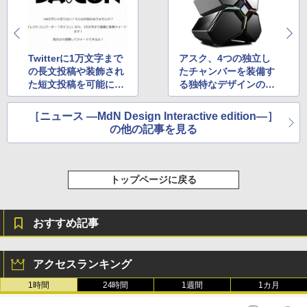
Twitterに1万文字まで
アスク、4つの独立し
の長文投稿や装飾され
たチャンバーを装備す
た短文投稿を可能にす
る独特なデザインのPC
るサービス「ダイコ
ケース「QUADSTELL
ン」
AR」を発売
［ニュース ―MdN Design Interactive edition―］
の他の記事を見る
トップページに戻る
おすすめ記事
アクセスランキング
1時間
24時間
1週間
1カ月