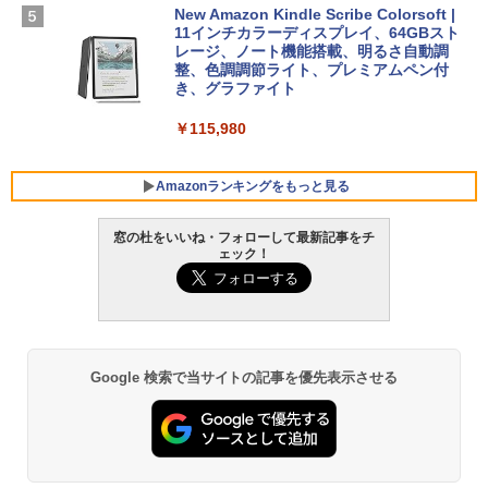
New Amazon Kindle Scribe Colorsoft |
￥3,600
FMV ノートパソコン WE1-K3 (MS 365 P
11インチカラーディスプレイ、64GBスト
ersonal/Copilotキー搭載/Win 11/15.6型/
レージ、ノート機能搭載、明るさ自動調
Core i5/16GB/SSD 512GB/ホワイト) FM
整、色調調節ライト、プレミアムペン付
VWK3E15W_AZ
き、グラファイト
￥139,880
￥115,980
Amazonランキングをもっと見る
窓の杜をいいね・フォローして最新記事をチ
ェック！
Google 検索で当サイトの記事を優先表示させる