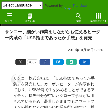
Powered by
Translate
ニュース ―MdN Design Interactive edition―
カテゴリ
過去記事
検索
Impressサイト
サンコー、細かい作業をしながらも使えるヒータ
ー内蔵の「USB指まであったか手袋」を発売
2019年10月18日 08:20
リスト
サンコー株式会社は、「USB指まであったか手
袋」を発売した。カーボンヒーターが内蔵され
ており、USB給電で手を温めることができるア
イテム。指先部分が空いたグローブ形状が採用
されているため、装着したままでもスマートフ
ォンの操作などの細かい作業を行いやすい。販