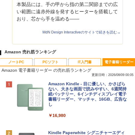
本製品には、手の甲から指の第二関節までの広
い範囲に遠赤外線を発するヒーターを搭載して
おり、芯から手を温める――
MdN Design Interactiveのサイトで続きを読む→
Amazon 売れ筋ランキング
ノートPC
PCソフト
IT入門書
電子書籍リーダー
Amazon 電子書籍リーダー の売れ筋ランキング
更新日時：2026/08/09 00:05
Apple 2026 MacBook Neo A18 Proチッ
Robloxギフトカード - 800 Robux 【限
生成AIパスポート公式テキスト 第４版
Amazon Kindle - 目に優しい、かさばら
プ搭載13インチノートブック：AIとAppl
定バーチャルアイテムを含む】 【オンラ
ない、大きな画面で読みやすい、6週間持
e Intelligenceのために設計、Liquid Ret
インゲームコード】 ロブロックス | オン
続バッテリー、6インチディスプレイ電子
￥1,766
inaディスプレイ、8GBユニファイドメモ
ラインコード版
書籍リーダー、マッチャ、16GB、広告な
リ、512GB SSDストレージ、1080p Fac
し
eTime HDカメラ、Touch ID - インディ
￥1,300
ゴ
￥16,980
AIイラスト表現辞典: 思い通りの絵を引き
￥137,800
出す プロンプトの言葉 AI画像生成シリー
Robloxギフトカード - 1000 Robux 【限
ズ (はぴーイラストLabo)
定バーチャルアイテムを含む】 【オンラ
Kindle Paperwhite シグニチャーエディ