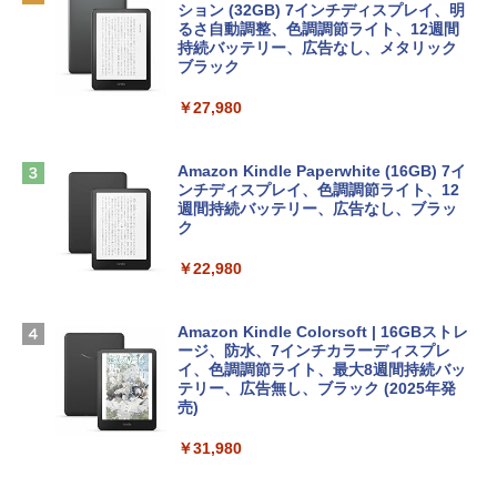
インゲームコード】 ロブロックス |オン
ション (32GB) 7インチディスプレイ、明
tomtoc 360°保護 15.6 16インチ パソコ
ラインコード版
るさ自動調整、色調調節ライト、12週間
￥480
ンケース Dell NEC Lavie ASUS HP dyna
持続バッテリー、広告なし、メタリック
book Lenovo対応
ブラック
￥1,600
1冊ですべて身につくHTML & CSSとWe
￥2,952
￥27,980
bデザイン入門講座［第2版］
Microsoft Office Home & Business 202
4(最新 永続版)|オンラインコード版|Wind
￥1,292
Apple 2026 MacBook Air M5チップ搭載
ows11、10/mac対応|PC2台
Amazon Kindle Paperwhite (16GB) 7イ
13インチノートブック：AIとApple Intell
ンチディスプレイ、色調調節ライト、12
igence、13.6インチLiquid Retinaディ
週間持続バッテリー、広告なし、ブラッ
￥39,582
スプレイ、16GBユニファイドメモリ、51
ク
ClaudeCode いちばんやさしい 教科書:
2GB SSDストレージ、12MPセンターフ
非エンジニア 初心者 素人 でも安心 使い
レームカメラ、日本語キーボード、Touc
￥22,980
方 マニュアル AI副業にもコンテンツ作成
Robloxギフトカード - 2,000 Robux 【限
h ID - ミッドナイト
にもKindle出版にも！ 非エンジニアのた
定バーチャルアイテムを含む】 【オンラ
めのAIコーディング入門シリーズ
インゲームコード】 ロブロックス | オン
￥224,800
ラインコード版
Amazon Kindle Colorsoft | 16GBストレ
￥99
ージ、防水、7インチカラーディスプレ
イ、色調調節ライト、最大8週間持続バッ
￥3,200
【Amazon.co.jp限定】 HP ノートパソコ
テリー、広告無し、ブラック (2025年発
ン 15-fd 15.6インチ 16GBメモリ 512GB
売)
FM TOWNS ハイパー・カタログ: 本体ハ
SSD インテル Core 5
ードウェア・市販ソフトウェアのパーフ
Windows版 | Minecraft (マインクラフ
￥31,980
ェクトリストと最新エミュレータ紹介
ト): Java & Bedrock Edition | オンライ
￥129,800
ンコード版
￥1,600