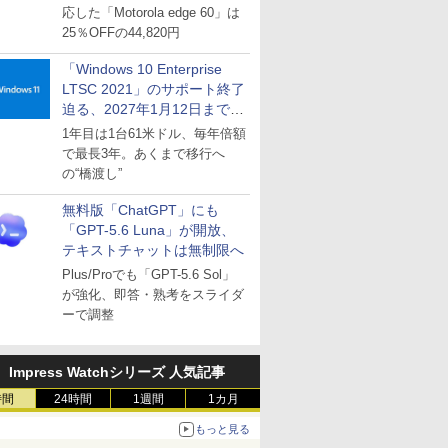
応した「Motorola edge 60」は
25％OFFの44,820円
「Windows 10 Enterprise
LTSC 2021」のサポート終了
迫る、2027年1月12日まで
～ESUは9月1日から販売
1年目は1台61米ドル、毎年倍額
で最長3年。あくまで移行へ
の“橋渡し”
無料版「ChatGPT」にも
「GPT-5.6 Luna」が開放、
テキストチャットは無制限へ
Plus/Proでも「GPT-5.6 Sol」
が強化、即答・熟考をスライダ
ーで調整
Impress Watchシリーズ 人気記事
時間
24時間
1週間
1カ月
もっと見る