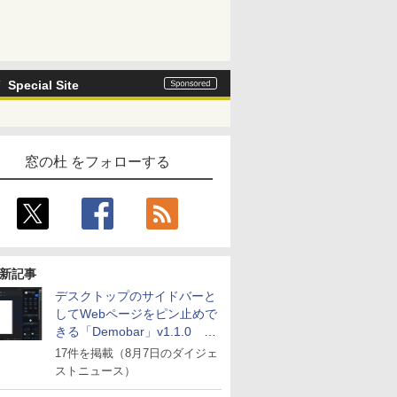
Special Site
窓の杜 をフォローする
新記事
デスクトップのサイドバーと
してWebページをピン止めで
きる「Demobar」v1.1.0 ほ
か
17件を掲載（8月7日のダイジェ
ストニュース）