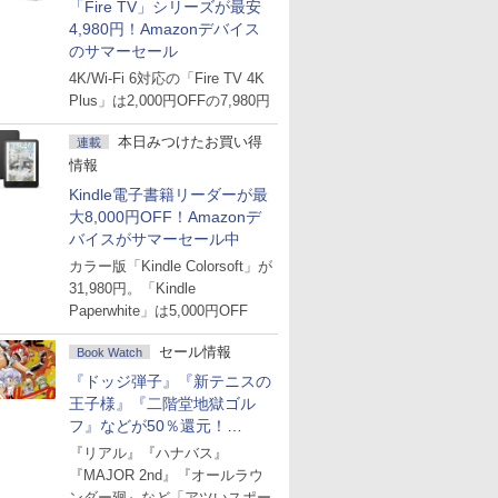
「Fire TV」シリーズが最安
4,980円！Amazonデバイス
のサマーセール
4K/Wi-Fi 6対応の「Fire TV 4K
Plus」は2,000円OFFの7,980円
本日みつけたお買い得
連載
情報
Kindle電子書籍リーダーが最
大8,000円OFF！Amazonデ
バイスがサマーセール中
カラー版「Kindle Colorsoft」が
31,980円。「Kindle
Paperwhite」は5,000円OFF
セール情報
Book Watch
『ドッジ弾子』『新テニスの
王子様』『二階堂地獄ゴル
フ』などが50％還元！
Amazonマンガ週末セール
『リアル』『ハナバス』
『MAJOR 2nd』『オールラウ
ンダー廻』など「アツいスポー