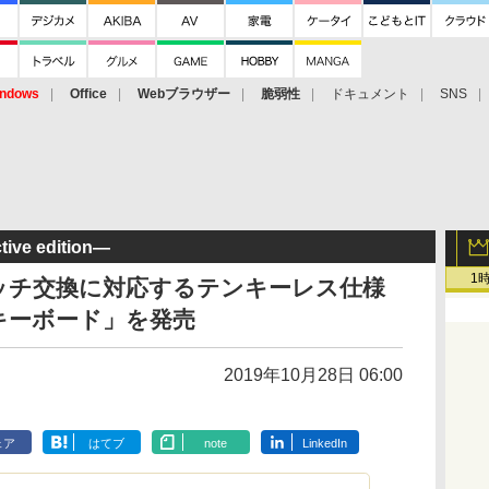
ndows
Office
Webブラウザー
脆弱性
ドキュメント
SNS
ive edition―
1
ッチ交換に対応するテンキーレス仕様
グキーボード」を発売
2019年10月28日 06:00
ェア
はてブ
note
LinkedIn