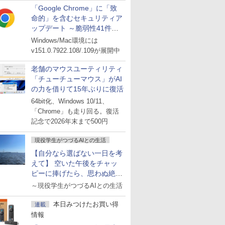
「Google Chrome」に「致
命的」を含むセキュリティア
ップデート ～脆弱性41件に
対処
Windows/Mac環境には
v151.0.7922.108/.109が展開中
老舗のマウスユーティリティ
「チューチューマウス」がAI
の力を借りて15年ぶりに復活
64bit化、Windows 10/11、
「Chrome」も走り回る。復活
記念で2026年末まで500円
現役学生がつづるAIとの生活
【自分なら選ばない一日を考
えて】 空いた午後をチャッ
ピーに捧げたら、思わぬ絶景
に出会った話
～現役学生がつづるAIとの生活
本日みつけたお買い得
連載
情報