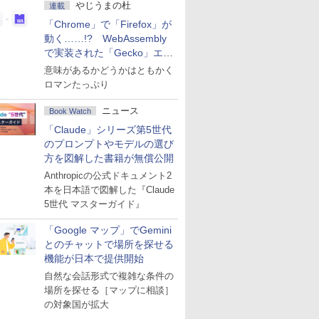
やじうまの杜
連載
「Chrome」で「Firefox」が
動く……!? WebAssembly
で実装された「Gecko」エン
ジン
意味があるかどうかはともかく
ロマンたっぷり
ニュース
Book Watch
「Claude」シリーズ第5世代
のプロンプトやモデルの選び
方を図解した書籍が無償公開
Anthropicの公式ドキュメント2
本を日本語で図解した『Claude
5世代 マスターガイド』
「Google マップ」でGemini
とのチャットで場所を探せる
機能が日本で提供開始
自然な会話形式で複雑な条件の
場所を探せる［マップに相談］
の対象国が拡大