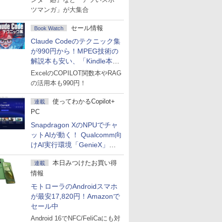
ツマンガ」が大集合
セール情報
Book Watch
Claude Codeのテクニック集
が990円から！MPEG技術の
解説本も安い、「Kindle本サ
マーセール」第2弾開始！
ExcelのCOPILOT関数本やRAG
の活用本も990円！
使ってわかるCopilot+
連載
PC
Snapdragon XのNPUでチャ
ットAIが動く！ Qualcomm向
けAI実行環境「GenieX」を
試してみた
本日みつけたお買い得
連載
情報
モトローラのAndroidスマホ
が最安17,820円！Amazonで
セール中
Android 16でNFC/FeliCaにも対