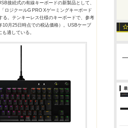
USB接続式の有線キーボードの新製品として、
）に「ロジクールG PRO Xゲーミングキーボード
を発売する。テンキーレス仕様のキーボードで、参考
19年10月25日時点での税込価格）。USBケーブ
にも適している。
最