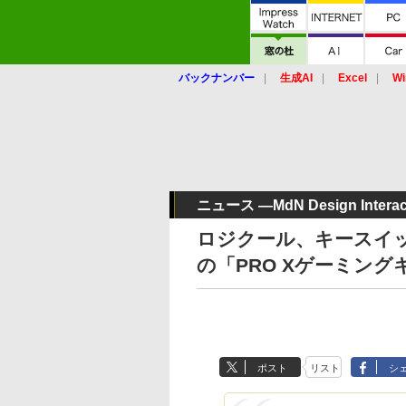
バックナンバー
生成AI
Excel
Wi
ニュース ―MdN Design Interact
ロジクール、キースイ
の「PRO Xゲーミン
ポスト
リスト
シ