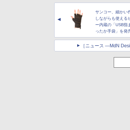
サンコー、細かい
しながらも使える
▲
ー内蔵の「USB指
ったか手袋」を発
［ニュース ―MdN Desig