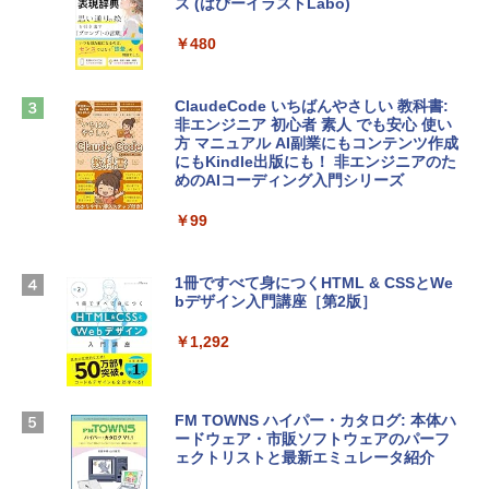
ズ (はぴーイラストLabo)
定バーチャルアイテムを含む】 【オンラ
tomtoc 360°保護 15.6 16インチ パソコ
インゲームコード】 ロブロックス |オン
ンケース Dell NEC Lavie ASUS HP dyna
ラインコード版
￥480
book Lenovo対応
￥1,600
￥2,952
ClaudeCode いちばんやさしい 教科書:
非エンジニア 初心者 素人 でも安心 使い
方 マニュアル AI副業にもコンテンツ作成
Microsoft Office Home & Business 202
にもKindle出版にも！ 非エンジニアのた
Apple 2026 MacBook Air M5チップ搭載
4(最新 永続版)|オンラインコード版|Wind
めのAIコーディング入門シリーズ
13インチノートブック：AIとApple Intell
ows11、10/mac対応|PC2台
igence、13.6インチLiquid Retinaディ
スプレイ、16GBユニファイドメモリ、1
￥99
￥39,582
TB SSDストレージ、12MPセンターフレ
ームカメラ、日本語キーボード、Touch I
D - ミッドナイト
1冊ですべて身につくHTML & CSSとWe
Robloxギフトカード - 2,000 Robux 【限
bデザイン入門講座［第2版］
定バーチャルアイテムを含む】 【オンラ
￥278,800
インゲームコード】 ロブロックス | オン
ラインコード版
￥1,292
【Amazon.co.jp限定】 HP ノートパソコ
￥3,200
ン 15-fd 15.6インチ 16GBメモリ 512GB
SSD インテル Core 5
FM TOWNS ハイパー・カタログ: 本体ハ
ードウェア・市販ソフトウェアのパーフ
Windows版 | Minecraft (マインクラフ
￥129,800
ェクトリストと最新エミュレータ紹介
ト): Java & Bedrock Edition | オンライ
ンコード版