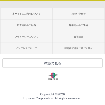
Kindle Paperwhite シグニチャーエディ
ション (32GB) 7インチディスプレイ、明
るさ自動調整、色調調節ライト、12週間
持続バッテリー、広告なし、メタリック
本サイトのご利用について
お問い合わせ
ブラック
￥27,980
広告掲載のご案内
編集部へのご連絡
プライバシーについて
会社概要
Amazon Kindle Colorsoft | 16GBストレ
ージ、防水、7インチカラーディスプレ
イ、色調調節ライト、最大8週間持続バッ
インプレスグループ
特定商取引法に基づく表示
テリー、広告無し、ブラック (2025年発
売)
￥31,980
PC版で見る
New Amazon Kindle Scribe Colorsoft |
11インチカラーディスプレイ、64GBスト
レージ、ノート機能搭載、明るさ自動調
整、色調調節ライト、プレミアムペン付
き、グラファイト
Copyright ©
2026
Impress Corporation. All rights reserved.
￥115,980