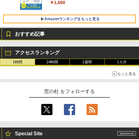
￥1,600
FMV ノートパソコン WE1-K3 (MS 365 P
￥3,600
ersonal/Copilotキー搭載/Win 11/15.6型/
Core i5/16GB/SSD 512GB/ホワイト) FM
Amazonランキングをもっと見る
VWK3E15W_AZ
おすすめ記事
￥139,880
Amazon Kindle Paperwhite (16GB) 7イ
ンチディスプレイ、色調調節ライト、12
アクセスランキング
週間持続バッテリー、広告なし、ブラッ
ク
1時間
24時間
1週間
1カ月
￥22,980
もっと見る
Amazon Kindle - 目に優しい、かさばら
窓の杜 をフォローする
ない、大きな画面で読みやすい、6週間持
続バッテリー、6インチディスプレイ電子
書籍リーダー、マッチャ、16GB、広告な
し
￥16,980
Special Site