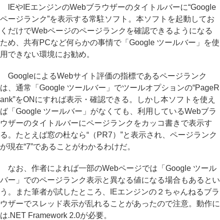
IEやIEエンジンのWebブラウザーのタイトルバーに“Google
ページランク”を表示する常駐ソフト。本ソフトを起動してお
くだけでWebページのページランクを確認できるようになる
ため、共有PCなど何らかの事情で「Google ツールバー」を使
用できない環境にお勧め。
GoogleによるWebサイト評価の指標であるページランク
は、通常「Google ツールバー」でツールオプションの“PageR
ank”をONにすれば表示・確認できる。しかし本ソフトを使え
ば「Google ツールバー」がなくても、利用しているWebブラ
ウザーのタイトルバーにページランクをカッコ書きで表示す
る。たとえば窓の杜なら“（PR7）”と表示され、ページランク
が現在“7”であることがわかるわけだ。
なお、作者によれば一部のWebページでは「Google ツール
バー」でのページランク表示と異なる値になる場合もあるとい
う。また筆者が試したところ、IEエンジンの２ちゃんねるブラ
ウザーでスレッド表示が乱れることがあったので注意。動作に
は.NET Framework 2.0が必要。