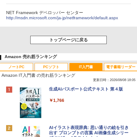
NET Framework デベロッパー センター
http://msdn.microsoft.com/ja-jp/netframework/default.aspx
トップページに戻る
Amazon 売れ筋ランキング
ノートPC
PCソフト
IT入門書
電子書籍リーダー
Amazon IT入門書 の売れ筋ランキング
更新日時：2026/08/08 18:05
Apple 2026 MacBook Neo A18 Proチッ
Robloxギフトカード - 800 Robux 【限
生成AIパスポート公式テキスト 第４版
プ搭載13インチノートブック：AIとAppl
定バーチャルアイテムを含む】 【オンラ
e Intelligenceのために設計、Liquid Ret
インゲームコード】 ロブロックス | オン
￥1,766
inaディスプレイ、8GBユニファイドメモ
ラインコード版
リ、512GB SSDストレージ、1080p Fac
eTime HDカメラ、Touch ID - シルバー
￥1,300
￥131,111
AIイラスト表現辞典: 思い通りの絵を引き
出す プロンプトの言葉 AI画像生成シリー
Robloxギフトカード - 1000 Robux 【限