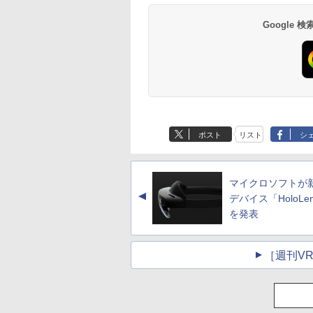
FaceTime HDカメラ
- インディゴ
Google
ポスト
リスト
シ
マイクロソフトが
▲
デバイス「HoloLen
を発表
［週刊V