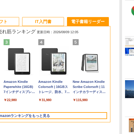
ソフト
IT入門書
電子書籍リーダー
の売れ筋ランキング
更新日時：2026/08/09 12:05
く
Apple 2026
Robloxギフトカード
ClaudeCode いちば
Amazon Kindle
【Amazon.co.jp限
Microsoft Office
AIイラスト表現辞典:
Amazon Kindle
FMV ノートパソコン
Windows版 |
FM TOWNS ハイパ
New Amazon Kindle
コ
定
MacBook Air M5チ
- 2,000 Robux 【限
んやさしい 教科書:
Paperwhite (16GB)
定】 HP ノートパソ
Home & Business
思い通りの絵を引き
Colorsoft | 16GBス
WE1-K3 (MS 365
Minecraft (マインクラ
ー・カタログ: 本体ハ
Scribe Colorsoft | 11
ップ搭載13インチノ
定バーチャルアイテ
非エンジニア 初心者
7インチディスプレ
コン 15-fd 15.6イン
2024(最新 永続版)|オ
出す プロンプトの言
トレージ、防水、7イ
Personal/Copilotキー
フト): Java & Bedrock
ードウェア・市販ソフ
インチカラーディスプ
ートブック：AIと
ムを含む】 【オンラ
素人 でも安心 使い方
イ、色調調節ライ
チ 16GBメモリ
ンラインコード
葉 AI画像生成シリー
ンチカラーディスプ
搭載/Win 11/15.6
Edition | オンラインコ
トウェアのパーフェク
レイ、64GBストレー
￥278,800
￥3,200
￥99
￥22,980
￥129,800
￥39,582
￥480
￥31,980
￥139,880
￥3,600
￥1,600
￥115,980
Apple Intelligence、
インゲームコード】
マニュアル AI副業に
ト、12週間持続バッ
512GB SSD インテ
版|Windows11、
ズ (はぴーイラスト
レイ、色調調節ライ
型/Core i5/16GB/SSD
ード版
トリストと最新エミュ
ジ、ノート機能搭載、
イ
13.6インチLiquid
ロブロックス | オン
もコンテンツ作成に
テリー、広告なし、
ル Core 5
10/mac対応|PC2台
Labo)
ト、最大8週間持続バ
512GB/ホワイト)
レータ紹介
明るさ自動調整、色調
Retinaディスプレ
ラインコード版
もKindle出版にも！
ブラック
ッテリー、広告無
FMVWK3E15W_AZ
調節ライト、プレミア
mazonランキングをもっと見る
イ、16GBユニファイ
非エンジニアのため
し、ブラック (2025
ムペン付き、グラファ
ドメモリ、1TB SSD
のAIコーディング入
年発売)
イト
ストレージ、12MPセ
門シリーズ
ンターフレームカメ