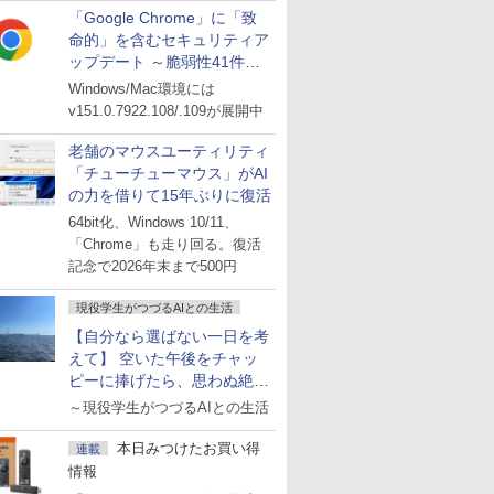
「Google Chrome」に「致
命的」を含むセキュリティア
ップデート ～脆弱性41件に
対処
Windows/Mac環境には
v151.0.7922.108/.109が展開中
老舗のマウスユーティリティ
「チューチューマウス」がAI
の力を借りて15年ぶりに復活
64bit化、Windows 10/11、
「Chrome」も走り回る。復活
記念で2026年末まで500円
現役学生がつづるAIとの生活
【自分なら選ばない一日を考
えて】 空いた午後をチャッ
ピーに捧げたら、思わぬ絶景
に出会った話
～現役学生がつづるAIとの生活
本日みつけたお買い得
連載
情報