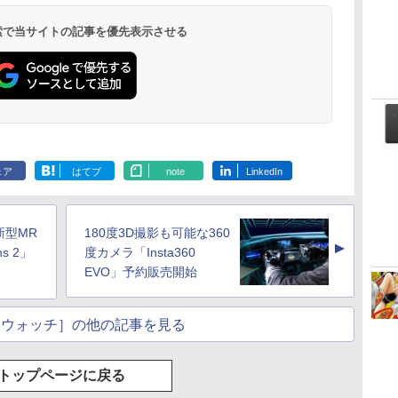
ラ、日本語キーボー
ド、Touch ID - ミッ
 検索で当サイトの記事を優先表示させる
ドナイト
ェア
はてブ
note
LinkedIn
新型MR
180度3D撮影も可能な360
▲
s 2」
度カメラ「Insta360
EVO」予約販売開始
Rウォッチ］の他の記事を見る
トップページに戻る