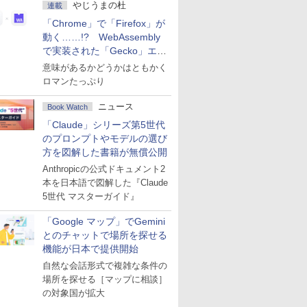
やじうまの杜
連載
「Chrome」で「Firefox」が
動く……!? WebAssembly
で実装された「Gecko」エン
ジン
意味があるかどうかはともかく
ロマンたっぷり
ニュース
Book Watch
「Claude」シリーズ第5世代
のプロンプトやモデルの選び
方を図解した書籍が無償公開
Anthropicの公式ドキュメント2
本を日本語で図解した『Claude
5世代 マスターガイド』
「Google マップ」でGemini
とのチャットで場所を探せる
機能が日本で提供開始
自然な会話形式で複雑な条件の
場所を探せる［マップに相談］
の対象国が拡大