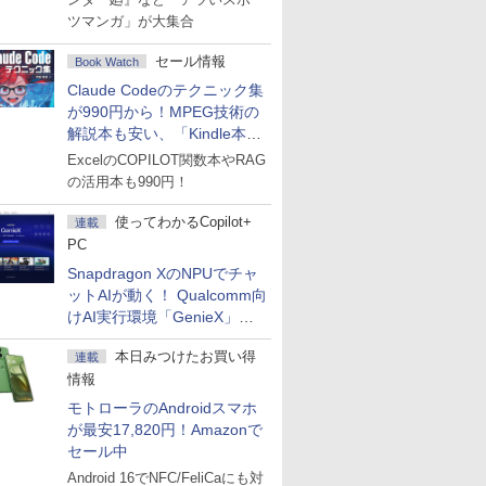
ツマンガ」が大集合
セール情報
Book Watch
Claude Codeのテクニック集
が990円から！MPEG技術の
解説本も安い、「Kindle本サ
マーセール」第2弾開始！
ExcelのCOPILOT関数本やRAG
の活用本も990円！
使ってわかるCopilot+
連載
PC
Snapdragon XのNPUでチャ
ットAIが動く！ Qualcomm向
けAI実行環境「GenieX」を
試してみた
本日みつけたお買い得
連載
情報
モトローラのAndroidスマホ
が最安17,820円！Amazonで
セール中
Android 16でNFC/FeliCaにも対