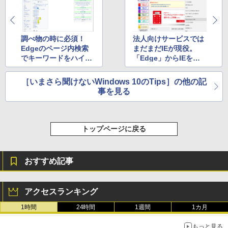
調べ物の時に必須！
法人向けサービスでは
Edgeのページ内検索
まだまだIEが現役。
でキーワードをハイラ
「Edge」からIEを呼
イト
び出す
［いまさら聞けないWindows 10のTips］の他の記
事を見る
トップページに戻る
おすすめ記事
アクセスランキング
1時間
24時間
1週間
1カ月
もっと見る