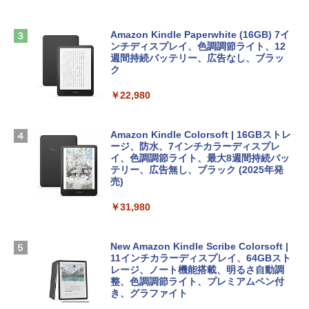
方 マニュアル AI副業にもコンテンツ作成
Robloxギフトカード - 2,000 Robux 【限
にもKindle出版にも！ 非エンジニアのた
Apple 2026 MacBook Air M5チップ搭載
定バーチャルアイテムを含む】 【オンラ
めのAIコーディング入門シリーズ
13インチノートブック：AIとApple Intell
インゲームコード】 ロブロックス | オン
Amazon Kindle Paperwhite (16GB) 7イ
igence、13.6インチLiquid Retinaディ
ラインコード版
ンチディスプレイ、色調調節ライト、12
￥99
スプレイ、16GBユニファイドメモリ、1
週間持続バッテリー、広告なし、ブラッ
TB SSDストレージ、12MPセンターフレ
ク
￥3,200
ームカメラ、日本語キーボード、Touch I
D - ミッドナイト
￥22,980
AIイラスト表現辞典: 思い通りの絵を引き
出す プロンプトの言葉 AI画像生成シリー
Microsoft Office Home & Business 202
￥278,800
ズ (はぴーイラストLabo)
4(最新 永続版)|オンラインコード版|Wind
ows11、10/mac対応|PC2台
Amazon Kindle Colorsoft | 16GBストレ
￥480
ージ、防水、7インチカラーディスプレ
【Amazon.co.jp限定】 HP ノートパソコ
イ、色調調節ライト、最大8週間持続バッ
￥39,582
ン 15-fd 15.6インチ 16GBメモリ 512GB
テリー、広告無し、ブラック (2025年発
SSD インテル Core 5
売)
FM TOWNS ハイパー・カタログ: 本体ハ
ードウェア・市販ソフトウェアのパーフ
Windows版 | Minecraft (マインクラフ
￥129,800
￥31,980
ェクトリストと最新エミュレータ紹介
ト): Java & Bedrock Edition | オンライ
ンコード版
￥1,600
FMV ノートパソコン WE1-K3 (MS 365 P
New Amazon Kindle Scribe Colorsoft |
￥3,600
ersonal/Copilotキー搭載/Win 11/15.6型/
11インチカラーディスプレイ、64GBスト
Core i5/16GB/SSD 512GB/ホワイト) FM
レージ、ノート機能搭載、明るさ自動調
VWK3E15W_AZ
整、色調調節ライト、プレミアムペン付
き、グラファイト
￥139,880