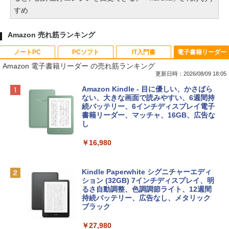
すめ
Amazon 売れ筋ランキング
ノートPC
PCソフト
IT入門書
電子書籍リーダー
Amazon 電子書籍リーダー の売れ筋ランキング
更新日時：2026/08/09 18:05
Apple 2026 MacBook Neo A18 Proチッ
Robloxギフトカード - 800 Robux 【限
生成AIパスポート公式テキスト 第４版
Amazon Kindle - 目に優しい、かさばら
プ搭載13インチノートブック：AIとAppl
定バーチャルアイテムを含む】 【オンラ
ない、大きな画面で読みやすい、6週間持
e Intelligenceのために設計、Liquid Ret
インゲームコード】 ロブロックス | オン
続バッテリー、6インチディスプレイ電子
￥1,766
inaディスプレイ、8GBユニファイドメモ
ラインコード版
書籍リーダー、マッチャ、16GB、広告な
リ、256GB SSDストレージ、1080p Fac
し
eTime HDカメラ - インディゴ
￥1,300
￥16,980
￥113,748
1冊ですべて身につくHTML & CSSとWe
bデザイン入門講座［第2版］
Robloxギフトカード - 1000 Robux 【限
定バーチャルアイテムを含む】 【オンラ
Kindle Paperwhite シグニチャーエディ
tomtoc 360°保護 15.6 16インチ パソコ
インゲームコード】 ロブロックス |オン
ション (32GB) 7インチディスプレイ、明
￥1,292
ンケース Dell NEC Lavie ASUS HP dyna
ラインコード版
るさ自動調整、色調調節ライト、12週間
book Lenovo対応
持続バッテリー、広告なし、メタリック
ブラック
￥1,600
￥2,952
ClaudeCode いちばんやさしい 教科書:
￥27,980
非エンジニア 初心者 素人 でも安心 使い