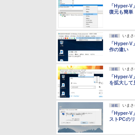
「Hyper
復元も簡単
いまさ
連載
「Hyper
作の違い
いまさ
連載
「Hype
を拡大して
いまさ
連載
「Hyper
ストPCの