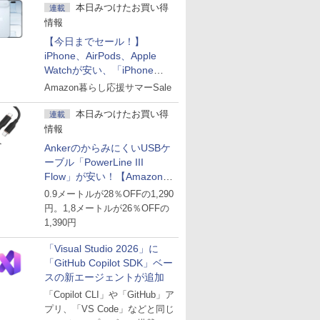
本日みつけたお買い得
連載
情報
【今日までセール！】
iPhone、AirPods、Apple
Watchが安い、「iPhone
Air」256GB版が139,800円な
Amazon暮らし応援サマーSale
ど
本日みつけたお買い得
連載
情報
AnkerのからみにくいUSBケ
ーブル「PowerLine III
Flow」が安い！【Amazon暮
らし応援サマーSale】
0.9メートルが28％OFFの1,290
円。1,8メートルが26％OFFの
1,390円
「Visual Studio 2026」に
「GitHub Copilot SDK」ベー
スの新エージェントが追加
「Copilot CLI」や「GitHub」ア
プリ、「VS Code」などと同じ