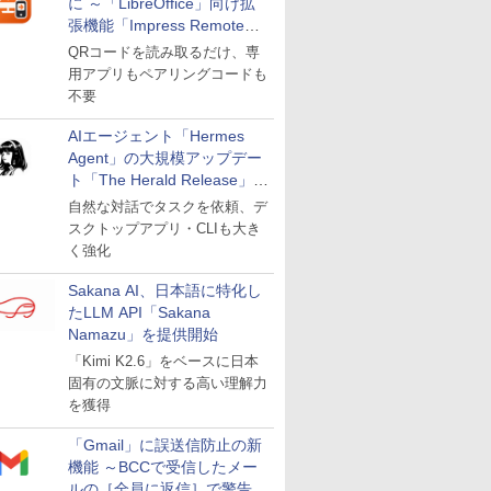
に ～「LibreOffice」向け拡
張機能「Impress Remote」
が公開
QRコードを読み取るだけ、専
用アプリもペアリングコードも
不要
AIエージェント「Hermes
Agent」の大規模アップデー
ト「The Herald Release」が
公開
自然な対話でタスクを依頼、デ
スクトップアプリ・CLIも大き
く強化
Sakana AI、日本語に特化し
たLLM API「Sakana
Namazu」を提供開始
「Kimi K2.6」をベースに日本
固有の文脈に対する高い理解力
を獲得
「Gmail」に誤送信防止の新
機能 ～BCCで受信したメー
ルの［全員に返信］で警告を