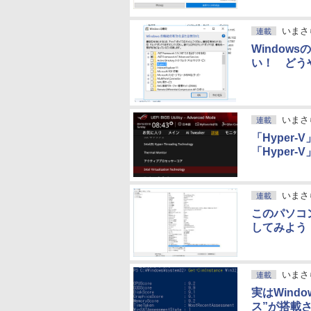
いまさ
連載
Window
い！ どう
いまさ
連載
「Hyper
「Hyper
いまさ
連載
このパソコ
してみよう
いまさ
連載
実はWindo
ス”が搭載