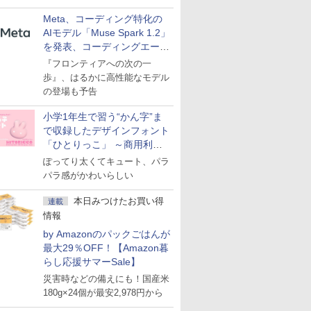
Meta、コーディング特化の
AIモデル「Muse Spark 1.2」
を発表、コーディングエージ
ェント「Muse Code」も
『フロンティアへの次の一
歩』、はるかに高性能なモデル
の登場も予告
小学1年生で習う“かん字”ま
で収録したデザインフォント
「ひとりっこ」 ～商用利用
OK
ぽってり太くてキュート、パラ
パラ感がかわいらしい
本日みつけたお買い得
連載
情報
by Amazonのパックごはんが
最大29％OFF！【Amazon暮
らし応援サマーSale】
災害時などの備えにも！国産米
180g×24個が最安2,978円から