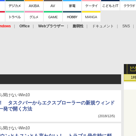
ndows
Office
Webブラウザー
脆弱性
ドキュメント
SNS
1
ら聞けないWin10
！ タスクバーからエクスプローラーの新規ウィンド
一発で開く方法
(2018/12/5)
ら聞けないWin10
wsがウンともスンとも言わない！ トラブル発生時に頼