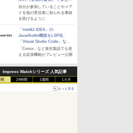
表示
自分が参加していることやメア
ドを他の受信者に知られる事故
を防げるように
「IntelliJ IDEA」の
Java/Kotlin機能をLSP化、
「Visual Studio Code」など
にも開放
「Cursor」など派生製品でも使
える拡張機能がプレビュー公開
Impress Watchシリーズ 人気記事
時間
24時間
1週間
1カ月
もっと見る