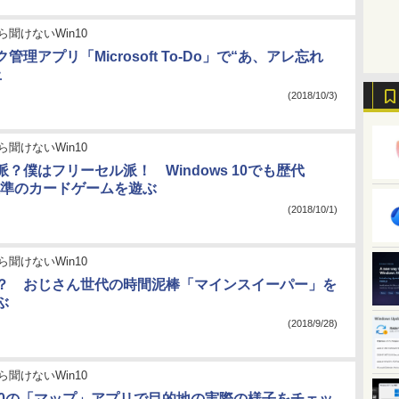
ら聞けないWin10
管理アプリ「Microsoft To-Do」で“あ、アレ忘れ
止
(2018/10/3)
ら聞けないWin10
？僕はフリーセル派！ Windows 10でも歴代
s標準のカードゲームを遊ぶ
(2018/10/1)
ら聞けないWin10
？ おじさん世代の時間泥棒「マインスイーパー」を
ぶ
(2018/9/28)
ら聞けないWin10
s 10の「マップ」アプリで目的地の実際の様子をチェッ