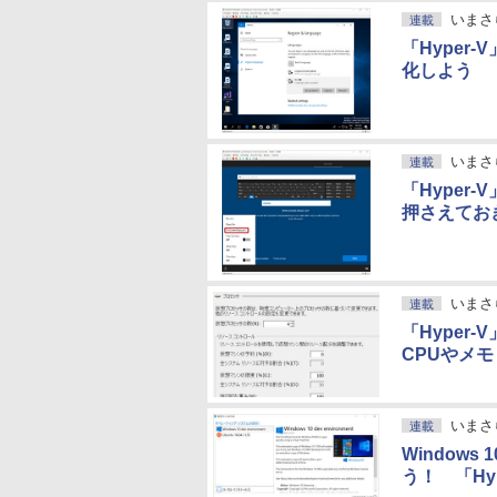
いまさ
連載
「Hyper
化しよう
いまさ
連載
「Hyper
押さえてお
いまさ
連載
「Hype
CPUやメ
いまさ
連載
Windows
う！ 「H