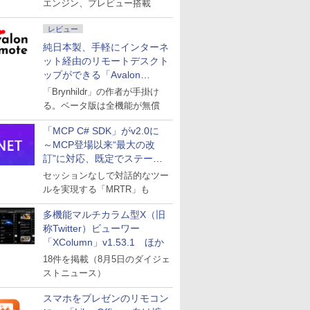
エンジン、プレビュー搭載
レビュー
純日本製、手軽にインターネ
ット経由のリモートデスクト
ップができる「Avalon
remote」
「Brynhildr」の作者が手掛け
る。ベータ版は全機能が無償
「MCP C# SDK」がv2.0に
～MCP登場以来“最大の改
訂”に対応、既定でステート
レスへ
セッションなしで対話的なツー
ルを実現する「MRTR」も
多機能マルチカラム型X（旧
称Twitter）ビューワー
「XColumn」v1.53.1 ほか
18件を掲載（8月5日のダイジェ
ストニュース）
スマホをプレゼンのリモコン