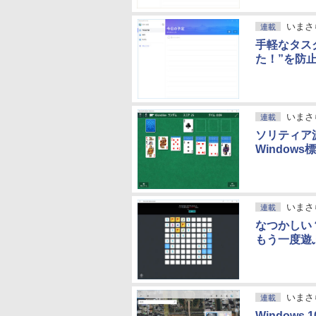
いまさ
連載
手軽なタスク
た！”を防
いまさ
連載
ソリティア派
Window
いまさ
連載
なつかしい
もう一度遊
いまさ
連載
Window