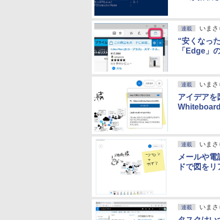
いまさ
連載
“安くなっ
「Edge
いまさ
連載
アイデアを図
Whiteb
いまさ
連載
メールや電
ドで図をリ
いまさ
連載
タスクはい