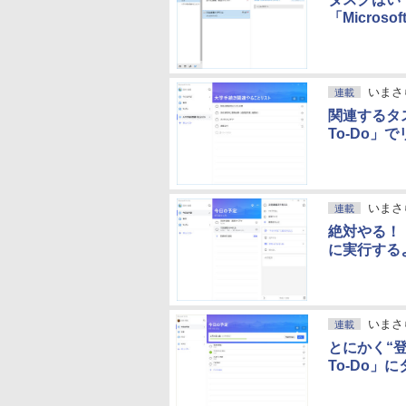
「Micros
いまさ
連載
関連するタス
To-Do」
いまさ
連載
絶対やる！ 
に実行する
いまさ
連載
とにかく“登
To-Do」