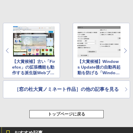
整、色調調節ライト、プレミアムペン付
き、グラファイト
￥115,980
【大賞候補】古い「Fir
【大賞候補】Window
efox」の拡張機能も動
s Update後の自動再起
作する派生版Webブラ
動を防げる「Window
ウザー「Pale Moon」
s10 設定変更ツール」
［窓の杜大賞ノミネート作品］の他の記事を見る
トップページに戻る
おすすめ記事