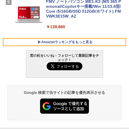
FMV ノートパソコン WE1-K3 (MS 365 P
ersonal/Copilotキー搭載/Win 11/15.6型/
Core i5/16GB/SSD 512GB/ホワイト) FM
VWK3E15W_AZ
￥139,880
Amazonランキングをもっと見る
窓の杜をいいね・フォローして最新記事をチ
ェック！
Robloxギフトカード - 800 Robux 【限
生成AIパスポート公式テキスト 第４版
Amazon Kindle Paperwhite (16GB) 7イ
定バーチャルアイテムを含む】 【オンラ
ンチディスプレイ、色調調節ライト、12
インゲームコード】 ロブロックス | オン
週間持続バッテリー、広告なし、ブラッ
￥1,766
ラインコード版
ク
￥1,300
￥22,980
Google 検索で当サイトの記事を優先表示させる
AIイラスト表現辞典: 思い通りの絵を引き
出す プロンプトの言葉 AI画像生成シリー
Microsoft Office Home & Business 202
Amazon Kindle - 目に優しい、かさばら
ズ (はぴーイラストLabo)
4(最新 永続版)|オンラインコード版|Wind
ない、大きな画面で読みやすい、6週間持
ows11、10/mac対応|PC2台
続バッテリー、6インチディスプレイ電子
書籍リーダー、ブラック、16GB、広告な
￥480
し
￥39,582