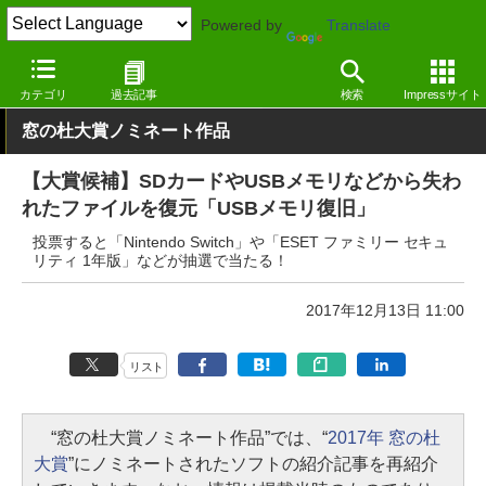
Powered by
Translate
窓の杜
その他の話題
トピック
カテゴリ
過去記事
検索
Impressサイト
窓の杜大賞ノミネート作品
【大賞候補】SDカードやUSBメモリなどから失わ
れたファイルを復元「USBメモリ復旧」
投票すると「Nintendo Switch」や「ESET ファミリー セキュ
リティ 1年版」などが抽選で当たる！
2017年12月13日 11:00
リスト
“窓の杜大賞ノミネート作品”では、“
2017年 窓の杜
大賞
”にノミネートされたソフトの紹介記事を再紹介