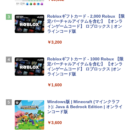
book Lenovo対応
￥2,952
Robloxギフトカード - 2,000 Robux 【限
定バーチャルアイテムを含む】 【オンラ
インゲームコード】 ロブロックス | オン
Apple 2026 MacBook Air M5チップ搭載
ラインコード版
13インチノートブック：AIとApple Intell
igence、13.6インチLiquid Retinaディ
￥3,200
スプレイ、24GBユニファイドメモリ、1
TB SSDストレージ、12MPセンターフレ
ームカメラ、日本語キーボード、Touch I
Robloxギフトカード - 1000 Robux 【限
D - ミッドナイト
定バーチャルアイテムを含む】 【オンラ
インゲームコード】 ロブロックス |オン
￥298,901
ラインコード版
￥1,600
【Amazon.co.jp限定】 HP ノートパソコ
ン 15-fd 15.6インチ 16GBメモリ 512GB
SSD インテル Core 5
Windows版 | Minecraft (マインクラフ
ト): Java & Bedrock Edition | オンライ
￥129,800
ンコード版
￥3,600
FMV ノートパソコン WE1-K3 (MS 365 P
ersonal/Copilotキー搭載/Win 11/15.6型/