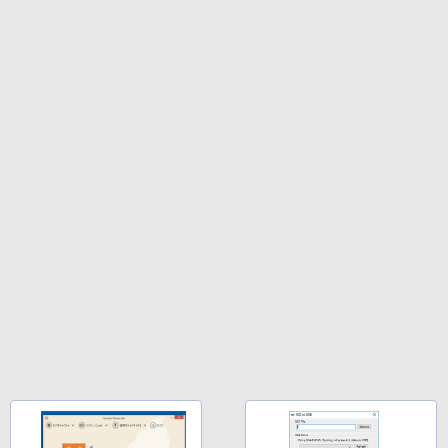
持続バッテリー、広告なし、メタリック
￥99
ブラック
￥27,980
1冊ですべて身につくHTML & CSSとWe
bデザイン入門講座［第2版］
Amazon Kindle Colorsoft | 16GBストレ
￥2,326
ージ、防水、7インチカラーディスプレ
イ、色調調節ライト、最大8週間持続バッ
テリー、広告無し、ブラック (2025年発
売)
FM TOWNS ハイパー・カタログ: 本体ハ
ードウェア・市販ソフトウェアのパーフ
￥31,980
ェクトリストと最新エミュレータ紹介
￥1,600
New Amazon Kindle Scribe Colorsoft |
11インチカラーディスプレイ、64GBスト
レージ、ノート機能搭載、明るさ自動調
整、色調調節ライト、プレミアムペン付
き、グラファイト
￥115,980