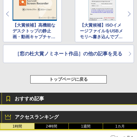
【大賞候補】高機能な
【大賞候補】ISOイメ
デスクトップの静止
ージファイルをUSBメ
画・動画キャプチャー
モリへ書き込んでブー
ツール「Icecream Scr
タブルメディアを作成
een Recorder」
「ISO to USB」
［窓の杜大賞ノミネート作品］の他の記事を見る
トップページに戻る
おすすめ記事
アクセスランキング
1時間
24時間
1週間
1カ月