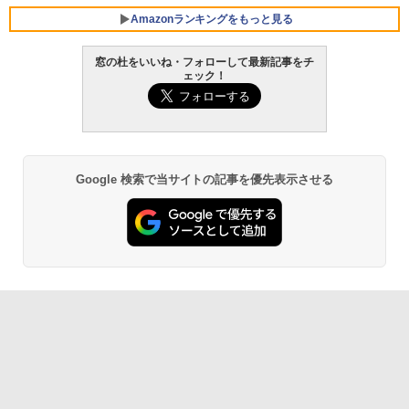
Core i5/16GB/SSD 512GB/ホワイト) FM
Amazonランキングをもっと見る
VWK3E15W_AZ
窓の杜をいいね・フォローして最新記事をチ
￥139,880
ェック！
生成AIパスポート公式テキスト 第４版
Amazon Kindle Paperwhite (16GB) 7イ
ンチディスプレイ、色調調節ライト、12
週間持続バッテリー、広告なし、ブラッ
￥1,766
ク
￥22,980
Google 検索で当サイトの記事を優先表示させる
AIイラスト表現辞典: 思い通りの絵を引き
出す プロンプトの言葉 AI画像生成シリー
Amazon Kindle - 目に優しい、かさばら
ズ (はぴーイラストLabo)
ない、大きな画面で読みやすい、6週間持
続バッテリー、6インチディスプレイ電子
書籍リーダー、ブラック、16GB、広告な
￥480
し
￥16,980
ClaudeCode いちばんやさしい 教科書:
非エンジニア 初心者 素人 でも安心 使い
方 マニュアル AI副業にもコンテンツ作成
にもKindle出版にも！ 非エンジニアのた
Kindle Paperwhite シグニチャーエディ
めのAIコーディング入門シリーズ
ション (32GB) 7インチディスプレイ、明
るさ自動調整、色調調節ライト、12週間