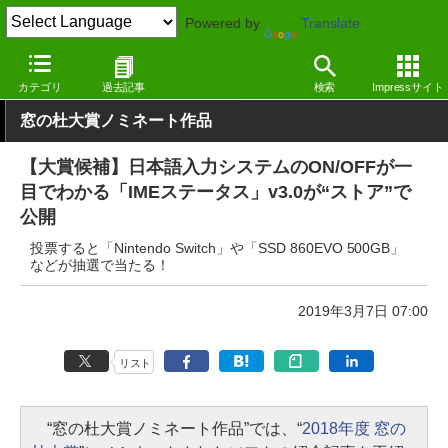
Powered by
Translate
窓の杜
その他の話題
トピック
カテゴリ
過去記事
検索
Impressサイト
窓の杜大賞ノミネート作品
【大賞候補】日本語入力システムのON/OFFが一
目でわかる「IMEステータス」v3.0が“ストア”で
公開
投票すると「Nintendo Switch」や「SSD 860EVO 500GB」
などが抽選で当たる！
2019年3月7日 07:00
リスト
“窓の杜大賞ノミネート作品”では、“
2018年度 窓の