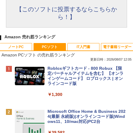
【このソフトに投票するならこちらか
ら！】
Amazon 売れ筋ランキング
ノートPC
PCソフト
IT入門書
電子書籍リーダー
Amazon PCソフト の売れ筋ランキング
更新日時：2026/08/07 12:05
Apple 2026 MacBook Neo A18 Proチッ
Robloxギフトカード - 800 Robux 【限
プ搭載13インチノートブック：AIとAppl
定バーチャルアイテムを含む】 【オンラ
e Intelligence、Liquid Retinaディスプ
インゲームコード】 ロブロックス | オン
レイ、8GBメモリ、512GB SSD、1080p
ラインコード版
FaceTime HDカメラ、Touch ID - インデ
ィゴ + 3年延長 AppleCare+ for 13インチ
￥1,300
MacBook Neo(A18 Pro)|ダウンロード版
￥162,598
Microsoft Office Home & Business 202
4(最新 永続版)|オンラインコード版|Wind
ows11、10/mac対応|PC2台
tomtoc 360°保護 15.6 16インチ パソコ
ンケース Dell NEC Lavie ASUS HP dyna
￥39,582