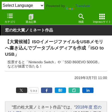
Powered by
Translate
窓の杜
その他の話題
トピック
カテゴリ
過去記事
検索
Impressサイト
窓の杜大賞ノミネート作品
【大賞候補】ISOイメージファイルをUSBメモリ
へ書き込んでブータブルメディアを作成「ISO to
USB」
投票すると「Nintendo Switch」や「SSD 860EVO 500GB」
などが抽選で当たる！
2019年3月7日 11:00
リスト
“窓の杜大賞ノミネート作品”では、“
2018年度 窓の