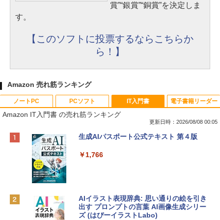
賞”“銀賞”“銅賞”を決定しま
す。
【このソフトに投票するならこちらか
ら！】
Amazon 売れ筋ランキング
ノートPC
PCソフト
IT入門書
電子書籍リーダー
Amazon IT入門書 の売れ筋ランキング
更新日時：2026/08/08 00:05
Apple 2026 MacBook Neo A18 Proチッ
Robloxギフトカード - 800 Robux 【限
生成AIパスポート公式テキスト 第４版
プ搭載13インチノートブック：AIとAppl
定バーチャルアイテムを含む】 【オンラ
e Intelligence、Liquid Retinaディスプ
インゲームコード】 ロブロックス | オン
￥1,766
レイ、8GBメモリ、512GB SSD、1080p
ラインコード版
FaceTime HDカメラ、Touch ID - インデ
ィゴ + 3年延長 AppleCare+ for 13インチ
￥1,300
MacBook Neo(A18 Pro)|ダウンロード版
AIイラスト表現辞典: 思い通りの絵を引き
￥162,598
出す プロンプトの言葉 AI画像生成シリー
Robloxギフトカード - 1000 Robux 【限
ズ (はぴーイラストLabo)
定バーチャルアイテムを含む】 【オンラ