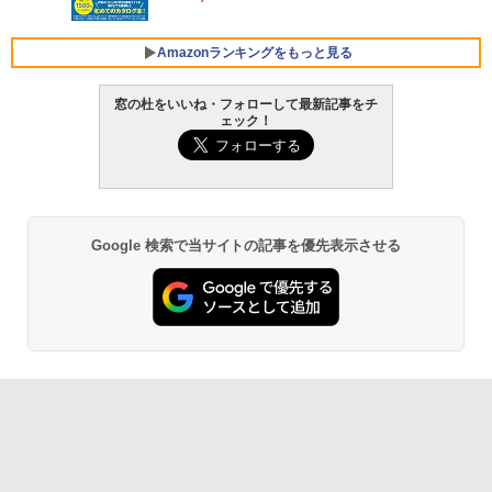
￥3,600
FMV ノートパソコン WE1-K3 (MS 365 P
ersonal/Copilotキー搭載/Win 11/15.6型/
Amazonランキングをもっと見る
Core i5/16GB/SSD 512GB/ホワイト) FM
VWK3E15W_AZ
窓の杜をいいね・フォローして最新記事をチ
ェック！
￥139,880
Amazon Kindle Paperwhite (16GB) 7イ
ンチディスプレイ、色調調節ライト、12
週間持続バッテリー、広告なし、ブラッ
ク
￥22,980
Google 検索で当サイトの記事を優先表示させる
Amazon Kindle - 目に優しい、かさばら
ない、大きな画面で読みやすい、6週間持
続バッテリー、6インチディスプレイ電子
書籍リーダー、ブラック、16GB、広告な
し
￥16,980
Kindle Paperwhite シグニチャーエディ