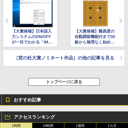
【大賞候補】日本語入
【大賞候補】難易度の
力システムのON/OFF
自動調節機能付きで30
が一目でわかる「IME
級から無理なく始めら
ステータス」v3.0
れる囲碁AI「Leela」
が“ストア”で公開
［窓の杜大賞ノミネート作品］の他の記事を見る
トップページに戻る
おすすめ記事
アクセスランキング
1時間
24時間
1週間
1カ月