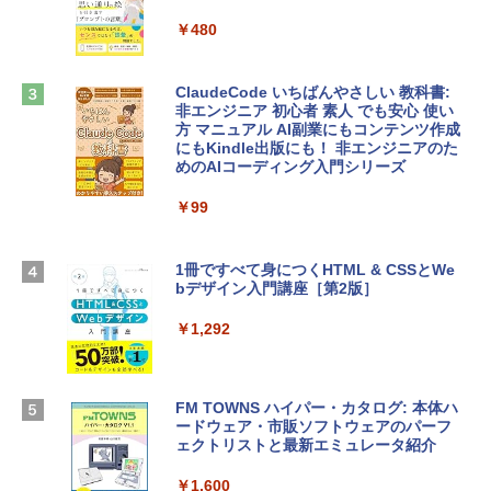
インゲームコード】 ロブロックス |オン
tomtoc 360°保護 15.6 16インチ パソコ
ラインコード版
￥480
ンケース Dell NEC Lavie ASUS HP dyna
book Lenovo対応
￥1,600
ClaudeCode いちばんやさしい 教科書:
￥2,952
非エンジニア 初心者 素人 でも安心 使い
方 マニュアル AI副業にもコンテンツ作成
Microsoft Office Home & Business 202
にもKindle出版にも！ 非エンジニアのた
4(最新 永続版)|オンラインコード版|Wind
めのAIコーディング入門シリーズ
Apple 2026 MacBook Air M5チップ搭載
ows11、10/mac対応|PC2台
13インチノートブック：AIとApple Intell
igence、13.6インチLiquid Retinaディ
￥99
￥39,582
スプレイ、16GBユニファイドメモリ、1
TB SSDストレージ、12MPセンターフレ
ームカメラ、日本語キーボード、Touch I
1冊ですべて身につくHTML & CSSとWe
Robloxギフトカード - 2,000 Robux 【限
D - シルバー
bデザイン入門講座［第2版］
定バーチャルアイテムを含む】 【オンラ
インゲームコード】 ロブロックス | オン
￥261,414
ラインコード版
￥1,292
￥3,200
【Amazon.co.jp限定】 HP ノートパソコ
ン 15-fd 15.6インチ 16GBメモリ 512GB
FM TOWNS ハイパー・カタログ: 本体ハ
SSD インテル Core 5
ードウェア・市販ソフトウェアのパーフ
Windows版 | Minecraft (マインクラフ
ェクトリストと最新エミュレータ紹介
ト): Java & Bedrock Edition | オンライ
￥129,800
ンコード版
￥1,600