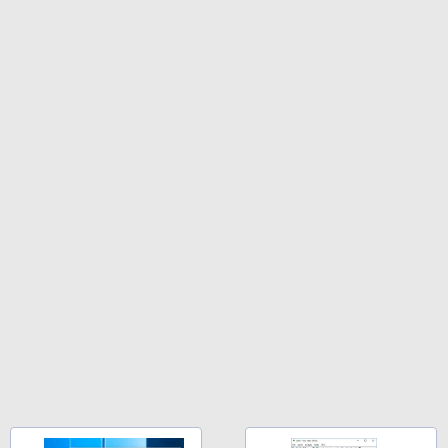
ション (32GB) 7インチディスプレイ、明
るさ自動調整、色調調節ライト、12週間
持続バッテリー、広告なし、メタリック
ブラック
￥27,980
Amazon Kindle Colorsoft | 16GBストレ
ージ、防水、7インチカラーディスプレ
イ、色調調節ライト、最大8週間持続バッ
テリー、広告無し、ブラック (2025年発
売)
￥31,980
New Amazon Kindle Scribe Colorsoft |
11インチカラーディスプレイ、64GBスト
レージ、ノート機能搭載、明るさ自動調
整、色調調節ライト、プレミアムペン付
き、グラファイト
￥115,980