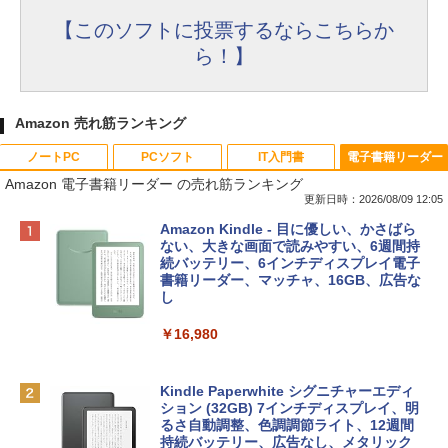
【このソフトに投票するならこちらか
ら！】
Amazon 売れ筋ランキング
ノートPC
PCソフト
IT入門書
電子書籍リーダー
Amazon 電子書籍リーダー の売れ筋ランキング
更新日時：2026/08/09 12:05
Apple 2026 MacBook Neo A18 Proチッ
Robloxギフトカード - 800 Robux 【限
生成AIパスポート公式テキスト 第４版
Amazon Kindle - 目に優しい、かさばら
プ搭載13インチノートブック：AIとAppl
定バーチャルアイテムを含む】 【オンラ
ない、大きな画面で読みやすい、6週間持
e Intelligenceのために設計、Liquid Ret
インゲームコード】 ロブロックス | オン
続バッテリー、6インチディスプレイ電子
￥1,766
inaディスプレイ、8GBユニファイドメモ
ラインコード版
書籍リーダー、マッチャ、16GB、広告な
リ、256GB SSDストレージ、1080p Fac
し
eTime HDカメラ - インディゴ
￥1,300
￥16,980
￥119,800
1冊ですべて身につくHTML & CSSとWe
bデザイン入門講座［第2版］
Robloxギフトカード - 1000 Robux 【限
定バーチャルアイテムを含む】 【オンラ
Kindle Paperwhite シグニチャーエディ
tomtoc 360°保護 15.6 16インチ パソコ
インゲームコード】 ロブロックス |オン
ション (32GB) 7インチディスプレイ、明
￥1,292
ンケース Dell NEC Lavie ASUS HP dyna
ラインコード版
るさ自動調整、色調調節ライト、12週間
book Lenovo対応
持続バッテリー、広告なし、メタリック