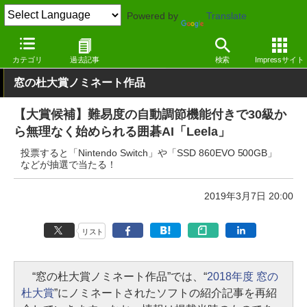
Powered by
Translate
窓の杜
その他の話題
トピック
カテゴリ
過去記事
検索
Impressサイト
窓の杜大賞ノミネート作品
【大賞候補】難易度の自動調節機能付きで30級か
ら無理なく始められる囲碁AI「Leela」
投票すると「Nintendo Switch」や「SSD 860EVO 500GB」
などが抽選で当たる！
2019年3月7日 20:00
リスト
“窓の杜大賞ノミネート作品”では、“
2018年度 窓の
杜大賞
”にノミネートされたソフトの紹介記事を再紹