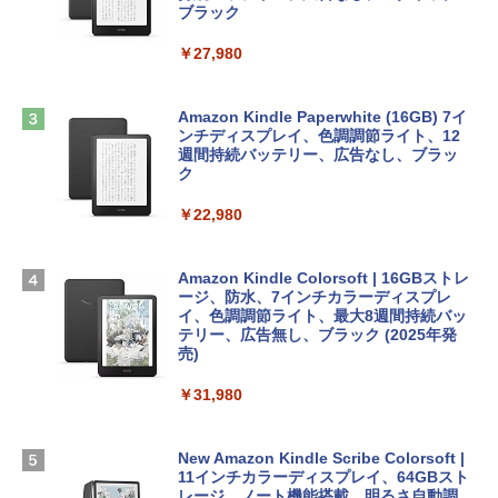
ブラック
￥1,600
￥2,952
ClaudeCode いちばんやさしい 教科書:
￥27,980
非エンジニア 初心者 素人 でも安心 使い
方 マニュアル AI副業にもコンテンツ作成
Robloxギフトカード - 2,000 Robux 【限
にもKindle出版にも！ 非エンジニアのた
Apple 2026 MacBook Air M5チップ搭載
定バーチャルアイテムを含む】 【オンラ
めのAIコーディング入門シリーズ
13インチノートブック：AIとApple Intell
インゲームコード】 ロブロックス | オン
Amazon Kindle Paperwhite (16GB) 7イ
igence、13.6インチLiquid Retinaディ
ラインコード版
ンチディスプレイ、色調調節ライト、12
￥99
スプレイ、16GBユニファイドメモリ、1
週間持続バッテリー、広告なし、ブラッ
TB SSDストレージ、12MPセンターフレ
ク
￥3,200
ームカメラ、日本語キーボード、Touch I
D - ミッドナイト
￥22,980
AIイラスト表現辞典: 思い通りの絵を引き
出す プロンプトの言葉 AI画像生成シリー
Microsoft Office Home & Business 202
￥278,800
ズ (はぴーイラストLabo)
4(最新 永続版)|オンラインコード版|Wind
ows11、10/mac対応|PC2台
Amazon Kindle Colorsoft | 16GBストレ
￥480
ージ、防水、7インチカラーディスプレ
【Amazon.co.jp限定】 HP ノートパソコ
イ、色調調節ライト、最大8週間持続バッ
￥39,582
ン 15-fd 15.6インチ 16GBメモリ 512GB
テリー、広告無し、ブラック (2025年発
SSD インテル Core 5
売)
FM TOWNS ハイパー・カタログ: 本体ハ
ードウェア・市販ソフトウェアのパーフ
Windows版 | Minecraft (マインクラフ
￥129,800
￥31,980
ェクトリストと最新エミュレータ紹介
ト): Java & Bedrock Edition | オンライ
ンコード版
￥1,600
FMV ノートパソコン WE1-K3 (MS 365 P
New Amazon Kindle Scribe Colorsoft |
￥3,600
ersonal/Copilotキー搭載/Win 11/15.6型/
11インチカラーディスプレイ、64GBスト
Core i5/16GB/SSD 512GB/ホワイト) FM
レージ、ノート機能搭載、明るさ自動調