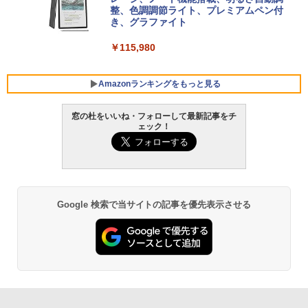
VWK3E15W_AZ
整、色調調節ライト、プレミアムペン付
き、グラファイト
￥139,880
￥115,980
Amazonランキングをもっと見る
窓の杜をいいね・フォローして最新記事をチ
ェック！
Google 検索で当サイトの記事を優先表示させる