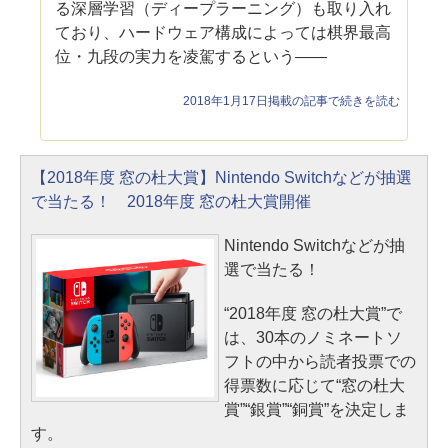
る深層学習（ディープラーニング）も取り入れ
ており、ハードウェア構成によっては棋界最高
位・九段の実力を凌駕するという――
2018年1月17日掲載の記事で続きを読む
【2018年度 窓の杜大賞】Nintendo Switchなどが抽選
で当たる！ 2018年度 窓の杜大賞開催
Nintendo Switchなどが抽
選で当たる！
“2018年度 窓の杜大賞”で
は、30本のノミネートソ
フトの中から読者投票での
得票数に応じて“窓の杜大
賞”“銀賞”“銅賞”を決定しま
す。