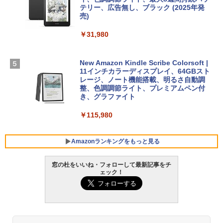
￥3,200
ン 15-fd 15.6インチ 16GBメモリ 512GB
テリー、広告無し、ブラック (2025年発
SSD インテル Core 5
売)
FM TOWNS ハイパー・カタログ: 本体ハ
ードウェア・市販ソフトウェアのパーフ
Windows版 | Minecraft (マインクラフ
￥129,800
￥31,980
ェクトリストと最新エミュレータ紹介
ト): Java & Bedrock Edition | オンライ
ンコード版
￥1,600
FMV ノートパソコン WE1-K3 (MS 365 P
New Amazon Kindle Scribe Colorsoft |
￥3,600
ersonal/Copilotキー搭載/Win 11/15.6型/
11インチカラーディスプレイ、64GBスト
Core i5/16GB/SSD 512GB/ホワイト) FM
レージ、ノート機能搭載、明るさ自動調
VWK3E15W_AZ
整、色調調節ライト、プレミアムペン付
き、グラファイト
￥139,880
￥115,980
Amazonランキングをもっと見る
窓の杜をいいね・フォローして最新記事をチ
ェック！