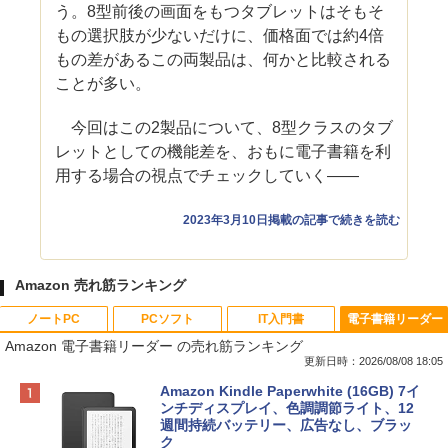
う。8型前後の画面をもつタブレットはそもそ
もの選択肢が少ないだけに、価格面では約4倍
もの差があるこの両製品は、何かと比較される
ことが多い。
今回はこの2製品について、8型クラスのタブ
レットとしての機能差を、おもに電子書籍を利
用する場合の視点でチェックしていく――
2023年3月10日掲載の記事で続きを読む
Amazon 売れ筋ランキング
ノートPC
PCソフト
IT入門書
電子書籍リーダー
Amazon 電子書籍リーダー の売れ筋ランキング
更新日時：2026/08/08 18:05
Apple 2026 MacBook Neo A18 Proチッ
Robloxギフトカード - 800 Robux 【限
生成AIパスポート公式テキスト 第４版
Amazon Kindle Paperwhite (16GB) 7イ
プ搭載13インチノートブック：AIとAppl
定バーチャルアイテムを含む】 【オンラ
ンチディスプレイ、色調調節ライト、12
e Intelligenceのために設計、Liquid Ret
インゲームコード】 ロブロックス | オン
週間持続バッテリー、広告なし、ブラッ
￥1,766
inaディスプレイ、8GBユニファイドメモ
ラインコード版
ク