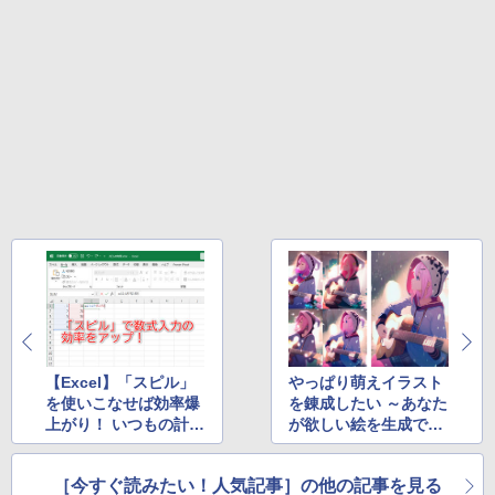
【Excel】「スピル」
やっぱり萌えイラスト
を使いこなせば効率爆
を錬成したい ～あなた
上がり！ いつもの計算
が欲しい絵を生成でき
も一瞬で完了【再掲】
るサービスはこれだ！
【再掲】
［今すぐ読みたい！人気記事］の他の記事を見る