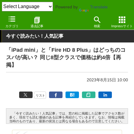
Powered by
Translate
窓の杜
その他の話題
トピック
カテゴリ
過去記事
検索
Impressサイト
今すぐ読みたい！人気記事
「iPad mini」と「Fire HD 8 Plus」はどっちのコ
スパが高い？ 同じ8型クラスで価格は約4倍【再
掲】
2023年8月15日 10:00
リスト
「今すぐ読みたい！人気記事」では、窓の杜に掲載した記事でアクセス数が
多く、現在でも読む価値のある記事を再紹介していきます。なお、情報は掲載
当時のものであり、最新の状況とは異なる場合もあるので注意してください。