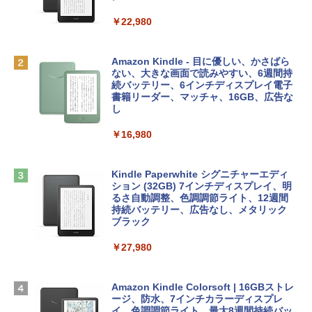
リ、512GB SSDストレージ、1080p Fac
eTime HDカメラ、Touch ID - シルバー
￥1,300
￥22,980
￥131,111
AIイラスト表現辞典: 思い通りの絵を引き
出す プロンプトの言葉 AI画像生成シリー
Robloxギフトカード - 1000 Robux 【限
Amazon Kindle - 目に優しい、かさばら
ズ (はぴーイラストLabo)
定バーチャルアイテムを含む】 【オンラ
ない、大きな画面で読みやすい、6週間持
tomtoc 360°保護 15.6 16インチ パソコ
インゲームコード】 ロブロックス |オン
続バッテリー、6インチディスプレイ電子
ンケース Dell NEC Lavie ASUS HP dyna
ラインコード版
書籍リーダー、マッチャ、16GB、広告な
￥480
book Lenovo対応
し
￥1,600
￥2,952
￥16,980
ClaudeCode いちばんやさしい 教科書:
非エンジニア 初心者 素人 でも安心 使い
方 マニュアル AI副業にもコンテンツ作成
Microsoft Office Home & Business 202
にもKindle出版にも！ 非エンジニアのた
Apple 2026 MacBook Air M5チップ搭載
4(最新 永続版)|オンラインコード版|Wind
Kindle Paperwhite シグニチャーエディ
めのAIコーディング入門シリーズ
13インチノートブック：AIとApple Intell
ows11、10/mac対応|PC2台
ション (32GB) 7インチディスプレイ、明
igence、13.6インチLiquid Retinaディ
るさ自動調整、色調調節ライト、12週間
スプレイ、16GBユニファイドメモリ、1
持続バッテリー、広告なし、メタリック
￥99
￥39,582
TB SSDストレージ、12MPセンターフレ
ブラック
ームカメラ、日本語キーボード、Touch I
D - ミッドナイト
￥27,980
1冊ですべて身につくHTML & CSSとWe
Robloxギフトカード - 2,000 Robux 【限
bデザイン入門講座［第2版］
定バーチャルアイテムを含む】 【オンラ
￥278,800
インゲームコード】 ロブロックス | オン
ラインコード版
Amazon Kindle Colorsoft | 16GBストレ
￥1,292
ージ、防水、7インチカラーディスプレ
【Amazon.co.jp限定】 HP ノートパソコ
イ、色調調節ライト、最大8週間持続バッ