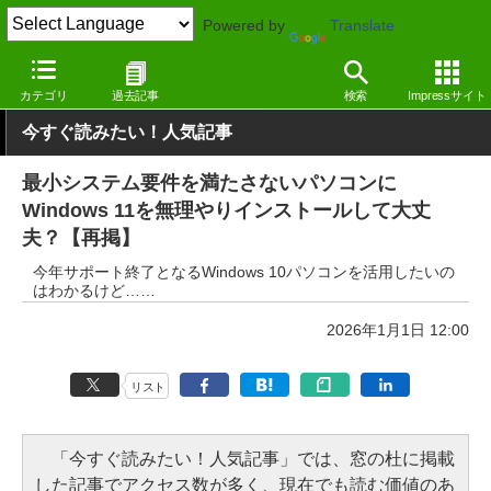
Powered by
Translate
窓の杜
その他の話題
トピック
カテゴリ
過去記事
検索
Impressサイト
今すぐ読みたい！人気記事
最小システム要件を満たさないパソコンに
Windows 11を無理やりインストールして大丈
夫？【再掲】
今年サポート終了となるWindows 10パソコンを活用したいの
はわかるけど……
2026年1月1日 12:00
リスト
「今すぐ読みたい！人気記事」では、窓の杜に掲載
した記事でアクセス数が多く、現在でも読む価値のあ