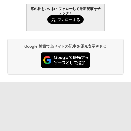
窓の杜をいいね・フォローして最新記事をチ
ェック！
Xbox プリペイドカード 10,000円 デジタ
生成AIパスポート公式テキスト 第４版
Amazon Kindle Paperwhite (16GB) 7イ
ルコード 【旧 Xbox ギフトカード】 [オ
ンチディスプレイ、色調調節ライト、12
ンラインコード]
週間持続バッテリー、広告なし、ブラッ
￥1,766
ク
￥10,000
￥27,980
Google 検索で当サイトの記事を優先表示させる
AIイラスト表現辞典: 思い通りの絵を引き
Robloxギフトカード - 800 Robux 【限
出す プロンプトの言葉 AI画像生成シリー
定バーチャルアイテムを含む】 【オンラ
Amazon Kindle - 目に優しい、かさばら
ズ (はぴーイラストLabo)
インゲームコード】 ロブロックス | オン
ない、大きな画面で読みやすい、6週間持
ラインコード版
続バッテリー、6インチディスプレイ電子
書籍リーダー、ブラック、16GB、広告な
￥99
し
￥1,300
￥19,980
ClaudeCode いちばんやさしい 教科書:
非エンジニア 初心者 素人 でも安心 使い
Microsoft Office Home & Business 202
方 マニュアル AI副業にもコンテンツ作成
4(最新 永続版)|オンラインコード版|Wind
にもKindle出版にも！ 非エンジニアのた
ows11、10/mac対応|PC2台
Kindle Paperwhite シグニチャーエディ
めのAIコーディング入門シリーズ
ション (32GB) 7インチディスプレイ、明
るさ自動調整、色調調節ライト、12週間
￥39,582
持続バッテリー、広告なし、メタリック
￥99
ブラック