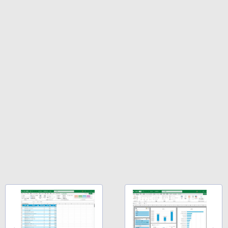
Robloxギフトカード - 2,000 Robux 【限
￥32,980
FM TOWNS ハイパー・カタログ: 本体ハ
定バーチャルアイテムを含む】 【オンラ
ードウェア・市販ソフトウェアのパーフ
インゲームコード】 ロブロックス | オン
ェクトリストと最新エミュレータ紹介
ラインコード版
Amazon Kindle Colorsoft | 16GBストレ
ージ、防水、7インチカラーディスプレ
￥1,600
￥3,200
イ、色調調節ライト、最大8週間持続バッ
テリー、広告無し、ブラック (2025年発
売)
1冊ですべて身につくHTML & CSSとWe
Robloxギフトカード - 1000 Robux 【限
bデザイン入門講座［第2版］
定バーチャルアイテムを含む】 【オンラ
￥39,980
インゲームコード】 ロブロックス |オン
ラインコード版
￥2,326
New Amazon Kindle Scribe Colorsoft |
￥1,600
11インチカラーディスプレイ、64GBスト
レージ、ノート機能搭載、明るさ自動調
整、色調調節ライト、プレミアムペン付
き、グラファイト
￥115,980