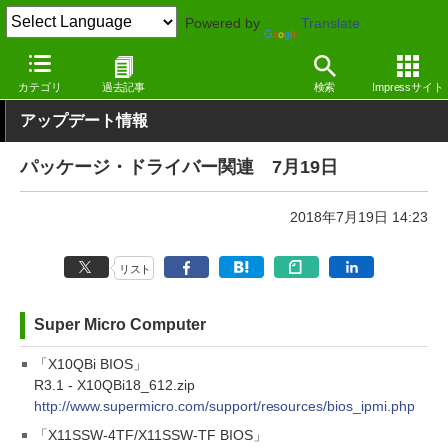
Powered by
Translate
窓の杜
その他の話題
トピック
アップデート
カテゴリ
過去記事
検索
Impressサイト
アップデート情報
パッケージ・ドライバー関連 7月19日
2018年7月19日 14:23
リスト
Super Micro Computer
「X10QBi BIOS」
R3.1 - X10QBi18_612.zip
http://www.supermicro.com/support/resources/bios_ipmi.php
「X11SSW-4TF/X11SSW-TF BIOS」