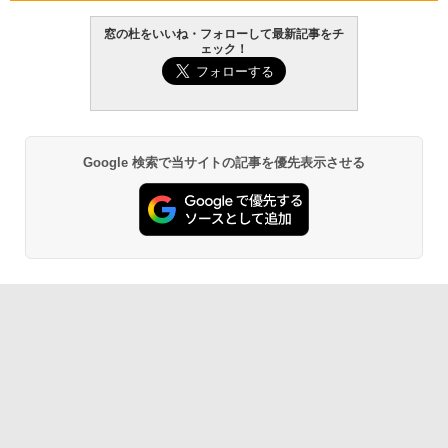
￥139,880
窓の杜をいいね・フォローして最新記事をチ
ェック！
生成AIパスポート公式テキスト 第４版
Amazon Kindle Paperwhite (16GB) 7イ
ンチディスプレイ、色調調節ライト、12
週間持続バッテリー、広告なし、ブラッ
￥1,766
ク
￥22,980
Google 検索で当サイトの記事を優先表示させる
AIイラスト表現辞典: 思い通りの絵を引き
出す プロンプトの言葉 AI画像生成シリー
Amazon Kindle - 目に優しい、かさばら
ズ (はぴーイラストLabo)
ない、大きな画面で読みやすい、6週間持
続バッテリー、6インチディスプレイ電子
書籍リーダー、ブラック、16GB、広告な
￥480
し
￥16,980
ClaudeCode いちばんやさしい 教科書:
非エンジニア 初心者 素人 でも安心 使い
方 マニュアル AI副業にもコンテンツ作成
にもKindle出版にも！ 非エンジニアのた
Kindle Paperwhite シグニチャーエディ
めのAIコーディング入門シリーズ
ション (32GB) 7インチディスプレイ、明
るさ自動調整、色調調節ライト、12週間
持続バッテリー、広告なし、メタリック
￥99
ブラック