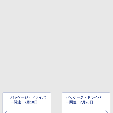
￥27,980
1冊ですべて身につくHTML & CSSとWe
bデザイン入門講座［第2版］
Amazon Kindle Colorsoft | 16GBストレ
￥1,292
ージ、防水、7インチカラーディスプレ
イ、色調調節ライト、最大8週間持続バッ
テリー、広告無し、ブラック (2025年発
売)
FM TOWNS ハイパー・カタログ: 本体ハ
ードウェア・市販ソフトウェアのパーフ
￥31,980
ェクトリストと最新エミュレータ紹介
￥1,600
New Amazon Kindle Scribe Colorsoft |
11インチカラーディスプレイ、64GBスト
レージ、ノート機能搭載、明るさ自動調
整、色調調節ライト、プレミアムペン付
き、グラファイト
￥115,980
パッケージ・ドライバ
パッケージ・ドライバ
ー関連 7月18日
ー関連 7月20日