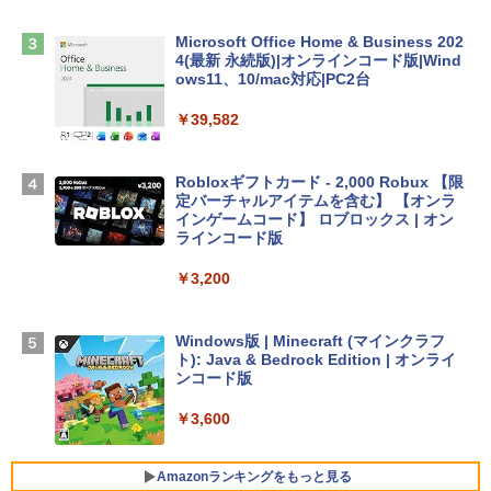
Microsoft Office Home & Business 202
Apple 2026 MacBook Air M5チップ搭載
4(最新 永続版)|オンラインコード版|Wind
13インチノートブック：AIとApple Intell
ows11、10/mac対応|PC2台
igence、13.6インチLiquid Retinaディ
スプレイ、16GBユニファイドメモリ、1
￥39,582
TB SSDストレージ、12MPセンターフレ
ームカメラ、日本語キーボード、Touch I
D - シルバー
Robloxギフトカード - 2,000 Robux 【限
定バーチャルアイテムを含む】 【オンラ
￥261,414
インゲームコード】 ロブロックス | オン
ラインコード版
【Amazon.co.jp限定】 HP ノートパソコ
￥3,200
ン 15-fd 15.6インチ 16GBメモリ 512GB
SSD インテル Core 5
Windows版 | Minecraft (マインクラフ
￥129,800
ト): Java & Bedrock Edition | オンライ
ンコード版
FMV ノートパソコン WE1-K3 (MS 365 P
￥3,600
ersonal/Copilotキー搭載/Win 11/15.6型/
Core i5/16GB/SSD 512GB/ホワイト) FM
VWK3E15W_AZ
Amazonランキングをもっと見る