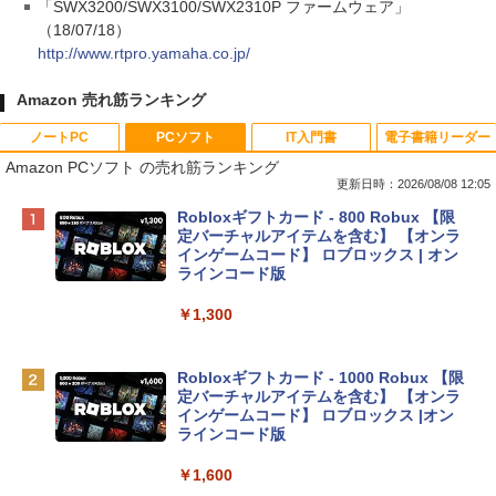
「SWX3200/SWX3100/SWX2310P ファームウェア」
（18/07/18）
http://www.rtpro.yamaha.co.jp/
Amazon 売れ筋ランキング
ノートPC
PCソフト
IT入門書
電子書籍リーダー
Amazon PCソフト の売れ筋ランキング
更新日時：2026/08/08 12:05
Apple 2026 MacBook Neo A18 Proチッ
Robloxギフトカード - 800 Robux 【限
プ搭載13インチノートブック：AIとAppl
定バーチャルアイテムを含む】 【オンラ
e Intelligenceのために設計、Liquid Ret
インゲームコード】 ロブロックス | オン
inaディスプレイ、8GBユニファイドメモ
ラインコード版
リ、256GB SSDストレージ、1080p Fac
eTime HDカメラ - インディゴ
￥1,300
￥119,800
Robloxギフトカード - 1000 Robux 【限
定バーチャルアイテムを含む】 【オンラ
tomtoc 360°保護 15.6 16インチ パソコ
インゲームコード】 ロブロックス |オン
ンケース Dell NEC Lavie ASUS HP dyna
ラインコード版
book Lenovo対応
￥1,600
￥2,952