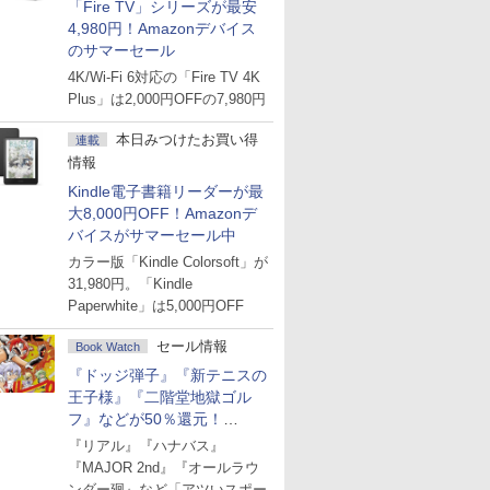
「Fire TV」シリーズが最安
4,980円！Amazonデバイス
のサマーセール
4K/Wi-Fi 6対応の「Fire TV 4K
Plus」は2,000円OFFの7,980円
本日みつけたお買い得
連載
情報
Kindle電子書籍リーダーが最
大8,000円OFF！Amazonデ
バイスがサマーセール中
カラー版「Kindle Colorsoft」が
31,980円。「Kindle
Paperwhite」は5,000円OFF
セール情報
Book Watch
『ドッジ弾子』『新テニスの
王子様』『二階堂地獄ゴル
フ』などが50％還元！
Amazonマンガ週末セール
『リアル』『ハナバス』
『MAJOR 2nd』『オールラウ
ンダー廻』など「アツいスポー