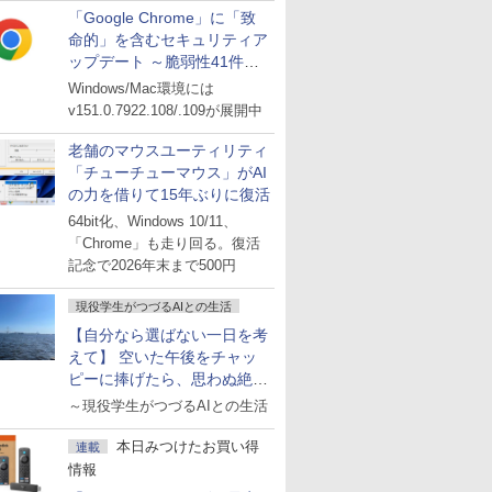
「Google Chrome」に「致
命的」を含むセキュリティア
ップデート ～脆弱性41件に
対処
Windows/Mac環境には
v151.0.7922.108/.109が展開中
老舗のマウスユーティリティ
「チューチューマウス」がAI
の力を借りて15年ぶりに復活
64bit化、Windows 10/11、
「Chrome」も走り回る。復活
記念で2026年末まで500円
現役学生がつづるAIとの生活
【自分なら選ばない一日を考
えて】 空いた午後をチャッ
ピーに捧げたら、思わぬ絶景
に出会った話
～現役学生がつづるAIとの生活
本日みつけたお買い得
連載
情報