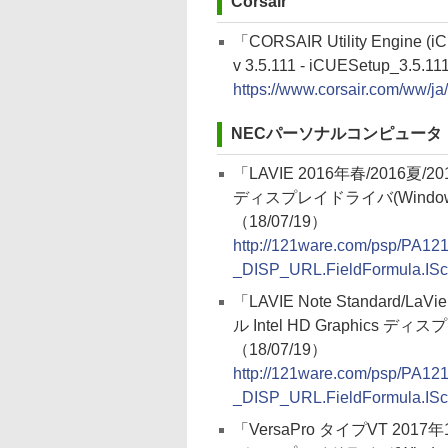
Corsair
「CORSAIR Utility Engine (i
v 3.5.111 - iCUESetup_3.5.11
https://www.corsair.com/ww/j
NECパーソナルコンピュータ
「LAVIE 2016年春/2016夏/20
ディスプレイドライバ(Windows 
（18/07/19）
http://121ware.com/psp/P
_DISP_URL.FieldFormula.IS
「LAVIE Note Standard/La
ル Intel HD Graphics ディ
（18/07/19）
http://121ware.com/psp/P
_DISP_URL.FieldFormula.IS
「VersaPro タイプVT 2017年1