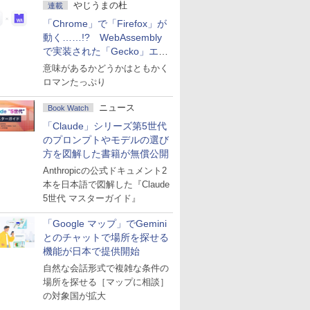
やじうまの杜
連載
「Chrome」で「Firefox」が
動く……!? WebAssembly
で実装された「Gecko」エン
ジン
意味があるかどうかはともかく
ロマンたっぷり
ニュース
Book Watch
「Claude」シリーズ第5世代
のプロンプトやモデルの選び
方を図解した書籍が無償公開
Anthropicの公式ドキュメント2
本を日本語で図解した『Claude
5世代 マスターガイド』
「Google マップ」でGemini
とのチャットで場所を探せる
機能が日本で提供開始
自然な会話形式で複雑な条件の
場所を探せる［マップに相談］
の対象国が拡大