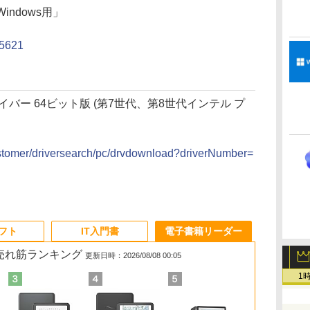
 Windows用」
/5621
バー 64ビット版 (第7世代、第8世代インテル プ
）
customer/driversearch/pc/drvdownload?driverNumber=
ソフト
IT入門書
電子書籍リーダー
の売れ筋ランキング
更新日時：2026/08/08 00:05
1