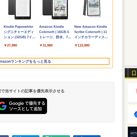
Apple 2026
Microsoft Office
ClaudeCode いちば
Kindle Paperwhite
【Amazon.co.jp限
Robloxギフトカード
1冊ですべて身につく
Amazon Kindle
FMV ノートパソコン
Windows版 |
FM TOWNS ハイパ
New Amazon Kindle
コ
定
MacBook Air M5チ
Home & Business
んやさしい 教科書:
シグニチャーエディ
定】 HP ノートパソ
- 2,000 Robux 【限
HTML & CSSとWeb
Colorsoft | 16GBス
WE1-K3 (MS 365
Minecraft (マインクラ
ー・カタログ: 本体ハ
Scribe Colorsoft | 11
ップ搭載13インチノ
2024(最新 永続版)|オ
非エンジニア 初心者
ション (32GB) 7イン
コン 15-fd 15.6イン
定バーチャルアイテ
デザイン入門講座
トレージ、防水、7イ
Personal/Copilotキー
フト): Java & Bedrock
ードウェア・市販ソフ
インチカラーディスプ
持
ートブック：AIと
ンラインコード
素人 でも安心 使い方
チディスプレイ、明
チ 16GBメモリ
ムを含む】 【オンラ
［第2版］
ンチカラーディスプ
搭載/Win 11/15.6
Edition | オンラインコ
トウェアのパーフェク
レイ、64GBストレー
￥261,414
￥39,582
￥99
￥27,980
￥129,800
￥3,200
￥1,292
￥31,980
￥139,880
￥3,600
￥1,600
￥115,980
ン
Apple Intelligence、
版|Windows11、
マニュアル AI副業に
るさ自動調整、色調
512GB SSD インテ
インゲームコード】
レイ、色調調節ライ
型/Core i5/16GB/SSD
ード版
トリストと最新エミュ
ジ、ノート機能搭載、
イ
13.6インチLiquid
10/mac対応|PC2台
もコンテンツ作成に
調節ライト、12週間
ル Core 5
ロブロックス | オン
ト、最大8週間持続バ
512GB/ホワイト)
レータ紹介
明るさ自動調整、色調
Retinaディスプレ
もKindle出版にも！
持続バッテリー、広
ラインコード版
ッテリー、広告無
FMVWK3E15W_AZ
調節ライト、プレミア
mazonランキングをもっと見る
な
イ、16GBユニファイ
非エンジニアのため
告なし、メタリック
し、ブラック (2025
ムペン付き、グラファ
ドメモリ、1TB SSD
のAIコーディング入
ブラック
年発売)
イト
ストレージ、12MPセ
門シリーズ
ンターフレームカメ
ラ、日本語キーボー
ド、Touch ID - シル
 検索で当サイトの記事を優先表示させる
バー