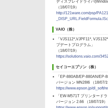
ディスプレイドライバ(Windows 
（18/07/19）
http://121ware.com/psp/P
_DISP_URL.FieldFormula.IS
VAIO（株）
「VJS112*,VJPF11*, VJS132*
プデートプログラム」
（18/07/19）
https://solutions.vaio.com/345
セイコーエプソン（株）
「EP-880AB/EP-880AN/E
バージョン MN28I6 （18/07/
https://www.epson.jp/dl_soft
「EW-M571T プリンタード
バージョン 2.66 （18/07/19）
https://www.epson.jp/support