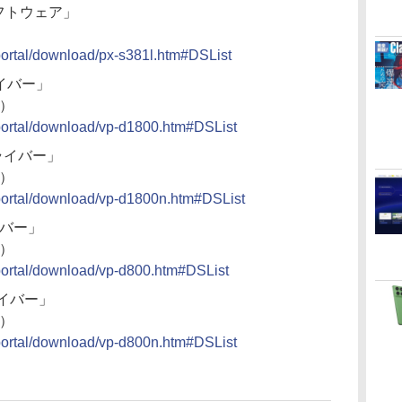
ソフトウェア」
portal/download/px-s381l.htm#DSList
ライバー」
9）
/portal/download/vp-d1800.htm#DSList
ドライバー」
9）
/portal/download/vp-d1800n.htm#DSList
イバー」
9）
/portal/download/vp-d800.htm#DSList
ライバー」
9）
/portal/download/vp-d800n.htm#DSList