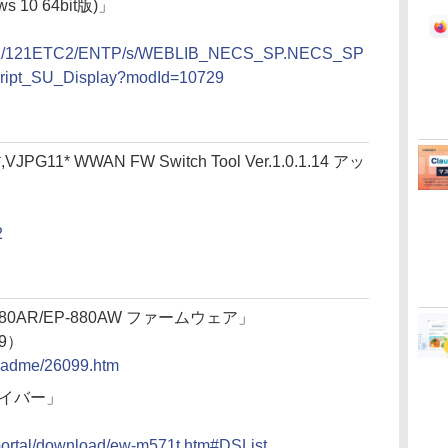
10 64bit版)」
A121/121ETC2/ENTP/s/WEBLIB_NECS_SP.NECS_SP
cript_SU_Display?modId=10729
,VJPG11* WWAN FW Switch Tool Ver.1.0.1.14 アッ
2
P-880AR/EP-880AW ファームウェア」
19）
/readme/26099.htm
ライバー」
/portal/download/ew-m571t.htm#DSList