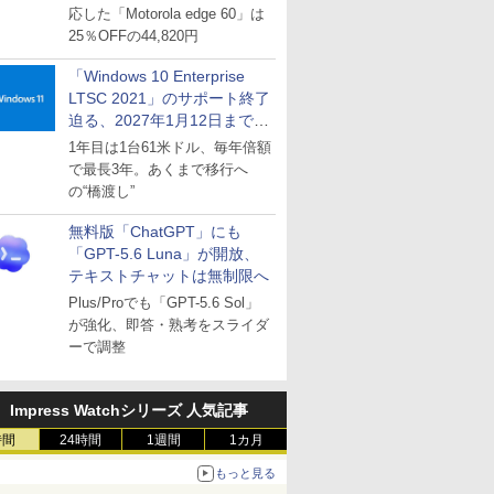
応した「Motorola edge 60」は
25％OFFの44,820円
「Windows 10 Enterprise
LTSC 2021」のサポート終了
迫る、2027年1月12日まで
～ESUは9月1日から販売
1年目は1台61米ドル、毎年倍額
で最長3年。あくまで移行へ
の“橋渡し”
無料版「ChatGPT」にも
「GPT-5.6 Luna」が開放、
テキストチャットは無制限へ
Plus/Proでも「GPT-5.6 Sol」
が強化、即答・熟考をスライダ
ーで調整
Impress Watchシリーズ 人気記事
時間
24時間
1週間
1カ月
もっと見る