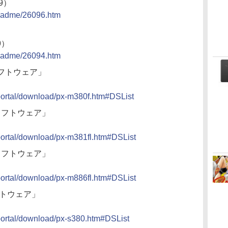
19）
/readme/26096.htm
9）
/readme/26094.htm
ソフトウェア」
/portal/download/px-m380f.htm#DSList
・ソフトウェア」
/portal/download/px-m381fl.htm#DSList
・ソフトウェア」
/portal/download/px-m886fl.htm#DSList
フトウェア」
/portal/download/px-s380.htm#DSList