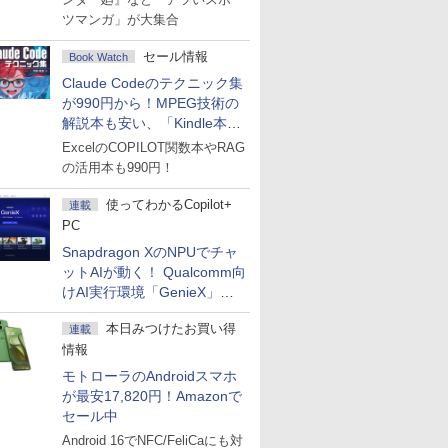
ツマンガ」が大集合
セール情報
Book Watch
Claude Codeのテクニック集
が990円から！MPEG技術の
解説本も安い、「Kindle本サ
マーセール」第2弾開始！
ExcelのCOPILOT関数本やRAG
の活用本も990円！
使ってわかるCopilot+
連載
PC
Snapdragon XのNPUでチャ
ットAIが動く！ Qualcomm向
けAI実行環境「GenieX」を
試してみた
本日みつけたお買い得
連載
情報
モトローラのAndroidスマホ
が最安17,820円！Amazonで
セール中
Android 16でNFC/FeliCaにも対