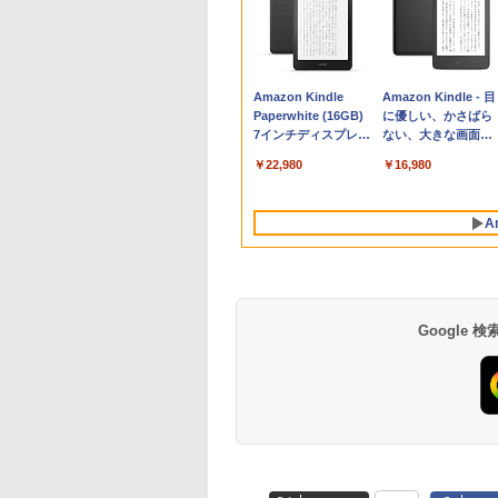
Apple 2026
Robloxギフトカード
生成AIパスポート公
Amazon Kindle
tomtoc 360°保護
Robloxギフトカード
AIイラスト表現辞典:
Amazon Kindle - 目
MacBook Neo A18
- 800 Robux 【限定
式テキスト 第４版
Paperwhite (16GB)
15.6 16インチ パソ
- 1000 Robux 【限
思い通りの絵を引き
に優しい、かさばら
Proチップ搭載13イ
バーチャルアイテム
7インチディスプレ
ンケース Dell NEC
バーチャルアイテム
出す プロンプトの言
ない、大きな画面で
￥1,766
ンチノートブック：
を含む】 【オンライ
イ、色調調節ライ
Lavie ASUS HP
を含む】 【オンライ
葉 AI画像生成シリー
読みやすい、6週間
￥162,598
￥1,300
￥22,980
￥2,952
￥1,600
￥480
￥16,980
AIとApple
ンゲームコード】 ロ
ト、12週間持続バッ
dynabook Lenovo
ンゲームコード】 ロ
ズ (はぴーイラスト
続バッテリー、6イ
Intelligence、Liquid
ブロックス | オンラ
テリー、広告なし、
対応
ブロックス |オンラ
Labo)
チディスプレイ電子
Retinaディスプレ
インコード版
ブラック
ンコード版
書籍リーダー、ブラ
A
イ、8GBメモリ、
ック、16GB、広告
512GB SSD、1080p
し
FaceTime HDカメ
ラ、Touch ID - イン
ディゴ + 3年延長
AppleCare+ for 13イ
Google
ンチMacBook
Neo(A18 Pro)|ダウン
ロード版