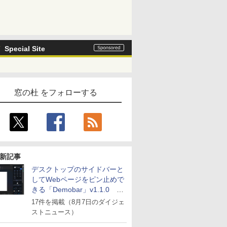
Special Site
窓の杜 をフォローする
新記事
デスクトップのサイドバーと
してWebページをピン止めで
きる「Demobar」v1.1.0 ほ
か
17件を掲載（8月7日のダイジェ
ストニュース）