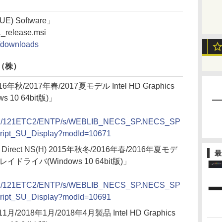
CUE) Software」
1_release.msi
a/downloads
（株）
16年秋/2017年春/2017夏モデル Intel HD Graphics
10 64bit版)」
A121/121ETC2/ENTP/s/WEBLIB_NECS_SP.NECS_SP
cript_SU_Display?modId=10671
Vie Direct NS(H) 2015年秋冬/2016年春/2016年夏モデ
最
スプレイドライバ(Windows 10 64bit版)」
A121/121ETC2/ENTP/s/WEBLIB_NECS_SP.NECS_SP
cript_SU_Display?modId=10691
1月/2018年1月/2018年4月製品 Intel HD Graphics