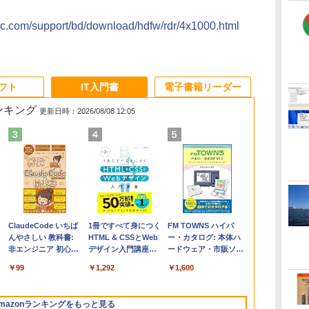
nic.com/support/bd/download/hdfw/rdr/4x1000.html
ソフト
IT入門書
電子書籍リーダー
ランキング
更新日時：2026/08/08 12:05
Apple 2026
Microsoft Office
ClaudeCode いちば
【Amazon.co.jp限
Robloxギフトカード
1冊ですべて身につく
FMV ノートパソコン
Windows版 |
FM TOWNS ハイパ
コ
定
MacBook Air M5チ
Home & Business
んやさしい 教科書:
定】 HP ノートパソ
- 2,000 Robux 【限
HTML & CSSとWeb
WE1-K3 (MS 365
Minecraft (マインクラ
ー・カタログ: 本体ハ
ップ搭載13インチノ
2024(最新 永続版)|オ
非エンジニア 初心者
コン 15-fd 15.6イン
定バーチャルアイテ
デザイン入門講座
Personal/Copilotキー
フト): Java & Bedrock
ードウェア・市販ソフ
ートブック：AIと
ンラインコード
素人 でも安心 使い方
チ 16GBメモリ
ムを含む】 【オンラ
［第2版］
搭載/Win 11/15.6
Edition | オンラインコ
トウェアのパーフェク
￥261,414
￥39,582
￥99
￥129,800
￥3,200
￥1,292
￥139,880
￥3,600
￥1,600
Apple Intelligence、
版|Windows11、
マニュアル AI副業に
512GB SSD インテ
インゲームコード】
型/Core i5/16GB/SSD
ード版
トリストと最新エミュ
イ
13.6インチLiquid
10/mac対応|PC2台
もコンテンツ作成に
ル Core 5
ロブロックス | オン
512GB/ホワイト)
レータ紹介
Retinaディスプレ
もKindle出版にも！
ラインコード版
FMVWK3E15W_AZ
mazonランキングをもっと見る
イ、16GBユニファイ
非エンジニアのため