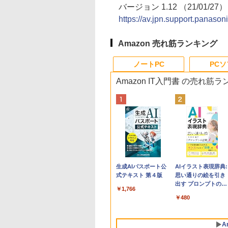
バージョン 1.12 （21/01/27）
https://av.jpn.support.panaso
Amazon 売れ筋ランキング
ノートPC
PC
Amazon IT入門書 の売れ筋
Apple 2026
Robloxギフトカード
生成AIパスポート公
tomtoc 360°保護
Robloxギフトカード
AIイラスト表現辞典:
MacBook Neo A18
- 800 Robux 【限定
式テキスト 第４版
15.6 16インチ パソ
- 1000 Robux 【限
思い通りの絵を引き
Proチップ搭載13イ
バーチャルアイテム
ンケース Dell NEC
バーチャルアイテム
出す プロンプトの言
￥1,766
ンチノートブック：
を含む】 【オンライ
Lavie ASUS HP
を含む】 【オンライ
葉 AI画像生成シリー
￥119,800
￥1,300
￥2,952
￥1,600
￥480
AIとApple
ンゲームコード】 ロ
dynabook Lenovo
ンゲームコード】 ロ
ズ (はぴーイラスト
Intelligenceのために
ブロックス | オンラ
対応
ブロックス |オンラ
Labo)
設計、Liquid Retina
インコード版
ンコード版
A
ディスプレイ、8GB