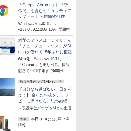
「Google Chrome」に「致
命的」を含むセキュリティア
ップデート ～脆弱性41件に
対処
Windows/Mac環境には
v151.0.7922.108/.109が展開中
老舗のマウスユーティリティ
「チューチューマウス」がAI
の力を借りて15年ぶりに復活
64bit化、Windows 10/11、
「Chrome」も走り回る。復活
記念で2026年末まで500円
現役学生がつづるAIとの生活
【自分なら選ばない一日を考
えて】 空いた午後をチャッ
ピーに捧げたら、思わぬ絶景
に出会った話
～現役学生がつづるAIとの生活
本日みつけたお買い得
連載
情報