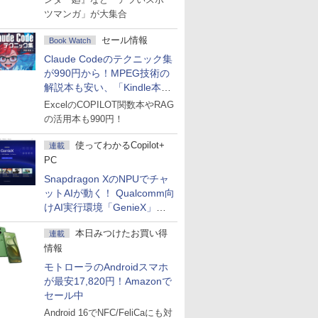
ツマンガ」が大集合
セール情報
Book Watch
Claude Codeのテクニック集
が990円から！MPEG技術の
解説本も安い、「Kindle本サ
マーセール」第2弾開始！
ExcelのCOPILOT関数本やRAG
の活用本も990円！
使ってわかるCopilot+
連載
PC
Snapdragon XのNPUでチャ
ットAIが動く！ Qualcomm向
けAI実行環境「GenieX」を
試してみた
本日みつけたお買い得
連載
情報
モトローラのAndroidスマホ
が最安17,820円！Amazonで
セール中
Android 16でNFC/FeliCaにも対