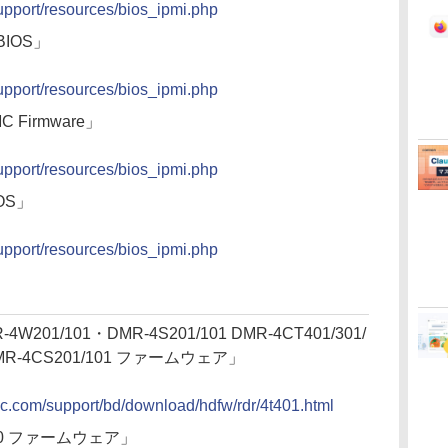
upport/resources/bios_ipmi.php
 BIOS」
upport/resources/bios_ipmi.php
C Firmware」
upport/resources/bios_ipmi.php
IOS」
upport/resources/bios_ipmi.php
-4W201/101・DMR-4S201/101 DMR-4CT401/301/
DMR-4CS201/101 ファームウェア」
nic.com/support/bd/download/hdfw/rdr/4t401.html
600 ファームウェア」