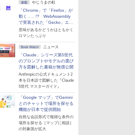
やじうまの杜
連載
「Chrome」で「Firefox」が
動く……!? WebAssembly
で実装された「Gecko」エン
ジン
意味があるかどうかはともかく
ロマンたっぷり
ニュース
Book Watch
「Claude」シリーズ第5世代
のプロンプトやモデルの選び
方を図解した書籍が無償公開
Anthropicの公式ドキュメント2
本を日本語で図解した『Claude
5世代 マスターガイド』
「Google マップ」でGemini
とのチャットで場所を探せる
機能が日本で提供開始
自然な会話形式で複雑な条件の
場所を探せる［マップに相談］
の対象国が拡大