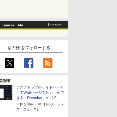
Special Site
窓の杜 をフォローする
新記事
デスクトップのサイドバーと
してWebページをピン止めで
きる「Demobar」v1.1.0 ほ
か
17件を掲載（8月7日のダイジェ
ストニュース）