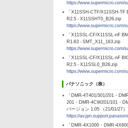
https://www.supermicro.com/s
「X11SSH-CTF/X11SSH-TF
R2.5 - X11SSHT0_B26.zip
https://www.supermicro.com/s
「X11SSL-CF/X11SSL-nF BM
R1.63 - SMT_X11_163.zip
https://www.supermicro.com/s
「X11SSL-CF/X11SSL-nF B
R2.5 - X11SSL0_B26.zip
https://www.supermicro.com/s
パナソニック（株）
「DMR-4T401/301/201・DMR
201・DMR-4CW201/101・
バージョン 1.05 （21/01/27）
https://av.jpn.support.panaso
「DMR-4X1000・DMR-4X