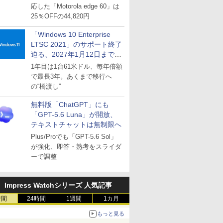
応した「Motorola edge 60」は
25％OFFの44,820円
「Windows 10 Enterprise
LTSC 2021」のサポート終了
迫る、2027年1月12日まで
～ESUは9月1日から販売
1年目は1台61米ドル、毎年倍額
で最長3年。あくまで移行へ
の“橋渡し”
無料版「ChatGPT」にも
「GPT-5.6 Luna」が開放、
テキストチャットは無制限へ
Plus/Proでも「GPT-5.6 Sol」
が強化、即答・熟考をスライダ
ーで調整
Impress Watchシリーズ 人気記事
時間
24時間
1週間
1カ月
もっと見る