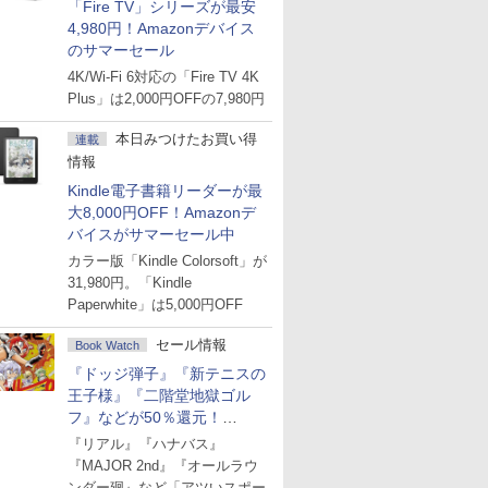
「Fire TV」シリーズが最安
4,980円！Amazonデバイス
のサマーセール
4K/Wi-Fi 6対応の「Fire TV 4K
Plus」は2,000円OFFの7,980円
本日みつけたお買い得
連載
情報
Kindle電子書籍リーダーが最
大8,000円OFF！Amazonデ
バイスがサマーセール中
カラー版「Kindle Colorsoft」が
31,980円。「Kindle
Paperwhite」は5,000円OFF
セール情報
Book Watch
『ドッジ弾子』『新テニスの
王子様』『二階堂地獄ゴル
フ』などが50％還元！
Amazonマンガ週末セール
『リアル』『ハナバス』
『MAJOR 2nd』『オールラウ
ンダー廻』など「アツいスポー