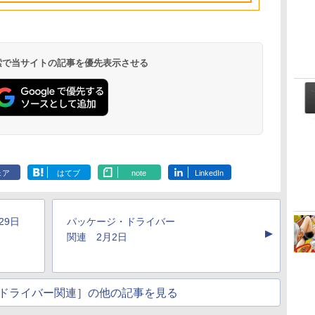
ドメモリ、1TB SSD
のAIコーディング入
ストレージ、12MPセ
門シリーズ
ンターフレームカメ
ラ、日本語キーボー
ド、Touch ID - シル
 検索で当サイトの記事を優先表示させる
バー
Kindle Paperwhite
Amazon Kindle
New Amazon Kindle
シグニチャーエディ
Colorsoft | 16GBス
Scribe Colorsoft | 11
ション (32GB) 7イン
トレージ、防水、7イ
インチカラーディスプ
ェア
はてブ
note
LinkedIn
持
チディスプレイ、明
ンチカラーディスプ
レイ、64GBストレー
￥27,980
￥31,980
￥115,980
ン
るさ自動調整、色調
レイ、色調調節ライ
ジ、ノート機能搭載、
調節ライト、12週間
ト、最大8週間持続バ
明るさ自動調整、色調
持続バッテリー、広
ッテリー、広告無
調節ライト、プレミア
月29日
パッケージ・ドライバー
な
告なし、メタリック
し、ブラック (2025
ムペン付き、グラファ
▲
ブラック
年発売)
イト
関連 2月2日
ドライバー関連］の他の記事を見る