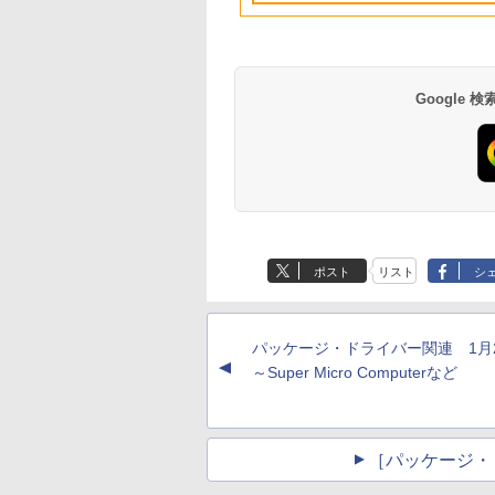
ユニファイドメモ
リ、256GB SSDスト
レージ、1080p
FaceTime HDカメラ
- インディゴ
Google
Amazon Kindle
Amazon Kindle - 目
Paperwhite (16GB)
に優しい、かさばら
7インチディスプレ
ない、大きな画面で
ポスト
リスト
シ
イ、色調調節ライ
読みやすい、6週間
￥22,980
￥16,980
ト、12週間持続バッ
続バッテリー、6イ
テリー、広告なし、
チディスプレイ電子
ブラック
書籍リーダー、ブラ
パッケージ・ドライバー関連 1
ック、16GB、広告
▲
し
～Super Micro Computerなど
［パッケージ・