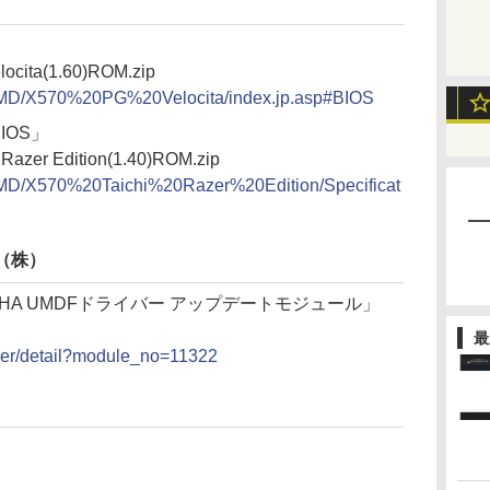
cita(1.60)ROM.zip
AMD/X570%20PG%20Velocita/index.jp.asp#BIOS
 BIOS」
azer Edition(1.40)ROM.zip
AMD/X570%20Taichi%20Razer%20Edition/Specificat
（株）
AHA UMDFドライバー アップデートモジュール」
最
river/detail?module_no=11322