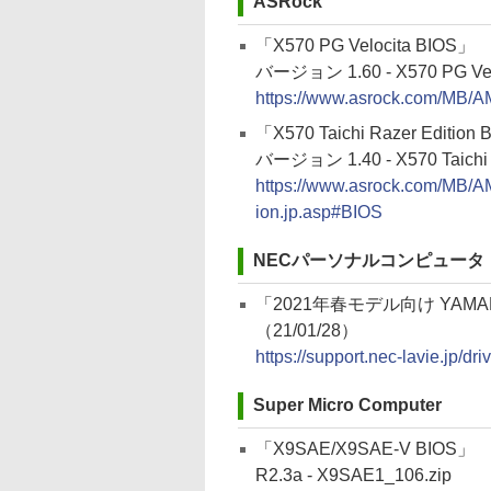
ASRock
「X570 PG Velocita BIOS」
バージョン 1.60 - X570 PG Velo
https://www.asrock.com/MB/
「X570 Taichi Razer Edition
バージョン 1.40 - X570 Taichi R
https://www.asrock.com/MB/
ion.jp.asp#BIOS
NECパーソナルコンピュータ
「2021年春モデル向け YAM
（21/01/28）
https://support.nec-lavie.jp/d
Super Micro Computer
「X9SAE/X9SAE-V BIOS」
R2.3a - X9SAE1_106.zip