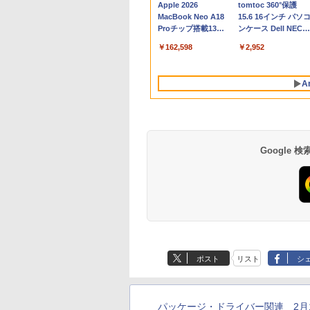
Apple 2026
tomtoc 360°保護
MacBook Neo A18
15.6 16インチ パソ
Proチップ搭載13イ
ンケース Dell NEC
ンチノートブック：
Lavie ASUS HP
￥162,598
￥2,952
AIとApple
dynabook Lenovo
Intelligence、Liquid
対応
Retinaディスプレ
A
イ、8GBメモリ、
512GB SSD、1080p
FaceTime HDカメ
ラ、Touch ID - イン
ディゴ + 3年延長
AppleCare+ for 13イ
Google
ンチMacBook
Neo(A18 Pro)|ダウン
ロード版
Robloxギフトカード
生成AIパスポート公
Amazon Kindle
Robloxギフトカード
AIイラスト表現辞典:
Amazon Kindle - 目
- 800 Robux 【限定
式テキスト 第４版
Paperwhite (16GB)
- 1000 Robux 【限
思い通りの絵を引き
に優しい、かさばら
バーチャルアイテム
7インチディスプレ
バーチャルアイテム
出す プロンプトの言
ない、大きな画面で
￥1,766
ポスト
リスト
シ
を含む】 【オンライ
イ、色調調節ライ
を含む】 【オンライ
葉 AI画像生成シリー
読みやすい、6週間
￥1,300
￥22,980
￥1,600
￥480
￥16,980
ンゲームコード】 ロ
ト、12週間持続バッ
ンゲームコード】 ロ
ズ (はぴーイラスト
続バッテリー、6イ
ブロックス | オンラ
テリー、広告なし、
ブロックス |オンラ
Labo)
チディスプレイ電子
インコード版
ブラック
ンコード版
書籍リーダー、ブラ
パッケージ・ドライバー関連 2月
ック、16GB、広告