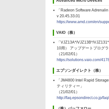
Advanced Micro Devices
「Radeon Software Adrenalin 
v 20.45.33.01
https://www.amd.com/en/suppor
VAIO（株）
「VJZ13A*/VJZ13B*/VJZ131* I
10用） アップデートプログ
（21/02/01）
https://solutions.vaio.com/417
エプソンダイレクト（株）
「JM4800 Intel Rapid S
ティリティー」
（21/02/01）
http://faq.epsondirect.co.jp/f
（株）バッファロー