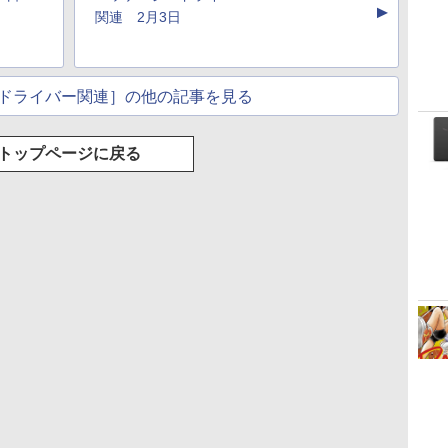
▲
のAIコーディング入
ブラック
年発売)
イト
関連 2月3日
門シリーズ
ドライバー関連］の他の記事を見る
トップページに戻る