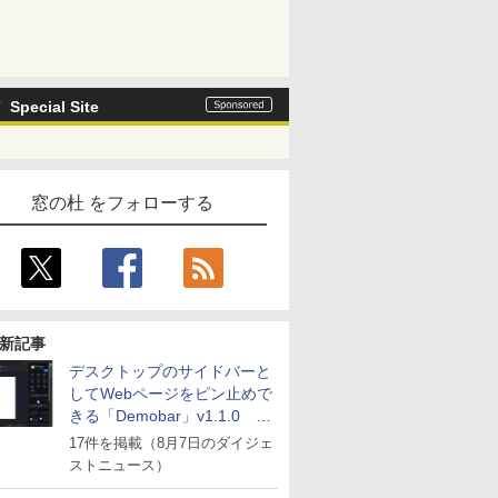
Special Site
窓の杜 をフォローする
新記事
デスクトップのサイドバーと
してWebページをピン止めで
きる「Demobar」v1.1.0 ほ
か
17件を掲載（8月7日のダイジェ
ストニュース）