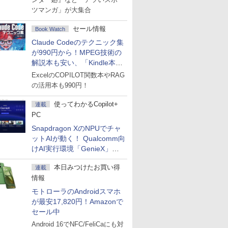
ツマンガ」が大集合
セール情報
Book Watch
Claude Codeのテクニック集
が990円から！MPEG技術の
解説本も安い、「Kindle本サ
マーセール」第2弾開始！
ExcelのCOPILOT関数本やRAG
の活用本も990円！
使ってわかるCopilot+
連載
PC
Snapdragon XのNPUでチャ
ットAIが動く！ Qualcomm向
けAI実行環境「GenieX」を
試してみた
本日みつけたお買い得
連載
情報
モトローラのAndroidスマホ
が最安17,820円！Amazonで
セール中
Android 16でNFC/FeliCaにも対