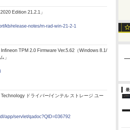
2020 Edition 21.2.1」
t/kb/release-notes/rn-rad-win-21-2-1
nfineon TPM 2.0 Firmware Ver.5.62（Windows 8.1/
ラム」
8
最
torage Technology ドライバー/インテル ストレージ ユー
aq/dl/app/servlet/qadoc?QID=036792