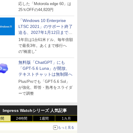
応した「Motorola edge 60」は
25％OFFの44,820円
「Windows 10 Enterprise
LTSC 2021」のサポート終了
迫る、2027年1月12日まで
～ESUは9月1日から販売
1年目は1台61米ドル、毎年倍額
で最長3年。あくまで移行へ
の“橋渡し”
無料版「ChatGPT」にも
「GPT-5.6 Luna」が開放、
テキストチャットは無制限へ
Plus/Proでも「GPT-5.6 Sol」
が強化、即答・熟考をスライダ
ーで調整
Impress Watchシリーズ 人気記事
時間
24時間
1週間
1カ月
もっと見る