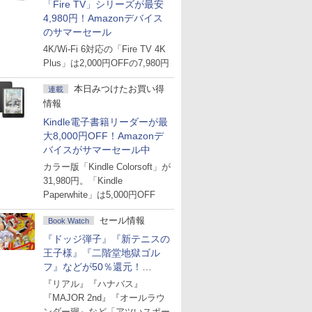
「Fire TV」シリーズが最安
4,980円！Amazonデバイス
のサマーセール
4K/Wi-Fi 6対応の「Fire TV 4K
Plus」は2,000円OFFの7,980円
本日みつけたお買い得
連載
情報
Kindle電子書籍リーダーが最
大8,000円OFF！Amazonデ
バイスがサマーセール中
カラー版「Kindle Colorsoft」が
31,980円。「Kindle
Paperwhite」は5,000円OFF
セール情報
Book Watch
『ドッジ弾子』『新テニスの
王子様』『二階堂地獄ゴル
フ』などが50％還元！
Amazonマンガ週末セール
『リアル』『ハナバス』
『MAJOR 2nd』『オールラウ
ンダー廻』など「アツいスポー