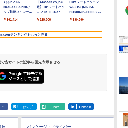
Apple 2026
【Amazon.co.jp限
FMV ノートパソコン
コ
MacBook Air M5チ
定】 HP ノートパソ
WE1-K3 (MS 365
ップ搭載13インチノ
コン 15-fd 15.6イン
Personal/Copilotキー
ートブック：AIと
チ 16GBメモリ
搭載/Win 11/15.6
￥261,414
￥129,800
￥139,880
Apple Intelligence、
512GB SSD インテ
型/Core i5/16GB/SSD
13.6インチLiquid
ル Core 5
512GB/ホワイト)
Retinaディスプレ
FMVWK3E15W_AZ
mazonランキングをもっと見る
イ、16GBユニファイ
ドメモリ、1TB SSD
ストレージ、12MPセ
ンターフレームカメ
ラ、日本語キーボー
ド、Touch ID - シル
 検索で当サイトの記事を優先表示させる
バー
Microsoft Office
ClaudeCode いちば
Kindle Paperwhite
Robloxギフトカード
1冊ですべて身につく
Amazon Kindle
Windows版 |
FM TOWNS ハイパ
New Amazon Kindle
定
Home & Business
んやさしい 教科書:
シグニチャーエディ
- 2,000 Robux 【限
HTML & CSSとWeb
Colorsoft | 16GBス
Minecraft (マインクラ
ー・カタログ: 本体ハ
Scribe Colorsoft | 11
2024(最新 永続版)|オ
非エンジニア 初心者
ション (32GB) 7イン
定バーチャルアイテ
デザイン入門講座
トレージ、防水、7イ
フト): Java & Bedrock
ードウェア・市販ソフ
インチカラーディスプ
ェア
はてブ
note
LinkedIn
持
ンラインコード
素人 でも安心 使い方
チディスプレイ、明
ムを含む】 【オンラ
［第2版］
ンチカラーディスプ
Edition | オンラインコ
トウェアのパーフェク
レイ、64GBストレー
￥39,582
￥99
￥27,980
￥3,200
￥1,292
￥31,980
￥3,600
￥1,600
￥115,980
ン
版|Windows11、
マニュアル AI副業に
るさ自動調整、色調
インゲームコード】
レイ、色調調節ライ
ード版
トリストと最新エミュ
ジ、ノート機能搭載、
イ
10/mac対応|PC2台
もコンテンツ作成に
調節ライト、12週間
ロブロックス | オン
ト、最大8週間持続バ
レータ紹介
明るさ自動調整、色調
もKindle出版にも！
持続バッテリー、広
ラインコード版
ッテリー、広告無
調節ライト、プレミア
1日
パッケージ・ドライバー
な
非エンジニアのため
告なし、メタリック
し、ブラック (2025
ムペン付き、グラファ