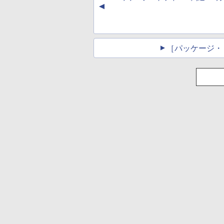
▲
し
［パッケージ・