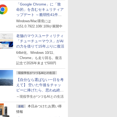
「Google Chrome」に「致
命的」を含むセキュリティア
ップデート ～脆弱性41件に
対処
Windows/Mac環境には
v151.0.7922.108/.109が展開中
老舗のマウスユーティリティ
「チューチューマウス」がAI
の力を借りて15年ぶりに復活
64bit化、Windows 10/11、
「Chrome」も走り回る。復活
記念で2026年末まで500円
現役学生がつづるAIとの生活
【自分なら選ばない一日を考
えて】 空いた午後をチャッ
ピーに捧げたら、思わぬ絶景
に出会った話
～現役学生がつづるAIとの生活
本日みつけたお買い得
連載
情報