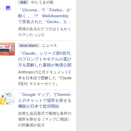
やじうまの杜
連載
「Chrome」で「Firefox」が
動く……!? WebAssembly
で実装された「Gecko」エン
ジン
意味があるかどうかはともかく
ロマンたっぷり
ニュース
Book Watch
「Claude」シリーズ第5世代
のプロンプトやモデルの選び
方を図解した書籍が無償公開
Anthropicの公式ドキュメント2
本を日本語で図解した『Claude
5世代 マスターガイド』
「Google マップ」でGemini
とのチャットで場所を探せる
機能が日本で提供開始
自然な会話形式で複雑な条件の
場所を探せる［マップに相談］
の対象国が拡大