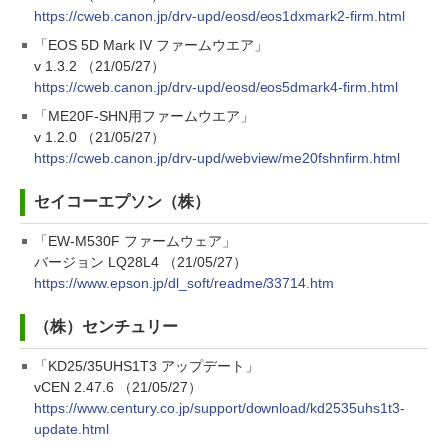
https://cweb.canon.jp/drv-upd/eosd/eos1dxmark2-firm.html
「EOS 5D Mark IV ファームウエア」
v 1.3.2 （21/05/27）
https://cweb.canon.jp/drv-upd/eosd/eos5dmark4-firm.html
「ME20F-SHN用ファームウエア」
v 1.2.0 （21/05/27）
https://cweb.canon.jp/drv-upd/webview/me20fshnfirm.html
セイコーエプソン（株）
「EW-M530F ファームウェア」
バージョン LQ28L4 （21/05/27）
https://www.epson.jp/dl_soft/readme/33714.htm
（株）センチュリー
「KD25/35UHS1T3 アップデート」
vCEN 2.47.6 （21/05/27）
https://www.century.co.jp/support/download/kd2535uhs1t3-
update.html