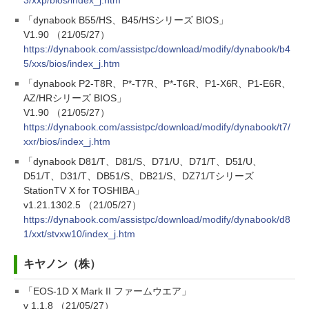
3/xxp/bios/index_j.htm
「dynabook B55/HS、B45/HSシリーズ BIOS」
V1.90 （21/05/27）
https://dynabook.com/assistpc/download/modify/dynabook/b4
5/xxs/bios/index_j.htm
「dynabook P2-T8R、P*-T7R、P*-T6R、P1-X6R、P1-E6R、
AZ/HRシリーズ BIOS」
V1.90 （21/05/27）
https://dynabook.com/assistpc/download/modify/dynabook/t7/
xxr/bios/index_j.htm
「dynabook D81/T、D81/S、D71/U、D71/T、D51/U、
D51/T、D31/T、DB51/S、DB21/S、DZ71/Tシリーズ
StationTV X for TOSHIBA」
v1.21.1302.5 （21/05/27）
https://dynabook.com/assistpc/download/modify/dynabook/d8
1/xxt/stvxw10/index_j.htm
キヤノン（株）
「EOS-1D X Mark II ファームウエア」
v 1.1.8 （21/05/27）