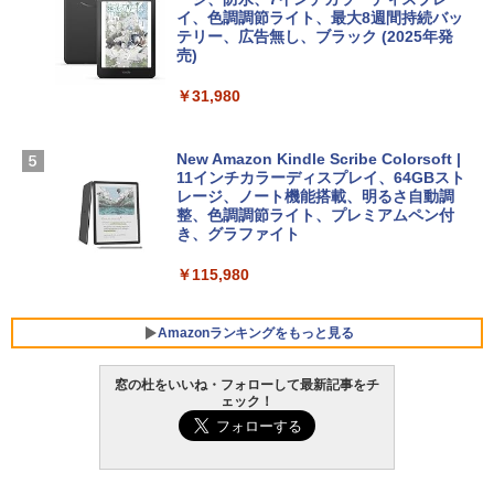
イ、色調調節ライト、最大8週間持続バッ
￥1,600
【Amazon.co.jp限定】 HP ノートパソコ
テリー、広告無し、ブラック (2025年発
ン 15-fd 15.6インチ 16GBメモリ 512GB
売)
FM TOWNS ハイパー・カタログ: 本体ハ
SSD インテル Core 5
ードウェア・市販ソフトウェアのパーフ
Windows版 | Minecraft (マインクラフ
￥31,980
ェクトリストと最新エミュレータ紹介
ト): Java & Bedrock Edition | オンライ
￥129,800
ンコード版
￥1,600
New Amazon Kindle Scribe Colorsoft |
￥3,600
FMV ノートパソコン WE1-K3 (MS 365 P
11インチカラーディスプレイ、64GBスト
ersonal/Copilotキー搭載/Win 11/15.6型/
レージ、ノート機能搭載、明るさ自動調
Core i5/16GB/SSD 512GB/ホワイト) FM
整、色調調節ライト、プレミアムペン付
VWK3E15W_AZ
き、グラファイト
￥139,880
￥115,980
Amazonランキングをもっと見る
窓の杜をいいね・フォローして最新記事をチ
ェック！