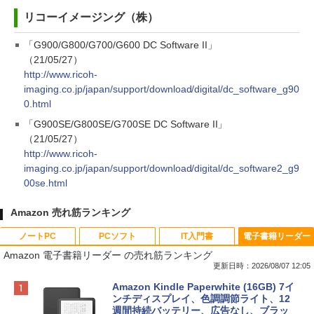
リコーイメージング（株）
「G900/G800/G700/G600 DC Software II」
（21/05/27）
http://www.ricoh-
imaging.co.jp/japan/support/download/digital/dc_software_g90
0.html
「G900SE/G800SE/G700SE DC Software II」
（21/05/27）
http://www.ricoh-
imaging.co.jp/japan/support/download/digital/dc_software2_g9
00se.html
Amazon 売れ筋ランキング
ノートPC
PCソフト
IT入門書
電子書籍リーダー
Amazon 電子書籍リーダー の売れ筋ランキング
更新日時：2026/08/07 12:05
Apple 2026 MacBook Neo A18 Proチッ
Robloxギフトカード - 800 Robux 【限
生成AIパスポート公式テキスト 第４版
Amazon Kindle Paperwhite (16GB) 7イ
プ搭載13インチノートブック：AIとAppl
定バーチャルアイテムを含む】 【オンラ
ンチディスプレイ、色調調節ライト、12
e Intelligence、Liquid Retinaディスプ
インゲームコード】 ロブロックス | オン
週間持続バッテリー、広告なし、ブラッ
￥1,766