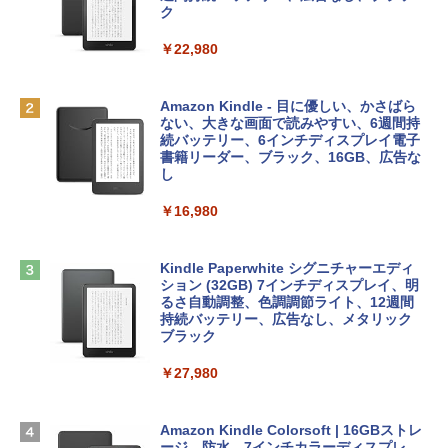
レイ、8GBメモリ、512GB SSD、1080p
ラインコード版
ク
FaceTime HDカメラ、Touch ID - インデ
ィゴ + 3年延長 AppleCare+ for 13インチ
￥1,300
￥22,980
MacBook Neo(A18 Pro)|ダウンロード版
AIイラスト表現辞典: 思い通りの絵を引き
￥162,598
出す プロンプトの言葉 AI画像生成シリー
Microsoft Office Home & Business 202
Amazon Kindle - 目に優しい、かさばら
ズ (はぴーイラストLabo)
4(最新 永続版)|オンラインコード版|Wind
ない、大きな画面で読みやすい、6週間持
ows11、10/mac対応|PC2台
続バッテリー、6インチディスプレイ電子
tomtoc 360°保護 15.6 16インチ パソコ
書籍リーダー、ブラック、16GB、広告な
￥480
ンケース Dell NEC Lavie ASUS HP dyna
し
￥39,582
book Lenovo対応
￥16,980
ClaudeCode いちばんやさしい 教科書:
￥2,952
非エンジニア 初心者 素人 でも安心 使い
Robloxギフトカード - 2,000 Robux 【限
方 マニュアル AI副業にもコンテンツ作成
定バーチャルアイテムを含む】 【オンラ
にもKindle出版にも！ 非エンジニアのた
インゲームコード】 ロブロックス | オン
Kindle Paperwhite シグニチャーエディ
めのAIコーディング入門シリーズ
Apple 2026 MacBook Air M5チップ搭載
ラインコード版
ション (32GB) 7インチディスプレイ、明
13インチノートブック：AIとApple Intell
るさ自動調整、色調調節ライト、12週間
igence、13.6インチLiquid Retinaディ
持続バッテリー、広告なし、メタリック
￥99
￥3,200
スプレイ、24GBユニファイドメモリ、1
ブラック
TB SSDストレージ、12MPセンターフレ
ームカメラ、日本語キーボード、Touch I
￥27,980
1冊ですべて身につくHTML & CSSとWe
Robloxギフトカード - 1000 Robux 【限
D - ミッドナイト
bデザイン入門講座［第2版］
定バーチャルアイテムを含む】 【オンラ
インゲームコード】 ロブロックス |オン
￥298,901
ラインコード版
Amazon Kindle Colorsoft | 16GBストレ
￥2,326
ージ、防水、7インチカラーディスプレ