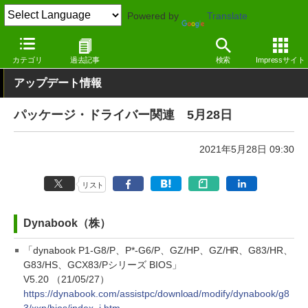
Powered by
Translate
窓の杜
その他の話題
トピック
アップデート
カテゴリ
過去記事
検索
Impressサイト
アップデート情報
パッケージ・ドライバー関連 5月28日
2021年5月28日 09:30
リスト
Dynabook（株）
「dynabook P1-G8/P、P*-G6/P、GZ/HP、GZ/HR、G83/HR、
G83/HS、GCX83/Pシリーズ BIOS」
V5.20 （21/05/27）
https://dynabook.com/assistpc/download/modify/dynabook/g8