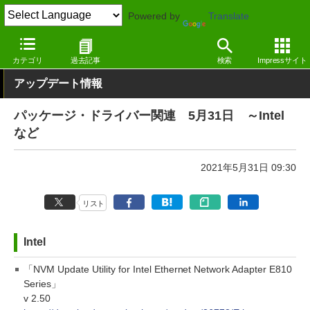
Powered by
Translate
窓の杜
その他の話題
トピック
アップデート
カテゴリ
過去記事
検索
Impressサイト
アップデート情報
パッケージ・ドライバー関連 5月31日 ～Intel
など
2021年5月31日 09:30
リスト
Intel
「NVM Update Utility for Intel Ethernet Network Adapter E810
Series」
v 2.50