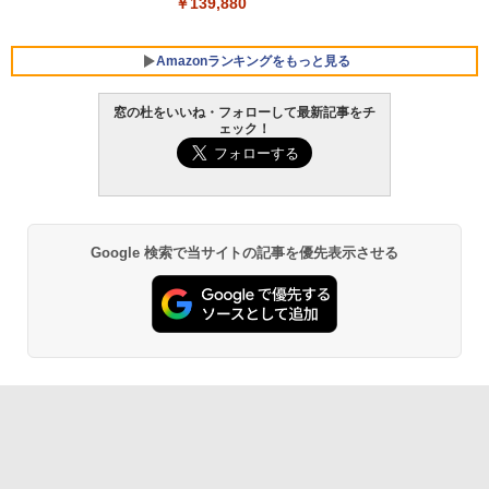
￥139,880
Amazonランキングをもっと見る
窓の杜をいいね・フォローして最新記事をチ
ェック！
Robloxギフトカード - 800 Robux 【限
生成AIパスポート公式テキスト 第４版
Amazon Kindle - 目に優しい、かさばら
定バーチャルアイテムを含む】 【オンラ
ない、大きな画面で読みやすい、6週間持
インゲームコード】 ロブロックス | オン
続バッテリー、6インチディスプレイ電子
￥1,766
ラインコード版
書籍リーダー、マッチャ、16GB、広告な
し
￥1,300
Google 検索で当サイトの記事を優先表示させる
￥16,980
1冊ですべて身につくHTML & CSSとWe
bデザイン入門講座［第2版］
Robloxギフトカード - 1000 Robux 【限
定バーチャルアイテムを含む】 【オンラ
Kindle Paperwhite シグニチャーエディ
インゲームコード】 ロブロックス |オン
ション (32GB) 7インチディスプレイ、明
￥1,292
ラインコード版
るさ自動調整、色調調節ライト、12週間
持続バッテリー、広告なし、メタリック
ブラック
￥1,600
ClaudeCode いちばんやさしい 教科書:
￥27,980
非エンジニア 初心者 素人 でも安心 使い
方 マニュアル AI副業にもコンテンツ作成
Robloxギフトカード - 2,000 Robux 【限
にもKindle出版にも！ 非エンジニアのた
定バーチャルアイテムを含む】 【オンラ