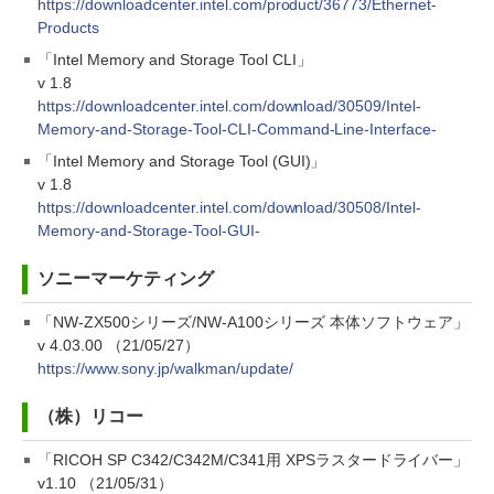
https://downloadcenter.intel.com/product/36773/Ethernet-
Products
「Intel Memory and Storage Tool CLI」
v 1.8
https://downloadcenter.intel.com/download/30509/Intel-
Memory-and-Storage-Tool-CLI-Command-Line-Interface-
「Intel Memory and Storage Tool (GUI)」
v 1.8
https://downloadcenter.intel.com/download/30508/Intel-
Memory-and-Storage-Tool-GUI-
ソニーマーケティング
「NW-ZX500シリーズ/NW-A100シリーズ 本体ソフトウェア」
v 4.03.00 （21/05/27）
https://www.sony.jp/walkman/update/
（株）リコー
「RICOH SP C342/C342M/C341用 XPSラスタードライバー」
v1.10 （21/05/31）