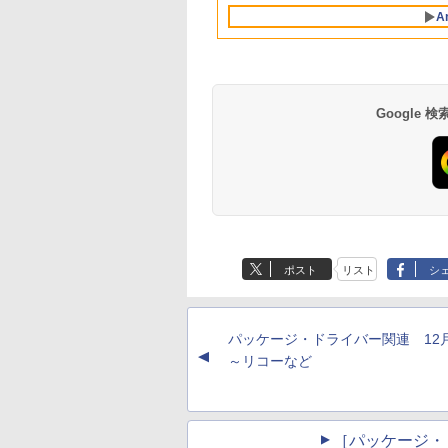
設計、Liquid Retina
インコード版
ンコード版
A
ディスプレイ、8GB
ユニファイドメモ
リ、512GB SSDスト
レージ、1080p
FaceTime HDカメ
ラ、Touch ID - シル
Google
バー
Amazon Kindle
Amazon Kindle - 目
Paperwhite (16GB)
に優しい、かさばら
7インチディスプレ
ない、大きな画面で
ポスト
リスト
シ
イ、色調調節ライ
読みやすい、6週間
￥22,980
￥16,980
ト、12週間持続バッ
続バッテリー、6イ
テリー、広告なし、
チディスプレイ電子
ブラック
書籍リーダー、マッ
パッケージ・ドライバー関連 1
チャ、16GB、広告
▲
し
～リコーなど
［パッケージ・