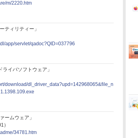
ware/m/2220.htm
ユーティリティー」
aq/dl/app/servlet/qadoc?QID=037796
ドライバソフトウェア」
ort/download/dl_driver_data?upd=142968065&file_n
1.1398.109.exe
PS ファームウェア」
01）
/readme/34781.htm