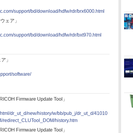
nic.com/support/bd/download/hdfw/rdr/brx6000.html
ームウェア」
nic.com/support/bd/download/hdfw/rdr/bxt970.html
ウェア」
pport/software/
ICOH Firmware Update Tool」
2/html/dr_ut_d/new/history/w/bb/pub_j/dr_ut_d/41010
/redirect_CLUTool_DOM/history.htm
ICOH Firmware Update Tool」