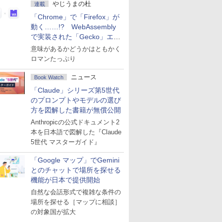
やじうまの杜
連載
「Chrome」で「Firefox」が
動く……!? WebAssembly
で実装された「Gecko」エン
ジン
意味があるかどうかはともかく
ロマンたっぷり
ニュース
Book Watch
「Claude」シリーズ第5世代
のプロンプトやモデルの選び
方を図解した書籍が無償公開
Anthropicの公式ドキュメント2
本を日本語で図解した『Claude
5世代 マスターガイド』
「Google マップ」でGemini
とのチャットで場所を探せる
機能が日本で提供開始
自然な会話形式で複雑な条件の
場所を探せる［マップに相談］
の対象国が拡大