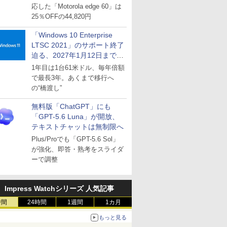
応した「Motorola edge 60」は
25％OFFの44,820円
「Windows 10 Enterprise
LTSC 2021」のサポート終了
迫る、2027年1月12日まで
～ESUは9月1日から販売
1年目は1台61米ドル、毎年倍額
で最長3年。あくまで移行へ
の“橋渡し”
無料版「ChatGPT」にも
「GPT-5.6 Luna」が開放、
テキストチャットは無制限へ
Plus/Proでも「GPT-5.6 Sol」
が強化、即答・熟考をスライダ
ーで調整
Impress Watchシリーズ 人気記事
時間
24時間
1週間
1カ月
もっと見る