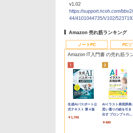
v1.02
https://support.ricoh.com/bbv
44/4101044735/V102/5237193
Amazon 売れ筋ランキング
ノートPC
PC
Amazon IT入門書 の売れ筋
Apple 2026
Robloxギフトカード
生成AIパスポート公
tomtoc 360°保護
Robloxギフトカード
AIイラスト表現辞典:
MacBook Neo A18
- 800 Robux 【限定
式テキスト 第４版
15.6 16インチ パソ
- 1000 Robux 【限
思い通りの絵を引き
Proチップ搭載13イ
バーチャルアイテム
ンケース Dell NEC
バーチャルアイテム
出す プロンプトの言
￥1,766
ンチノートブック：
を含む】 【オンライ
Lavie ASUS HP
を含む】 【オンライ
葉 AI画像生成シリー
￥131,111
￥1,300
￥2,952
￥1,600
￥480
AIとApple
ンゲームコード】 ロ
dynabook Lenovo
ンゲームコード】 ロ
ズ (はぴーイラスト
Intelligenceのために
ブロックス | オンラ
対応
ブロックス |オンラ
Labo)