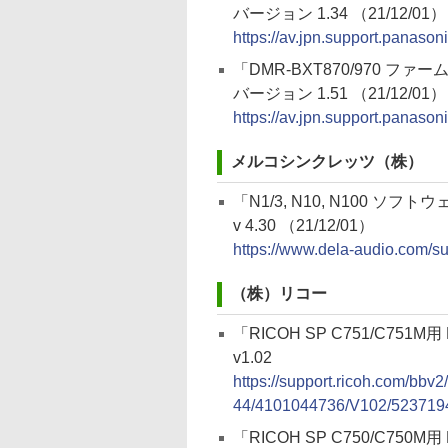
バージョン 1.34 （21/12/01）
https://av.jpn.support.panaso
「DMR-BXT870/970 ファ
バージョン 1.51 （21/12/01）
https://av.jpn.support.panaso
メルコシンクレッツ（株）
「N1/3, N10, N100 ソフト
v 4.30 （21/12/01）
https://www.dela-audio.com/su
（株）リコー
「RICOH SP C751/C751M用 R
v1.02
https://support.ricoh.com/bbv
44/4101044736/V102/5237194
「RICOH SP C750/C750M用 R