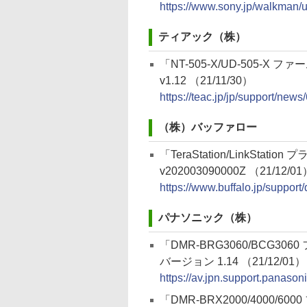
https://www.sony.jp/walkman/
ティアック（株）
「NT-505-X/UD-505-X 
v1.12 （21/11/30）
https://teac.jp/jp/support/news
（株）バッファロー
「TeraStation/LinkStatio
v202003090000Z （21/12/0
https://www.buffalo.jp/suppor
パナソニック（株）
「DMR-BRG3060/BCG30
バージョン 1.14 （21/12/01）
https://av.jpn.support.panaso
「DMR-BRX2000/4000/6