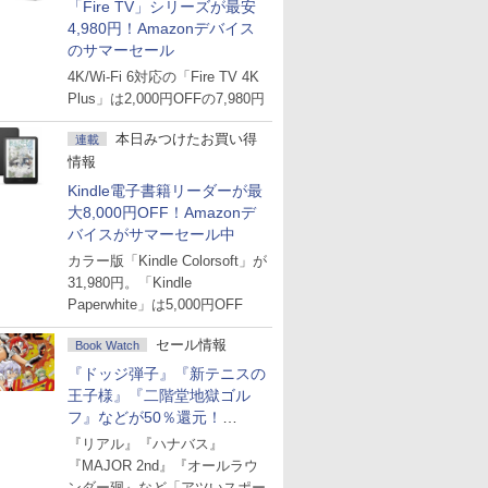
「Fire TV」シリーズが最安
4,980円！Amazonデバイス
のサマーセール
4K/Wi-Fi 6対応の「Fire TV 4K
Plus」は2,000円OFFの7,980円
本日みつけたお買い得
連載
情報
Kindle電子書籍リーダーが最
大8,000円OFF！Amazonデ
バイスがサマーセール中
カラー版「Kindle Colorsoft」が
31,980円。「Kindle
Paperwhite」は5,000円OFF
セール情報
Book Watch
『ドッジ弾子』『新テニスの
王子様』『二階堂地獄ゴル
フ』などが50％還元！
Amazonマンガ週末セール
『リアル』『ハナバス』
『MAJOR 2nd』『オールラウ
ンダー廻』など「アツいスポー