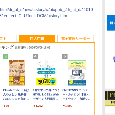
2/html/dr_ut_d/new/history/w/bb/pub_j/dr_ut_d/41010
/redirect_CLUTool_DOM/history.htm
ソフト
IT入門書
電子書籍リーダー
ランキング
更新日時：2026/08/08 18:05
Apple 2026
Microsoft Office
ClaudeCode いちば
【Amazon.co.jp限
Robloxギフトカード
1冊ですべて身につく
FMV ノートパソコン
Windows版 |
FM TOWNS ハイパ
コ
定
MacBook Air M5チ
Home & Business
んやさしい 教科書:
定】 HP ノートパソ
- 2,000 Robux 【限
HTML & CSSとWeb
WE1-K3 (MS 365
Minecraft (マインクラ
ー・カタログ: 本体ハ
ップ搭載13インチノ
2024(最新 永続版)|オ
非エンジニア 初心者
コン 15-fd 15.6イン
定バーチャルアイテ
デザイン入門講座
Personal/Copilotキー
フト): Java & Bedrock
ードウェア・市販ソフ
1
ートブック：AIと
ンラインコード
素人 でも安心 使い方
チ 16GBメモリ
ムを含む】 【オンラ
［第2版］
搭載/Win 11/15.6
Edition | オンラインコ
トウェアのパーフェク
￥278,800
￥39,582
￥99
￥129,800
￥3,200
￥1,292
￥139,880
￥3,600
￥1,600
Apple Intelligence、
版|Windows11、
マニュアル AI副業に
512GB SSD インテ
インゲームコード】
型/Core i5/16GB/SSD
ード版
トリストと最新エミュ
イ
13.6インチLiquid
10/mac対応|PC2台
もコンテンツ作成に
ル Core 5
ロブロックス | オン
512GB/ホワイト)
レータ紹介