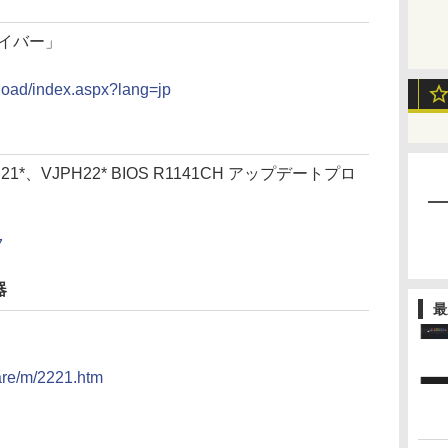
ドライバー」
nload/index.aspx?lang=jp
H21*、VJPH22* BIOS R1141CH アップデートプロ
7
器
最
ware/m/2221.htm