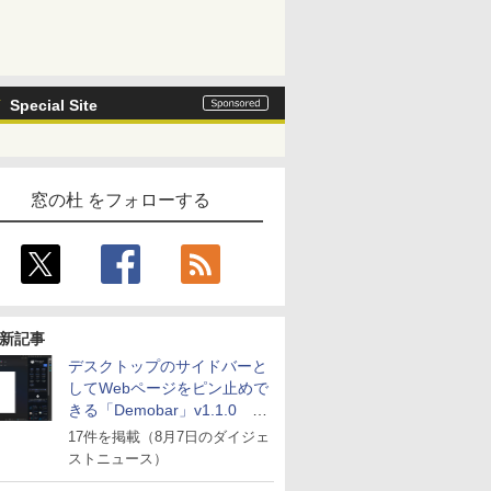
Special Site
窓の杜 をフォローする
新記事
デスクトップのサイドバーと
してWebページをピン止めで
きる「Demobar」v1.1.0 ほ
か
17件を掲載（8月7日のダイジェ
ストニュース）