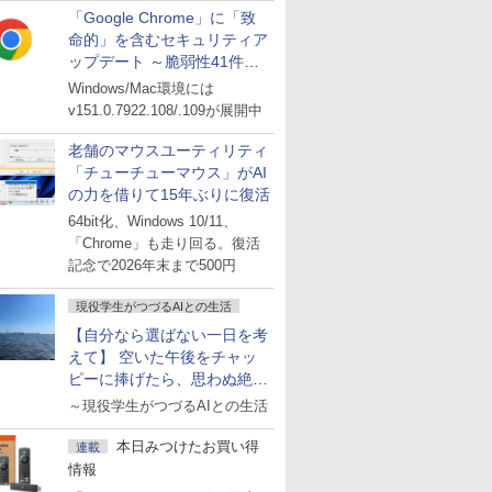
「Google Chrome」に「致
命的」を含むセキュリティア
ップデート ～脆弱性41件に
対処
Windows/Mac環境には
v151.0.7922.108/.109が展開中
老舗のマウスユーティリティ
「チューチューマウス」がAI
の力を借りて15年ぶりに復活
64bit化、Windows 10/11、
「Chrome」も走り回る。復活
記念で2026年末まで500円
現役学生がつづるAIとの生活
【自分なら選ばない一日を考
えて】 空いた午後をチャッ
ピーに捧げたら、思わぬ絶景
に出会った話
～現役学生がつづるAIとの生活
本日みつけたお買い得
連載
情報