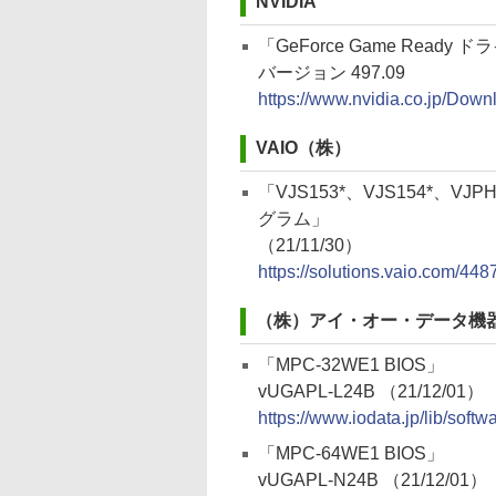
NVIDIA
「GeForce Game Ready 
バージョン 497.09
https://www.nvidia.co.jp/Dow
VAIO（株）
「VJS153*、VJS154*、VJP
グラム」
（21/11/30）
https://solutions.vaio.com/448
（株）アイ・オー・データ機
「MPC-32WE1 BIOS」
vUGAPL-L24B （21/12/01）
https://www.iodata.jp/lib/soft
「MPC-64WE1 BIOS」
vUGAPL-N24B （21/12/01）