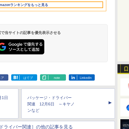
Retinaディスプレ
もKindle出版にも！
ラインコード版
FMVWK3E15W_AZ
mazonランキングをもっと見る
イ、16GBユニファイ
非エンジニアのため
ドメモリ、1TB SSD
のAIコーディング入
ストレージ、12MPセ
門シリーズ
ンターフレームカメ
ラ、日本語キーボー
ド、Touch ID - ミッ
 検索で当サイトの記事を優先表示させる
ドナイト
Kindle Paperwhite
Amazon Kindle
New Amazon Kindle
シグニチャーエディ
Colorsoft | 16GBス
Scribe Colorsoft | 11
ション (32GB) 7イン
トレージ、防水、7イ
インチカラーディスプ
ェア
はてブ
note
LinkedIn
持
チディスプレイ、明
ンチカラーディスプ
レイ、64GBストレー
￥27,980
￥31,980
￥115,980
ン
るさ自動調整、色調
レイ、色調調節ライ
ジ、ノート機能搭載、
調節ライト、12週間
ト、最大8週間持続バ
明るさ自動調整、色調
持続バッテリー、広
ッテリー、広告無
調節ライト、プレミア
2月1日
パッケージ・ドライバー
な
告なし、メタリック
し、ブラック (2025
ムペン付き、グラファ
▲
ブラック
年発売)
イト
関連 12月6日 ～キヤノ
ンなど
ドライバー関連］の他の記事を見る