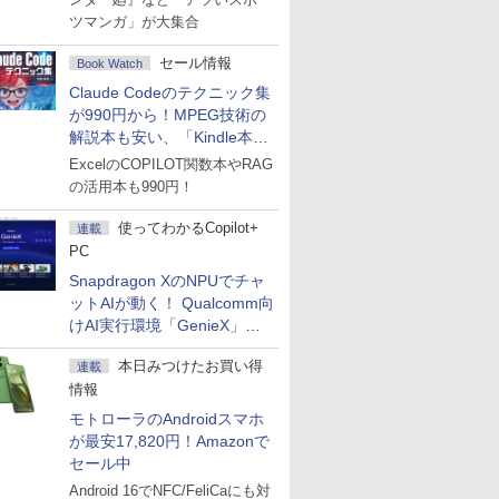
ツマンガ」が大集合
セール情報
Book Watch
Claude Codeのテクニック集
が990円から！MPEG技術の
解説本も安い、「Kindle本サ
マーセール」第2弾開始！
ExcelのCOPILOT関数本やRAG
の活用本も990円！
使ってわかるCopilot+
連載
PC
Snapdragon XのNPUでチャ
ットAIが動く！ Qualcomm向
けAI実行環境「GenieX」を
試してみた
本日みつけたお買い得
連載
情報
モトローラのAndroidスマホ
が最安17,820円！Amazonで
セール中
Android 16でNFC/FeliCaにも対