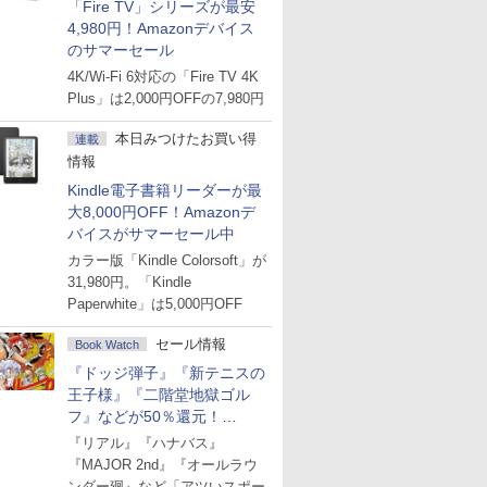
「Fire TV」シリーズが最安
4,980円！Amazonデバイス
のサマーセール
4K/Wi-Fi 6対応の「Fire TV 4K
Plus」は2,000円OFFの7,980円
本日みつけたお買い得
連載
情報
Kindle電子書籍リーダーが最
大8,000円OFF！Amazonデ
バイスがサマーセール中
カラー版「Kindle Colorsoft」が
31,980円。「Kindle
Paperwhite」は5,000円OFF
セール情報
Book Watch
『ドッジ弾子』『新テニスの
王子様』『二階堂地獄ゴル
フ』などが50％還元！
Amazonマンガ週末セール
『リアル』『ハナバス』
『MAJOR 2nd』『オールラウ
ンダー廻』など「アツいスポー