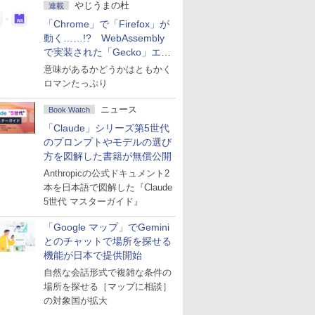
やじうまの杜
連載
「Chrome」で「Firefox」が
動く……!? WebAssembly
で実装された「Gecko」エン
ジン
意味があるかどうかはともかく
ロマンたっぷり
ニュース
Book Watch
「Claude」シリーズ第5世代
のプロンプトやモデルの選び
方を図解した書籍が無償公開
Anthropicの公式ドキュメント2
本を日本語で図解した『Claude
5世代 マスターガイド』
「Google マップ」でGemini
とのチャットで場所を探せる
機能が日本で提供開始
自然な会話形式で複雑な条件の
場所を探せる［マップに相談］
の対象国が拡大