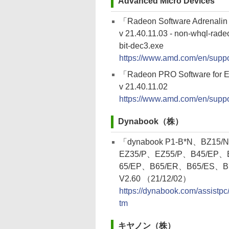
Advanced Micro Devices
「Radeon Software Adrenalin
v 21.40.11.03 - non-whql-rad
bit-dec3.exe
https://www.amd.com/en/suppor
「Radeon PRO Software for E
v 21.40.11.02
https://www.amd.com/en/suppor
Dynabook（株）
「dynabook P1-B*N、BZ15
EZ35/P、EZ55/P、B45/EP、
65/EP、B65/ER、B65/ES、
V2.60 （21/12/02）
https://dynabook.com/assistp
tm
キヤノン（株）