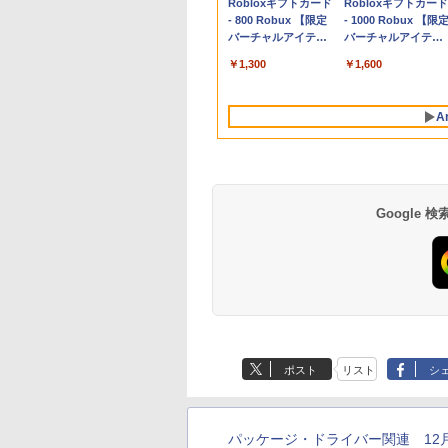
Apple 2026
Robloxギフトカード
tomtoc 360°保護
Robloxギフトカード
MacBook Neo A18
- 800 Robux 【限定
15.6 16インチ パソ
- 1000 Robux 【限
Proチップ搭載13イ
バーチャルアイテム
ンケース Dell NEC
バーチャルアイテム
ンチノートブック：
を含む】 【オンライ
Lavie ASUS HP
を含む】 【オンライ
￥162,598
￥1,300
￥2,952
￥1,600
AIとApple
ンゲームコード】 ロ
dynabook Lenovo
ンゲームコード】 ロ
Intelligence、Liquid
ブロックス | オンラ
対応
ブロックス |オンラ
Retinaディスプレ
インコード版
ンコード版
A
イ、8GBメモリ、
512GB SSD、1080p
FaceTime HDカメ
ラ、Touch ID - イン
ディゴ + 3年延長
AppleCare+ for 13イ
Google
ンチMacBook
Neo(A18 Pro)|ダウン
ロード版
生成AIパスポート公
Amazon Kindle
AIイラスト表現辞典:
Amazon Kindle - 目
式テキスト 第４版
Paperwhite (16GB)
思い通りの絵を引き
に優しい、かさばら
7インチディスプレ
出す プロンプトの言
ない、大きな画面で
￥1,766
ポスト
リスト
シ
イ、色調調節ライ
葉 AI画像生成シリー
読みやすい、6週間
￥22,980
￥480
￥16,980
ト、12週間持続バッ
ズ (はぴーイラスト
続バッテリー、6イ
テリー、広告なし、
Labo)
チディスプレイ電子
ブラック
書籍リーダー、ブラ
パッケージ・ドライバー関連 1
ック、16GB、広告