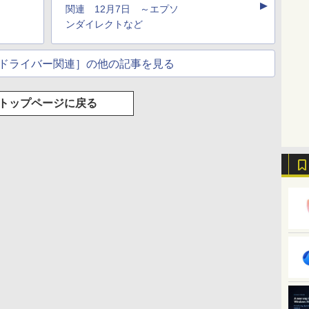
▲
のAIコーディング入
ブラック
年発売)
イト
関連 12月7日 ～エプソ
門シリーズ
ンダイレクトなど
ドライバー関連］の他の記事を見る
トップページに戻る