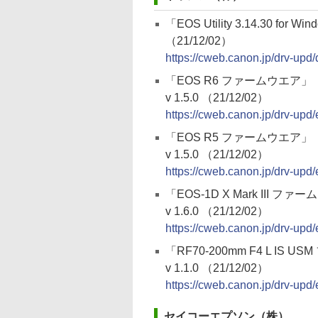
「EOS Utility 3.14.30 for Wi
（21/12/02）
https://cweb.canon.jp/drv-upd
「EOS R6 ファームウエア」
v 1.5.0 （21/12/02）
https://cweb.canon.jp/drv-upd/
「EOS R5 ファームウエア」
v 1.5.0 （21/12/02）
https://cweb.canon.jp/drv-upd/
「EOS-1D X Mark III フ
v 1.6.0 （21/12/02）
https://cweb.canon.jp/drv-upd
「RF70-200mm F4 L IS 
v 1.1.0 （21/12/02）
https://cweb.canon.jp/drv-upd/
セイコーエプソン（株）