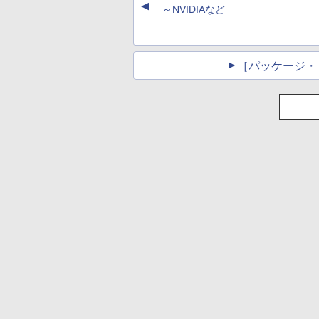
▲
し
～NVIDIAなど
［パッケージ・