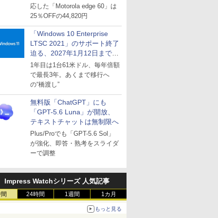
応した「Motorola edge 60」は
25％OFFの44,820円
「Windows 10 Enterprise
LTSC 2021」のサポート終了
迫る、2027年1月12日まで
～ESUは9月1日から販売
1年目は1台61米ドル、毎年倍額
で最長3年。あくまで移行へ
の“橋渡し”
無料版「ChatGPT」にも
「GPT-5.6 Luna」が開放、
テキストチャットは無制限へ
Plus/Proでも「GPT-5.6 Sol」
が強化、即答・熟考をスライダ
ーで調整
Impress Watchシリーズ 人気記事
時間
24時間
1週間
1カ月
もっと見る