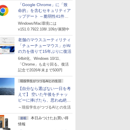
「Google Chrome」に「致
命的」を含むセキュリティア
ップデート ～脆弱性41件に
対処
Windows/Mac環境には
v151.0.7922.108/.109が展開中
老舗のマウスユーティリティ
「チューチューマウス」がAI
の力を借りて15年ぶりに復活
64bit化、Windows 10/11、
「Chrome」も走り回る。復活
記念で2026年末まで500円
現役学生がつづるAIとの生活
【自分なら選ばない一日を考
えて】 空いた午後をチャッ
ピーに捧げたら、思わぬ絶景
に出会った話
～現役学生がつづるAIとの生活
本日みつけたお買い得
連載
情報