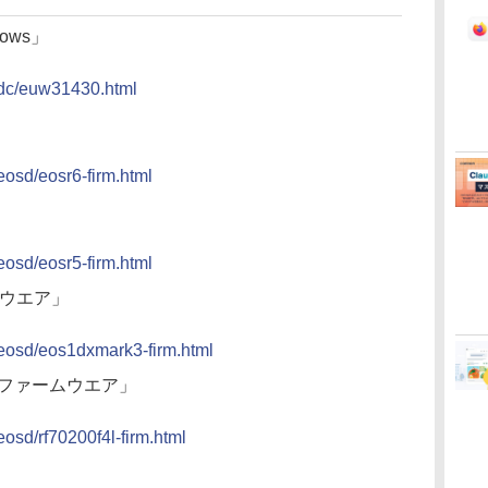
ndows」
/dc/euw31430.html
eosd/eosr6-firm.html
eosd/eosr5-firm.html
ァームウエア」
/eosd/eos1dxmark3-firm.html
USM ファームウエア」
eosd/rf70200f4l-firm.html