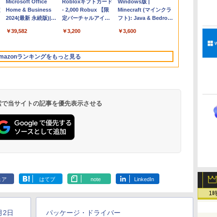
Apple 2026
Microsoft Office
【Amazon.co.jp限
Robloxギフトカード
FMV ノートパソコン
Windows版 |
コ
定
MacBook Air M5チ
Home & Business
定】 HP ノートパソ
- 2,000 Robux 【限
WE1-K3 (MS 365
Minecraft (マインクラ
ップ搭載13インチノ
2024(最新 永続版)|オ
コン 15-fd 15.6イン
定バーチャルアイテ
Personal/Copilotキー
フト): Java & Bedrock
ートブック：AIと
ンラインコード
チ 16GBメモリ
ムを含む】 【オンラ
搭載/Win 11/15.6
Edition | オンラインコ
￥261,414
￥39,582
￥129,800
￥3,200
￥139,880
￥3,600
Apple Intelligence、
版|Windows11、
512GB SSD インテ
インゲームコード】
型/Core i5/16GB/SSD
ード版
イ
13.6インチLiquid
10/mac対応|PC2台
ル Core 5
ロブロックス | オン
512GB/ホワイト)
Retinaディスプレ
ラインコード版
FMVWK3E15W_AZ
mazonランキングをもっと見る
イ、16GBユニファイ
ドメモリ、1TB SSD
ストレージ、12MPセ
ンターフレームカメ
ラ、日本語キーボー
ド、Touch ID - シル
 検索で当サイトの記事を優先表示させる
バー
ClaudeCode いちば
Kindle Paperwhite
1冊ですべて身につく
Amazon Kindle
FM TOWNS ハイパ
New Amazon Kindle
んやさしい 教科書:
シグニチャーエディ
HTML & CSSとWeb
Colorsoft | 16GBス
ー・カタログ: 本体ハ
Scribe Colorsoft | 11
非エンジニア 初心者
ション (32GB) 7イン
デザイン入門講座
トレージ、防水、7イ
ードウェア・市販ソフ
インチカラーディスプ
ェア
はてブ
note
LinkedIn
持
素人 でも安心 使い方
チディスプレイ、明
［第2版］
ンチカラーディスプ
トウェアのパーフェク
レイ、64GBストレー
￥99
￥27,980
￥1,292
￥31,980
￥1,600
￥115,980
ン
マニュアル AI副業に
るさ自動調整、色調
レイ、色調調節ライ
トリストと最新エミュ
ジ、ノート機能搭載、
1
もコンテンツ作成に
調節ライト、12週間
ト、最大8週間持続バ
レータ紹介
明るさ自動調整、色調
もKindle出版にも！
持続バッテリー、広
ッテリー、広告無
調節ライト、プレミア
2月2日
パッケージ・ドライバー
な
非エンジニアのため
告なし、メタリック
し、ブラック (2025
ムペン付き、グラファ