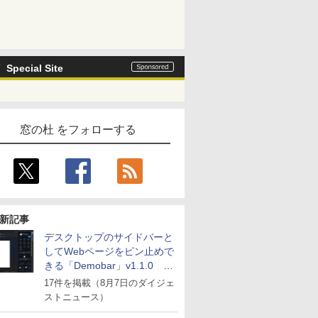
Special Site
窓の杜 をフォローする
新記事
デスクトップのサイドバーと
してWebページをピン止めで
きる「Demobar」v1.1.0 ほ
か
17件を掲載（8月7日のダイジェ
ストニュース）