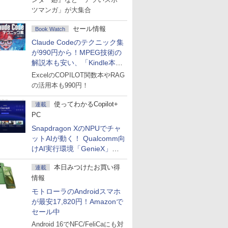
ツマンガ」が大集合
セール情報
Book Watch
Claude Codeのテクニック集
が990円から！MPEG技術の
解説本も安い、「Kindle本サ
マーセール」第2弾開始！
ExcelのCOPILOT関数本やRAG
の活用本も990円！
使ってわかるCopilot+
連載
PC
Snapdragon XのNPUでチャ
ットAIが動く！ Qualcomm向
けAI実行環境「GenieX」を
試してみた
本日みつけたお買い得
連載
情報
モトローラのAndroidスマホ
が最安17,820円！Amazonで
セール中
Android 16でNFC/FeliCaにも対