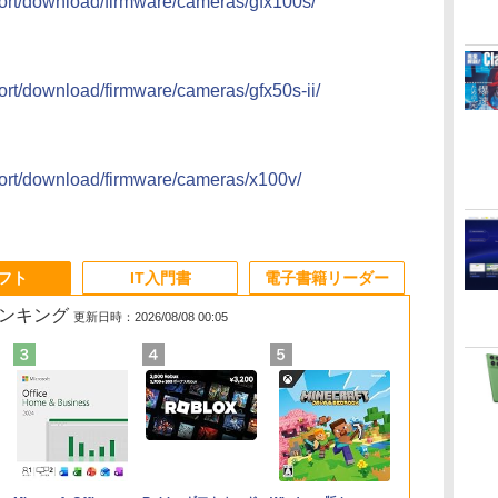
upport/download/firmware/cameras/gfx100s/
」
pport/download/firmware/cameras/gfx50s-ii/
upport/download/firmware/cameras/x100v/
ソフト
IT入門書
電子書籍リーダー
ランキング
更新日時：2026/08/08 00:05