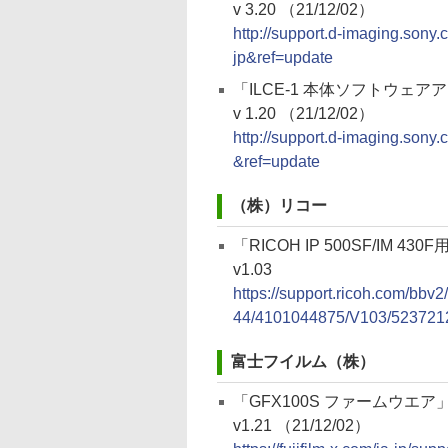
v 3.20 （21/12/02）
http://support.d-imaging.son
jp&ref=update
「ILCE-1 本体ソフトウェ
v 1.20 （21/12/02）
http://support.d-imaging.son
&ref=update
（株）リコー
「RICOH IP 500SF/IM 430F用
v1.03
https://support.ricoh.com/bbv
44/4101044875/V103/5237212
富士フイルム（株）
「GFX100S ファームウエア
v1.21 （21/12/02）