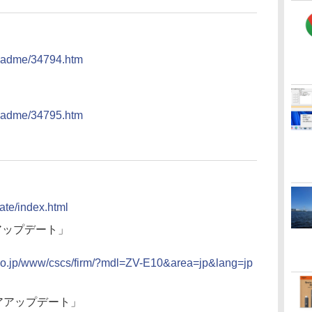
）
/readme/34794.htm
）
/readme/34795.htm
ate/index.html
アアップデート」
y.co.jp/www/cscs/firm/?mdl=ZV-E10&area=jp&lang=jp
ェアアップデート」