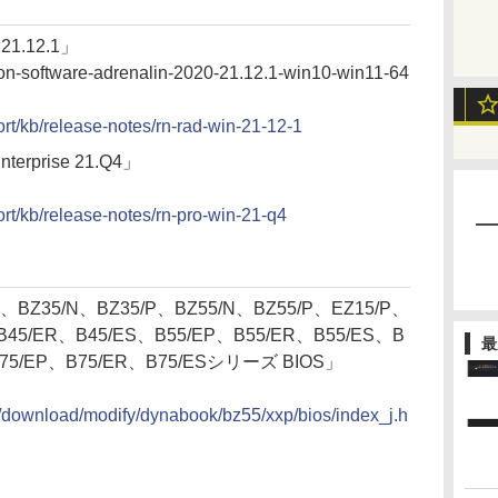
 21.12.1」
eon-software-adrenalin-2020-21.12.1-win10-win11-64
t/kb/release-notes/rn-rad-win-21-12-1
nterprise 21.Q4」
t/kb/release-notes/rn-pro-win-21-q4
/N、BZ35/N、BZ35/P、BZ55/N、BZ55/P、EZ15/P、
B45/ER、B45/ES、B55/EP、B55/ER、B55/ES、B
最
B75/EP、B75/ER、B75/ESシリーズ BIOS」
c/download/modify/dynabook/bz55/xxp/bios/index_j.h