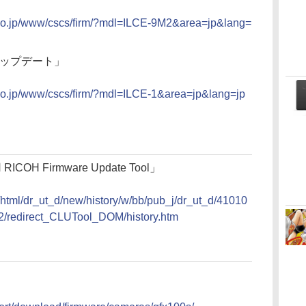
y.co.jp/www/cscs/firm/?mdl=ILCE-9M2&area=jp&lang=
アアップデート」
y.co.jp/www/cscs/firm/?mdl=ILCE-1&area=jp&lang=jp
 RICOH Firmware Update Tool」
2/html/dr_ut_d/new/history/w/bb/pub_j/dr_ut_d/41010
/redirect_CLUTool_DOM/history.htm
」