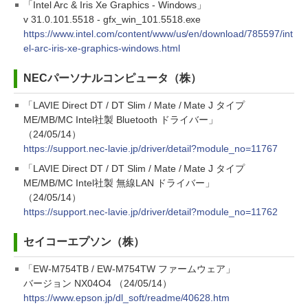
「Intel Arc & Iris Xe Graphics - Windows」
v 31.0.101.5518 - gfx_win_101.5518.exe
https://www.intel.com/content/www/us/en/download/785597/int
el-arc-iris-xe-graphics-windows.html
NECパーソナルコンピュータ（株）
「LAVIE Direct DT / DT Slim / Mate / Mate J タイプ
ME/MB/MC Intel社製 Bluetooth ドライバー」
（24/05/14）
https://support.nec-lavie.jp/driver/detail?module_no=11767
「LAVIE Direct DT / DT Slim / Mate / Mate J タイプ
ME/MB/MC Intel社製 無線LAN ドライバー」
（24/05/14）
https://support.nec-lavie.jp/driver/detail?module_no=11762
セイコーエプソン（株）
「EW-M754TB / EW-M754TW ファームウェア」
バージョン NX04O4 （24/05/14）
https://www.epson.jp/dl_soft/readme/40628.htm