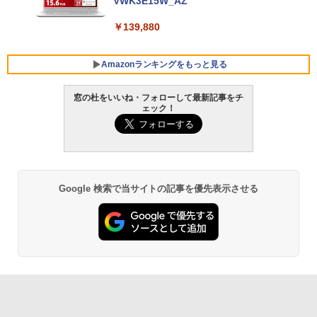
VWK3E15W_AZ
￥139,880
Amazonランキングをもっと見る
窓の杜をいいね・フォローして最新記事をチ
ェック！
Robloxギフトカード - 800 Robux 【限
生成AIパスポート公式テキスト 第４版
Amazon Kindle Paperwhite (16GB) 7イ
定バーチャルアイテムを含む】 【オンラ
ンチディスプレイ、色調調節ライト、12
インゲームコード】 ロブロックス | オン
週間持続バッテリー、広告なし、ブラッ
￥1,766
ラインコード版
ク
￥1,300
￥22,980
Google 検索で当サイトの記事を優先表示させる
AIイラスト表現辞典: 思い通りの絵を引き
出す プロンプトの言葉 AI画像生成シリー
Robloxギフトカード - 1000 Robux 【限
Amazon Kindle - 目に優しい、かさばら
ズ (はぴーイラストLabo)
定バーチャルアイテムを含む】 【オンラ
ない、大きな画面で読みやすい、6週間持
インゲームコード】 ロブロックス |オン
続バッテリー、6インチディスプレイ電子
ラインコード版
書籍リーダー、ブラック、16GB、広告な
￥480
し
￥1,600
￥16,980
ClaudeCode いちばんやさしい 教科書:
非エンジニア 初心者 素人 でも安心 使い