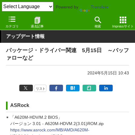
Powered by
Translate
窓の杜
その他の話題
トピック
アップデート
カテゴリ
過去記事
検索
Impressサイト
アップデート情報
パッケージ・ドライバー関連 5月15日 ～バッフ
ァローなど
2024年5月15日 10:43
リスト
ASRock
「A620M-HDV/M.2 BIOS」
バージョン 3.01 - A620M-HDVM.2(3.01)ROM.zip
https://www.asrock.com/MB/AMD/A620M-