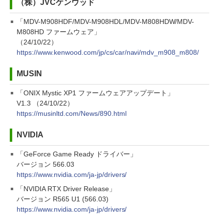
（株）JVCケンウッド
「MDV-M908HDF/MDV-M908HDL/MDV-M808HDW/MDV-
M808HD ファームウェア」
（24/10/22）
https://www.kenwood.com/jp/cs/car/navi/mdv_m908_m808/
MUSIN
「ONIX Mystic XP1 ファームウェアアップデート」
V1.3 （24/10/22）
https://musinltd.com/News/890.html
NVIDIA
「GeForce Game Ready ドライバー」
バージョン 566.03
https://www.nvidia.com/ja-jp/drivers/
「NVIDIA RTX Driver Release」
バージョン R565 U1 (566.03)
https://www.nvidia.com/ja-jp/drivers/