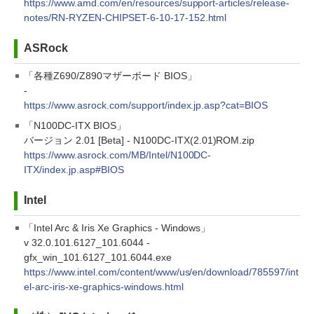
https://www.amd.com/en/resources/support-articles/release-
notes/RN-RYZEN-CHIPSET-6-10-17-152.html
ASRock
「各種Z690/Z890マザーボード BIOS」
-
https://www.asrock.com/support/index.jp.asp?cat=BIOS
「N100DC-ITX BIOS」
バージョン 2.01 [Beta] - N100DC-ITX(2.01)ROM.zip
https://www.asrock.com/MB/Intel/N100DC-
ITX/index.jp.asp#BIOS
Intel
「Intel Arc & Iris Xe Graphics - Windows」
v 32.0.101.6127_101.6044 -
gfx_win_101.6127_101.6044.exe
https://www.intel.com/content/www/us/en/download/785597/int
el-arc-iris-xe-graphics-windows.html