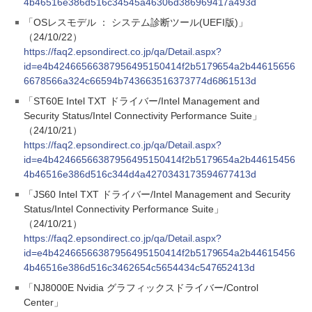
4b46516e386d516c34545a46306d386969417a493d
「OSレスモデル ： システム診断ツール(UEFI版)」
（24/10/22）
https://faq2.epsondirect.co.jp/qa/Detail.aspx?
id=e4b42466566387956495150414f2b5179654a2b44615656
6678566a324c66594b743663516373774d6861513d
「ST60E Intel TXT ドライバー/Intel Management and
Security Status/Intel Connectivity Performance Suite」
（24/10/21）
https://faq2.epsondirect.co.jp/qa/Detail.aspx?
id=e4b42466566387956495150414f2b5179654a2b44615456
4b46516e386d516c344d4a4270343173594677413d
「JS60 Intel TXT ドライバー/Intel Management and Security
Status/Intel Connectivity Performance Suite」
（24/10/21）
https://faq2.epsondirect.co.jp/qa/Detail.aspx?
id=e4b42466566387956495150414f2b5179654a2b44615456
4b46516e386d516c3462654c5654434c547652413d
「NJ8000E Nvidia グラフィックスドライバー/Control
Center」