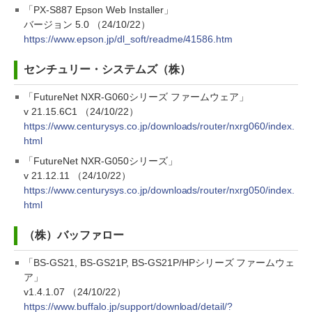
「PX-S887 Epson Web Installer」
バージョン 5.0 （24/10/22）
https://www.epson.jp/dl_soft/readme/41586.htm
センチュリー・システムズ（株）
「FutureNet NXR-G060シリーズ ファームウェア」
v 21.15.6C1 （24/10/22）
https://www.centurysys.co.jp/downloads/router/nxrg060/index.
html
「FutureNet NXR-G050シリーズ」
v 21.12.11 （24/10/22）
https://www.centurysys.co.jp/downloads/router/nxrg050/index.
html
（株）バッファロー
「BS-GS21, BS-GS21P, BS-GS21P/HPシリーズ ファームウェ
ア」
v1.4.1.07 （24/10/22）
https://www.buffalo.jp/support/download/detail/?