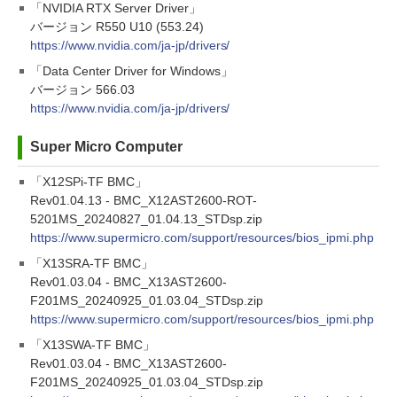
「NVIDIA RTX Server Driver」
バージョン R550 U10 (553.24)
https://www.nvidia.com/ja-jp/drivers/
「Data Center Driver for Windows」
バージョン 566.03
https://www.nvidia.com/ja-jp/drivers/
Super Micro Computer
「X12SPi-TF BMC」
Rev01.04.13 - BMC_X12AST2600-ROT-
5201MS_20240827_01.04.13_STDsp.zip
https://www.supermicro.com/support/resources/bios_ipmi.php
「X13SRA-TF BMC」
Rev01.03.04 - BMC_X13AST2600-
F201MS_20240925_01.03.04_STDsp.zip
https://www.supermicro.com/support/resources/bios_ipmi.php
「X13SWA-TF BMC」
Rev01.03.04 - BMC_X13AST2600-
F201MS_20240925_01.03.04_STDsp.zip