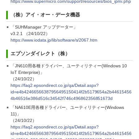
https://www.supermicro.com/support/resources/bios_ipmi.php
（株）アイ・オー・データ機器
「SUHManager アップデーター」
v3.2.1 （24/10/22）
https://www.iodata.jp/lib/software/s/2067.htm
エプソンダイレクト（株）
「JN610用各種ドライバー、ユーティリティー(Windows 10
IoT Enterprise)」
（24/10/22）
https://faq2.epsondirect.co.jp/qa/Detail.aspx?
id=e4b42466566387956495150414f2b5179654a2b44615456
4b46516e386d516c34542f746c496862356851673d
「NA610E用各種ドライバー、ユーティリティー(Windows
11)」
（24/10/22）
https://faq2.epsondirect.co.jp/qa/Detail.aspx?
id=e4b42466566387956495150414f2b5179654a2b44615456