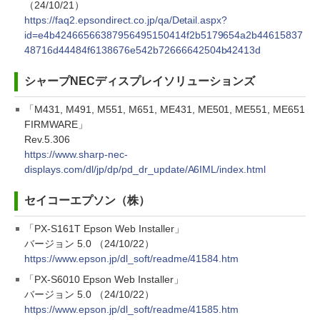
（24/10/21）
https://faq2.epsondirect.co.jp/qa/Detail.aspx?
id=e4b42466566387956495150414f2b5179654a2b44615837
48716d44484f6138676e542b72666642504b42413d
シャープNECディスプレイソリューションズ
「M431, M491, M551, M651, ME431, ME501, ME551, ME651
FIRMWARE」
Rev.5.306
https://www.sharp-nec-
displays.com/dl/jp/dp/pd_dr_update/A6IML/index.html
セイコーエプソン（株）
「PX-S161T Epson Web Installer」
バージョン 5.0 （24/10/22）
https://www.epson.jp/dl_soft/readme/41584.htm
「PX-S6010 Epson Web Installer」
バージョン 5.0 （24/10/22）
https://www.epson.jp/dl_soft/readme/41585.htm