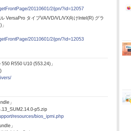
st/getFrontPage/20110601/2/jpn/?id=12057
VersaPro タイプVA/VD/VL/VX向けIntel(R) グラ
)」
st/getFrontPage/20110601/2/jpn/?id=12053
 550 R550 U10 (553.24)」
)
ivers/
ndle」
.13_SUM2.14.0-p5.zip
upport/resources/bios_ipmi.php
undle」