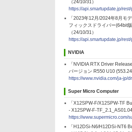
（24/10/31）
https://api.smartupdate.jp/re
「2023年12月/2024年8月モデル 
フィックスドライバー(64bit版
（24/10/31）
https://api.smartupdate.jp/re
NVIDIA
「NVIDIA RTX Driver Release
バージョン R550 U10 (553.24
https://www.nvidia.com/ja-jp/dr
Super Micro Computer
「X12SPW-F/X12SPW-TF Bu
- X12SPW-F-TF_2.1_AS01.04
https://www.supermicro.com/s
「H12DSi-N6/H12DSi-NT6 B