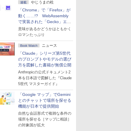
やじうまの杜
連載
「Chrome」で「Firefox」が
動く……!? WebAssembly
で実装された「Gecko」エン
ジン
意味があるかどうかはともかく
ロマンたっぷり
ニュース
Book Watch
「Claude」シリーズ第5世代
のプロンプトやモデルの選び
方を図解した書籍が無償公開
Anthropicの公式ドキュメント2
本を日本語で図解した『Claude
5世代 マスターガイド』
「Google マップ」でGemini
とのチャットで場所を探せる
機能が日本で提供開始
自然な会話形式で複雑な条件の
場所を探せる［マップに相談］
の対象国が拡大