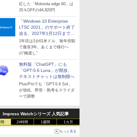
応した「Motorola edge 60」は
25％OFFの44,820円
「Windows 10 Enterprise
LTSC 2021」のサポート終了
迫る、2027年1月12日まで
～ESUは9月1日から販売
1年目は1台61米ドル、毎年倍額
で最長3年。あくまで移行へ
の“橋渡し”
無料版「ChatGPT」にも
「GPT-5.6 Luna」が開放、
テキストチャットは無制限へ
Plus/Proでも「GPT-5.6 Sol」
が強化、即答・熟考をスライダ
ーで調整
Impress Watchシリーズ 人気記事
時間
24時間
1週間
1カ月
もっと見る