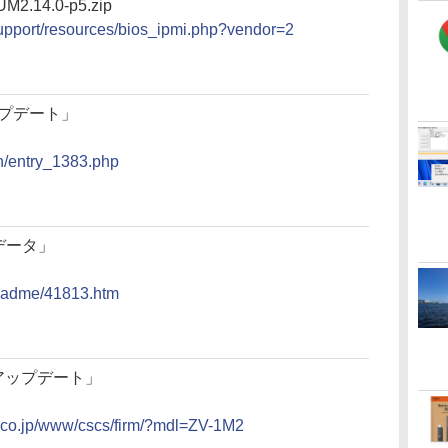
M2.14.0-p5.zip
upport/resources/bios_ipmi.php?vendor=2
ップデート」
ion/entry_1383.php
ップデータ」
/readme/41813.htm
アアップデート」
y.co.jp/www/cscs/firm/?mdl=ZV-1M2