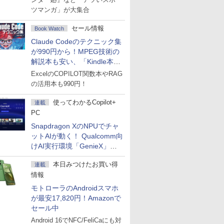
ツマンガ」が大集合
セール情報
Book Watch
Claude Codeのテクニック集
が990円から！MPEG技術の
解説本も安い、「Kindle本サ
マーセール」第2弾開始！
ExcelのCOPILOT関数本やRAG
の活用本も990円！
使ってわかるCopilot+
連載
PC
Snapdragon XのNPUでチャ
ットAIが動く！ Qualcomm向
けAI実行環境「GenieX」を
試してみた
本日みつけたお買い得
連載
情報
モトローラのAndroidスマホ
が最安17,820円！Amazonで
セール中
Android 16でNFC/FeliCaにも対