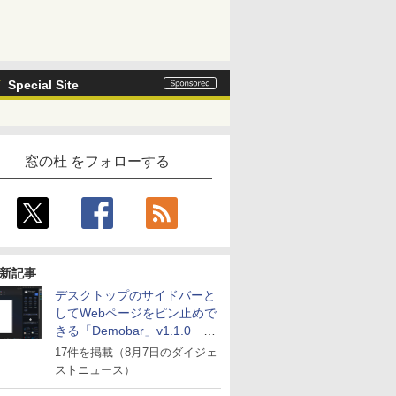
Special Site
窓の杜 をフォローする
新記事
デスクトップのサイドバーと
してWebページをピン止めで
きる「Demobar」v1.1.0 ほ
か
17件を掲載（8月7日のダイジェ
ストニュース）