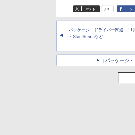
ポスト
リスト
シ
パッケージ・ドライバー関連 1
▲
～SteelSeriesなど
［パッケージ・