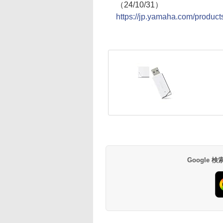
（24/10/31）
https://jp.yamaha.com/produc
Google