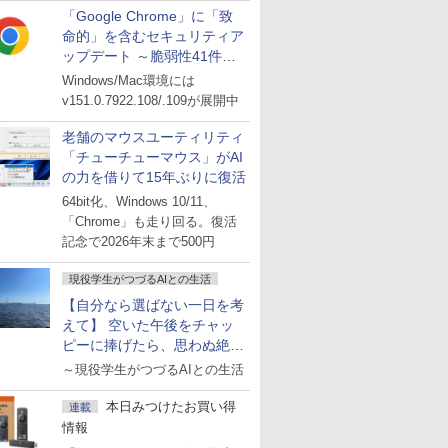
「Google Chrome」に「致
命的」を含むセキュリティア
ップデート ～脆弱性41件に
対処
Windows/Mac環境には
v151.0.7922.108/.109が展開中
老舗のマウスユーティリティ
「チューチューマウス」がAI
の力を借りて15年ぶりに復活
64bit化、Windows 10/11、
「Chrome」も走り回る。復活
記念で2026年末まで500円
現役学生がつづるAIとの生活
【自分なら選ばない一日を考
えて】 空いた午後をチャッ
ピーに捧げたら、思わぬ絶景
に出会った話
～現役学生がつづるAIとの生活
本日みつけたお買い得
連載
情報