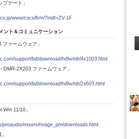
アップデート」
y.co.jp/www/cscs/firm/?mdl=ZV-1F
ンメント＆コミュニケーション
403 ファームウェア」
nic.com/support/bd/download/hdfw/rdr/4x1003.html
03・DMR-2X203 ファームウェア」
nic.com/support/bd/download/hdfw/rdr/2x603.html
or Win 11/10」
ts/proaudio/mixers/rivage_pm/downloads.html
61」