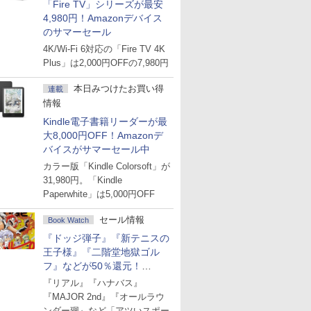
「Fire TV」シリーズが最安
4,980円！Amazonデバイス
のサマーセール
4K/Wi-Fi 6対応の「Fire TV 4K
Plus」は2,000円OFFの7,980円
本日みつけたお買い得
連載
情報
Kindle電子書籍リーダーが最
大8,000円OFF！Amazonデ
バイスがサマーセール中
カラー版「Kindle Colorsoft」が
31,980円。「Kindle
Paperwhite」は5,000円OFF
セール情報
Book Watch
『ドッジ弾子』『新テニスの
王子様』『二階堂地獄ゴル
フ』などが50％還元！
Amazonマンガ週末セール
『リアル』『ハナバス』
『MAJOR 2nd』『オールラウ
ンダー廻』など「アツいスポー