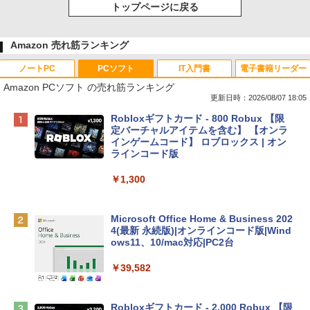
トップページに戻る
Amazon 売れ筋ランキング
ノートPC
PCソフト
IT入門書
電子書籍リーダー
Amazon PCソフト の売れ筋ランキング
更新日時：2026/08/07 18:05
Apple 2026 MacBook Neo A18 Proチッ
Robloxギフトカード - 800 Robux 【限
プ搭載13インチノートブック：AIとAppl
定バーチャルアイテムを含む】 【オンラ
e Intelligence、Liquid Retinaディスプ
インゲームコード】 ロブロックス | オン
レイ、8GBメモリ、512GB SSD、1080p
ラインコード版
FaceTime HDカメラ、Touch ID - インデ
ィゴ + 3年延長 AppleCare+ for 13インチ
￥1,300
MacBook Neo(A18 Pro)|ダウンロード版
￥162,598
Microsoft Office Home & Business 202
4(最新 永続版)|オンラインコード版|Wind
ows11、10/mac対応|PC2台
tomtoc 360°保護 15.6 16インチ パソコ
ンケース Dell NEC Lavie ASUS HP dyna
￥39,582
book Lenovo対応
￥2,952
Robloxギフトカード - 2,000 Robux 【限