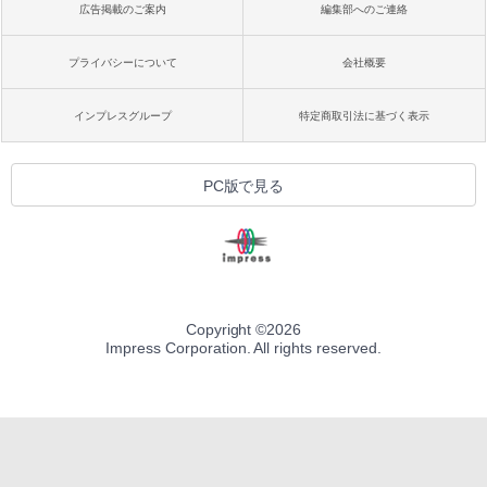
￥27,980
広告掲載のご案内
編集部へのご連絡
1冊ですべて身につくHTML & CSSとWe
bデザイン入門講座［第2版］
プライバシーについて
会社概要
Amazon Kindle Colorsoft | 16GBストレ
￥1,292
ージ、防水、7インチカラーディスプレ
イ、色調調節ライト、最大8週間持続バッ
インプレスグループ
特定商取引法に基づく表示
テリー、広告無し、ブラック (2025年発
売)
FM TOWNS ハイパー・カタログ: 本体ハ
ードウェア・市販ソフトウェアのパーフ
￥31,980
PC版で見る
ェクトリストと最新エミュレータ紹介
￥1,600
New Amazon Kindle Scribe Colorsoft |
11インチカラーディスプレイ、64GBスト
レージ、ノート機能搭載、明るさ自動調
整、色調調節ライト、プレミアムペン付
き、グラファイト
Copyright ©
2026
Impress Corporation. All rights reserved.
￥115,980