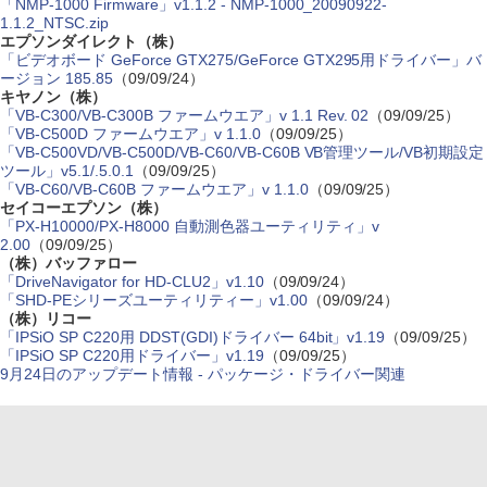
「NMP-1000 Firmware」v1.1.2 - NMP-1000_20090922-
1.1.2_NTSC.zip
エプソンダイレクト（株）
「ビデオボード GeForce GTX275/GeForce GTX295用ドライバー」バ
ージョン 185.85
（09/09/24）
キヤノン（株）
「VB-C300/VB-C300B ファームウエア」v 1.1 Rev. 02
（09/09/25）
「VB-C500D ファームウエア」v 1.1.0
（09/09/25）
「VB-C500VD/VB-C500D/VB-C60/VB-C60B VB管理ツール/VB初期設定
ツール」v5.1/.5.0.1
（09/09/25）
「VB-C60/VB-C60B ファームウエア」v 1.1.0
（09/09/25）
セイコーエプソン（株）
「PX-H10000/PX-H8000 自動測色器ユーティリティ」v
2.00
（09/09/25）
（株）バッファロー
「DriveNavigator for HD-CLU2」v1.10
（09/09/24）
「SHD-PEシリーズユーティリティー」v1.00
（09/09/24）
（株）リコー
「IPSiO SP C220用 DDST(GDI)ドライバー 64bit」v1.19
（09/09/25）
「IPSiO SP C220用ドライバー」v1.19
（09/09/25）
9月24日のアップデート情報 - パッケージ・ドライバー関連