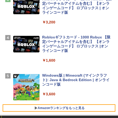
定バーチャルアイテムを含む】 【オンラ
インゲームコード】 ロブロックス | オン
Apple 2026 MacBook Air M5チップ搭載
ラインコード版
13インチノートブック：AIとApple Intell
igence、13.6インチLiquid Retinaディ
￥3,200
スプレイ、16GBユニファイドメモリ、1
TB SSDストレージ、12MPセンターフレ
ームカメラ、日本語キーボード、Touch I
Robloxギフトカード - 1000 Robux 【限
D - シルバー
定バーチャルアイテムを含む】 【オンラ
インゲームコード】 ロブロックス |オン
￥261,414
ラインコード版
￥1,600
【Amazon.co.jp限定】 HP ノートパソコ
ン 15-fd 15.6インチ 16GBメモリ 512GB
SSD インテル Core 5
Windows版 | Minecraft (マインクラフ
ト): Java & Bedrock Edition | オンライ
￥129,800
ンコード版
￥3,600
FMV ノートパソコン WE1-K3 (MS 365 P
ersonal/Copilotキー搭載/Win 11/15.6型/
Core i5/16GB/SSD 512GB/ホワイト) FM
Amazonランキングをもっと見る
VWK3E15W_AZ