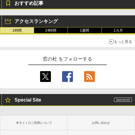
おすすめ記事
￥139,880
生成AIパスポート公式テキスト 第４版
Amazon Kindle Paperwhite (16GB) 7イ
ンチディスプレイ、色調調節ライト、12
アクセスランキング
週間持続バッテリー、広告なし、ブラッ
￥1,766
ク
1時間
24時間
1週間
1カ月
￥22,980
もっと見る
AIイラスト表現辞典: 思い通りの絵を引き
出す プロンプトの言葉 AI画像生成シリー
Amazon Kindle - 目に優しい、かさばら
窓の杜 をフォローする
ズ (はぴーイラストLabo)
ない、大きな画面で読みやすい、6週間持
続バッテリー、6インチディスプレイ電子
書籍リーダー、ブラック、16GB、広告な
￥480
し
￥16,980
ClaudeCode いちばんやさしい 教科書:
非エンジニア 初心者 素人 でも安心 使い
Special Site
方 マニュアル AI副業にもコンテンツ作成
にもKindle出版にも！ 非エンジニアのた
Kindle Paperwhite シグニチャーエディ
めのAIコーディング入門シリーズ
ション (32GB) 7インチディスプレイ、明
るさ自動調整、色調調節ライト、12週間
持続バッテリー、広告なし、メタリック
￥99
本サイトのご利用について
お問い合わせ
ブラック