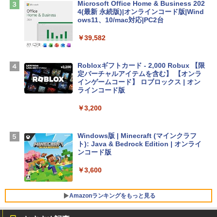
Microsoft Office Home & Business 202
4(最新 永続版)|オンラインコード版|Wind
Apple 2026 MacBook Air M5チップ搭載
ows11、10/mac対応|PC2台
13インチノートブック：AIとApple Intell
igence、13.6インチLiquid Retinaディ
￥39,582
スプレイ、16GBユニファイドメモリ、1
TB SSDストレージ、12MPセンターフレ
ームカメラ、日本語キーボード、Touch I
Robloxギフトカード - 2,000 Robux 【限
D - シルバー
定バーチャルアイテムを含む】 【オンラ
インゲームコード】 ロブロックス | オン
￥261,414
ラインコード版
￥3,200
【Amazon.co.jp限定】 HP ノートパソコ
ン 15-fd 15.6インチ 16GBメモリ 512GB
SSD インテル Core 5
Windows版 | Minecraft (マインクラフ
ト): Java & Bedrock Edition | オンライ
￥129,800
ンコード版
￥3,600
FMV ノートパソコン WE1-K3 (MS 365 P
ersonal/Copilotキー搭載/Win 11/15.6型/
Core i5/16GB/SSD 512GB/ホワイト) FM
Amazonランキングをもっと見る
VWK3E15W_AZ