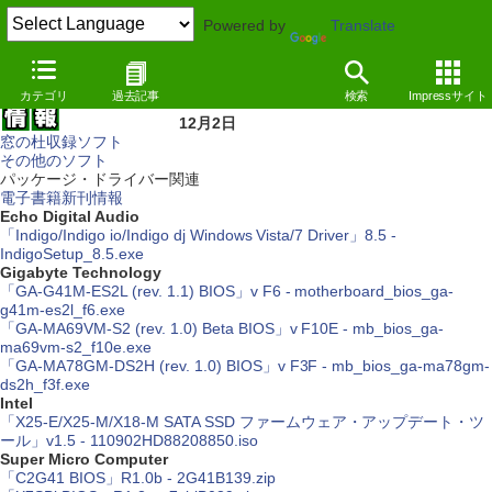
Powered by
Translate
カテゴリ
過去記事
検索
Impressサイト
12月2日
窓の杜収録ソフト
その他のソフト
パッケージ・ドライバー関連
電子書籍新刊情報
Echo Digital Audio
「Indigo/Indigo io/Indigo dj Windows Vista/7 Driver」8.5 -
IndigoSetup_8.5.exe
Gigabyte Technology
「GA-G41M-ES2L (rev. 1.1) BIOS」v F6 - motherboard_bios_ga-
g41m-es2l_f6.exe
「GA-MA69VM-S2 (rev. 1.0) Beta BIOS」v F10E - mb_bios_ga-
ma69vm-s2_f10e.exe
「GA-MA78GM-DS2H (rev. 1.0) BIOS」v F3F - mb_bios_ga-ma78gm-
ds2h_f3f.exe
Intel
「X25-E/X25-M/X18-M SATA SSD ファームウェア・アップデート・ツ
ール」v1.5 - 110902HD88208850.iso
Super Micro Computer
「C2G41 BIOS」R1.0b - 2G41B139.zip