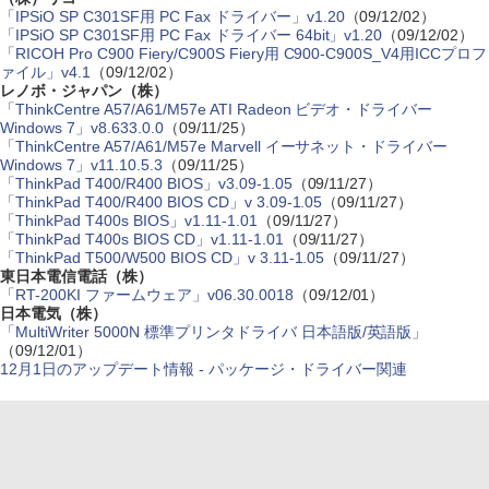
「IPSiO SP C301SF用 PC Fax ドライバー」v1.20
（09/12/02）
「IPSiO SP C301SF用 PC Fax ドライバー 64bit」v1.20
（09/12/02）
「RICOH Pro C900 Fiery/C900S Fiery用 C900-C900S_V4用ICCプロフ
ァイル」v4.1
（09/12/02）
レノボ・ジャパン（株）
「ThinkCentre A57/A61/M57e ATI Radeon ビデオ・ドライバー
Windows 7」v8.633.0.0
（09/11/25）
「ThinkCentre A57/A61/M57e Marvell イーサネット・ドライバー
Windows 7」v11.10.5.3
（09/11/25）
「ThinkPad T400/R400 BIOS」v3.09-1.05
（09/11/27）
「ThinkPad T400/R400 BIOS CD」v 3.09-1.05
（09/11/27）
「ThinkPad T400s BIOS」v1.11-1.01
（09/11/27）
「ThinkPad T400s BIOS CD」v1.11-1.01
（09/11/27）
「ThinkPad T500/W500 BIOS CD」v 3.11-1.05
（09/11/27）
東日本電信電話（株）
「RT-200KI ファームウェア」v06.30.0018
（09/12/01）
日本電気（株）
「MultiWriter 5000N 標準プリンタドライバ 日本語版/英語版」
（09/12/01）
12月1日のアップデート情報 - パッケージ・ドライバー関連