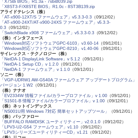
「X7SBi BIOS」R1.3a - 7sbiB039.zip
「X8ST3-F/X8STE BIOS」R1.0c - 8ST3B139.zip
アライドテレシス（株）
「AT-x900-12XT/S ファームウェア」v5.3.3-0.3
（09/12/02）
「AT-x900-24XT/AT-x900-24XS ファームウェア」v5.3.3-
0.3
（09/12/02）
「SwitchBlade x908 ファームウェア」v5.3.3-0.3
（09/12/02）
（株）インタフェース
「Windows対応ソフトウェアGPC-6103」v3.60-14
（09/12/01）
「Windows対応ソフトウェアGPC-8210」v1.40-06
（09/12/01）
サイレックス・テクノロジー（株）
「NetDA-1 DisplayLink Software」v 5.1.2
（09/12/01）
「NetDA-1 Setup CD」v 1.2.0
（09/12/01）
「NetDA-1 ファームウェア」v 1.1.0
（09/12/01）
ソニー（株）
「VGP-UDRW1 AW-G540A ファームウェア アップデートプログラム」
バージョン 1.W2
（09/12/01）
（株）ナナオ
「EV2334W 情報ファイル/カラープロファイル」v 1.00
（09/12/01）
「S1501-B 情報ファイル/カラープロファイル」v 1.00
（09/12/01）
（株）ネットインデックス
「NS001U用 Windows 7対応 簡単セットアップツール」
（09/12/01）
（株）バッファロー
「BUFFALO RAMDISK ユーティリティー」v2.0.1.0
（09/12/02）
「LPV3-U2-G54 ファームウェア」v1.10
（09/12/02）
「LPV3シリーズユーティリティーCD」v1.21
（09/12/02）
（株）リコー