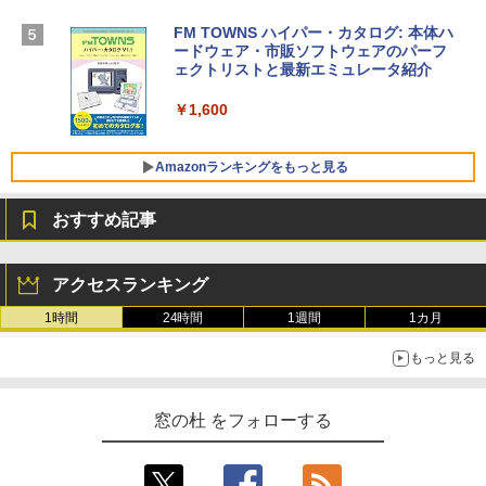
【Amazon.co.jp限定】 HP ノートパソコ
ン 15-fd 15.6インチ 16GBメモリ 512GB
FM TOWNS ハイパー・カタログ: 本体ハ
SSD インテル Core 5
ードウェア・市販ソフトウェアのパーフ
Windows版 | Minecraft (マインクラフ
ェクトリストと最新エミュレータ紹介
ト): Java & Bedrock Edition | オンライ
￥129,800
ンコード版
￥1,600
￥3,600
FMV ノートパソコン WE1-K3 (MS 365 P
ersonal/Copilotキー搭載/Win 11/15.6型/
Amazonランキングをもっと見る
Core i5/16GB/SSD 512GB/ホワイト) FM
VWK3E15W_AZ
おすすめ記事
￥139,880
Amazon Kindle Paperwhite (16GB) 7イ
ンチディスプレイ、色調調節ライト、12
アクセスランキング
週間持続バッテリー、広告なし、ブラッ
ク
1時間
24時間
1週間
1カ月
￥22,980
もっと見る
Amazon Kindle - 目に優しい、かさばら
窓の杜 をフォローする
ない、大きな画面で読みやすい、6週間持
続バッテリー、6インチディスプレイ電子
書籍リーダー、ブラック、16GB、広告な