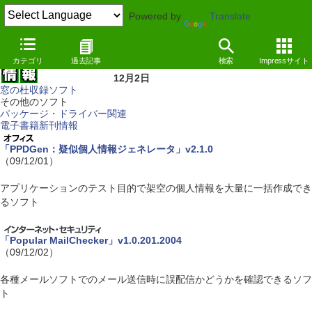
Powered by
Translate
カテゴリ
過去記事
検索
Impressサイト
12月2日
窓の杜収録ソフト
その他のソフト
パッケージ・ドライバー関連
電子書籍新刊情報
「PPDGen：疑似個人情報ジェネレータ」v2.1.0
（09/12/01）
アプリケーションのテスト目的で架空の個人情報を大量に一括作成でき
るソフト
「Popular MailChecker」v1.0.201.2004
（09/12/02）
各種メールソフトでのメール送信時に誤配信かどうかを確認できるソフ
ト