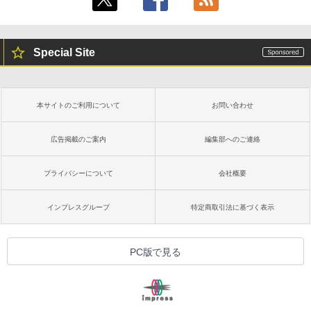
し
￥16,980
Special Site
Kindle Paperwhite シグニチャーエディ
ション (32GB) 7インチディスプレイ、明
るさ自動調整、色調調節ライト、12週間
持続バッテリー、広告なし、メタリック
本サイトのご利用について
お問い合わせ
ブラック
￥27,980
広告掲載のご案内
編集部へのご連絡
プライバシーについて
会社概要
Amazon Kindle Colorsoft | 16GBストレ
ージ、防水、7インチカラーディスプレ
イ、色調調節ライト、最大8週間持続バッ
インプレスグループ
特定商取引法に基づく表示
テリー、広告無し、ブラック (2025年発
売)
￥31,980
PC版で見る
New Amazon Kindle Scribe Colorsoft |
11インチカラーディスプレイ、64GBスト