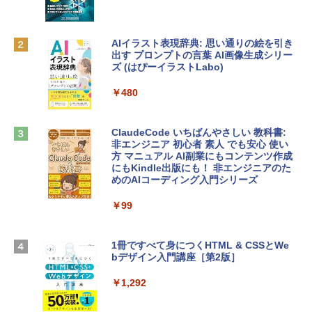
FaceTime HDカメラ、Touch ID - インデ
ィゴ + 3年延長 AppleCare+ for 13インチ
￥1,300
MacBook Neo(A18 Pro)|ダウンロード版
AIイラスト表現辞典: 思い通りの絵を引き
￥162,598
出す プロンプトの言葉 AI画像生成シリー
Robloxギフトカード - 1000 Robux 【限
ズ (はぴーイラストLabo)
定バーチャルアイテムを含む】 【オンラ
インゲームコード】 ロブロックス |オン
tomtoc 360°保護 15.6 16インチ パソコ
ラインコード版
￥480
ンケース Dell NEC Lavie ASUS HP dyna
book Lenovo対応
￥1,600
ClaudeCode いちばんやさしい 教科書:
￥2,952
非エンジニア 初心者 素人 でも安心 使い
方 マニュアル AI副業にもコンテンツ作成
Microsoft Office Home & Business 202
にもKindle出版にも！ 非エンジニアのた
4(最新 永続版)|オンラインコード版|Wind
めのAIコーディング入門シリーズ
Apple 2026 MacBook Air M5チップ搭載
ows11、10/mac対応|PC2台
13インチノートブック：AIとApple Intell
igence、13.6インチLiquid Retinaディ
￥99
￥39,582
スプレイ、16GBユニファイドメモリ、1
TB SSDストレージ、12MPセンターフレ
ームカメラ、日本語キーボード、Touch I
1冊ですべて身につくHTML & CSSとWe
Robloxギフトカード - 2,000 Robux 【限
D - シルバー
bデザイン入門講座［第2版］
定バーチャルアイテムを含む】 【オンラ
インゲームコード】 ロブロックス | オン
￥261,414
ラインコード版
￥1,292
￥3,200