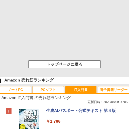
トップページに戻る
Amazon 売れ筋ランキング
ノートPC
PCソフト
IT入門書
電子書籍リーダー
Amazon IT入門書 の売れ筋ランキング
更新日時：2026/08/08 00:05
Apple 2026 MacBook Neo A18 Proチッ
Robloxギフトカード - 800 Robux 【限
生成AIパスポート公式テキスト 第４版
プ搭載13インチノートブック：AIとAppl
定バーチャルアイテムを含む】 【オンラ
e Intelligence、Liquid Retinaディスプ
インゲームコード】 ロブロックス | オン
￥1,766
レイ、8GBメモリ、512GB SSD、1080p
ラインコード版