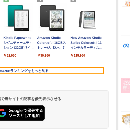
Apple 2026
Microsoft Office
ClaudeCode いちば
Kindle Paperwhite
【Amazon.co.jp限
Robloxギフトカード
FM TOWNS ハイパ
Amazon Kindle
FMV ノートパソコン
Microsoft Office
1冊ですべて身につく
New Amazon Kindle
コ
MacBook Air M5チ
Home & Business
んやさしい 教科書:
シグニチャーエディ
定】 HP ノートパソ
- 1000 Robux 【限定
ー・カタログ: 本体
Colorsoft | 16GBス
WE1-K3 (MS 365
Home 2024(最新 永続
HTML & CSSとWebデ
Scribe Colorsoft | 11
ップ搭載13インチノ
2024(最新 永続版)|オ
非エンジニア 初心者
ション (32GB) 7イン
コン 15-fd 15.6イン
バーチャルアイテム
ハードウェア・市販
トレージ、防水、7イ
Personal/Copilotキー
版)|オンラインコード
ザイン入門講座［第2
インチカラーディスプ
持
ートブック：AIと
ンラインコード
素人 でも安心 使い方
チディスプレイ、明
チ 16GBメモリ
を含む】 【オンライ
ソフトウェアのパー
ンチカラーディスプ
搭載/Win 11/15.6
版|Windows11、
版］
レイ、64GBストレー
￥347,600
￥39,582
￥99
￥32,980
￥129,800
￥1,600
￥1,600
￥39,980
￥120,000
￥37,224
￥2,326
￥115,980
ン
Apple Intelligence、
版|Windows11、
マニュアル AI副業に
るさ自動調整、色調
512GB SSD インテ
ンゲームコード】 ロ
フェクトリストと最
レイ、色調調節ライ
型/Core i5/16GB/SSD
10/mac対応|PC2台
ジ、ノート機能搭載、
13.6インチLiquid
10/mac対応|PC2台
もコンテンツ作成に
調節ライト、12週間
ル Core 5
ブロックス |オンライ
新エミュレータ紹介
ト、最大8週間持続バ
512GB/ホワイト)
明るさ自動調整、色調
Retinaディスプレ
もKindle出版にも！
持続バッテリー、広
ンコード版
ッテリー、広告無
FMVWK3E15W_AZ
調節ライト、プレミア
mazonランキングをもっと見る
な
イ、24GBユニファイ
非エンジニアのため
告なし、メタリック
し、ブラック (2025
ムペン付き、グラファ
ドメモリ、1TB
のAIコーディング入
ジェード
年発売)
イト
SSD、12MPセンター
門シリーズ
フレームカメラ、
Touch ID - ミッドナ
イト + 3年延長
 検索で当サイトの記事を優先表示させる
AppleCare+ for 13イ
ンチMacBook
Air(M5)|ダウンロー
ド版