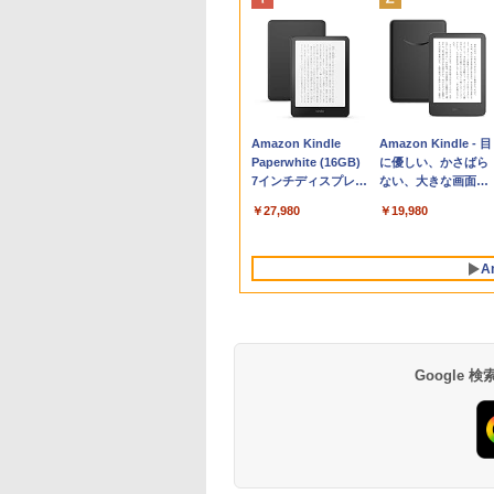
Apple 2026
Robloxギフトカード
生成AIパスポート公
Amazon Kindle
tomtoc 360°保護
Robloxギフトカード
AIイラスト表現辞典:
Amazon Kindle - 目
MacBook Neo A18
- 800 Robux 【限定
式テキスト 第４版
Paperwhite (16GB)
15.6 16インチ パソ
- 2,000 Robux 【限
思い通りの絵を引き
に優しい、かさばら
Proチップ搭載13イ
バーチャルアイテム
7インチディスプレ
ンケース Dell NEC
定バーチャルアイテ
出す プロンプトの言
ない、大きな画面で
￥1,766
ンチノートブック：
を含む】 【オンライ
イ、色調調節ライ
Lavie ASUS HP
ムを含む】 【オンラ
葉 AI画像生成シリー
読みやすい、6週間
￥162,598
￥1,300
￥27,980
￥2,952
￥3,200
￥480
￥19,980
AIとApple
ンゲームコード】 ロ
ト、12週間持続バッ
dynabook Lenovo
インゲームコード】
ズ (はぴーイラスト
続バッテリー、6イ
Intelligence、Liquid
ブロックス | オンラ
テリー、広告なし、
対応
ロブロックス | オン
Labo)
チディスプレイ電子
Retinaディスプレ
インコード版
ブラック
ラインコード版
書籍リーダー、ブラ
A
イ、8GBメモリ、
ック、16GB、広告
512GB SSD、1080p
し
FaceTime HDカメ
ラ、Touch ID - イン
ディゴ + 3年延長
AppleCare+ for 13イ
Google
ンチMacBook
Neo(A18 Pro)|ダウン
ロード版