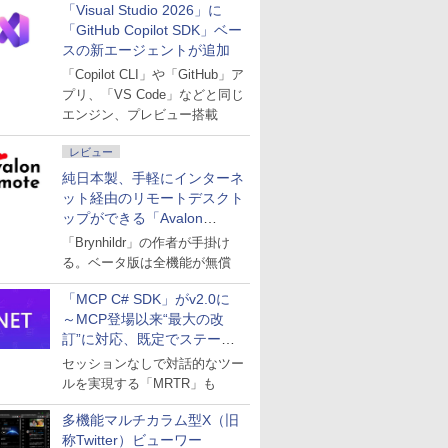
「Visual Studio 2026」に
「GitHub Copilot SDK」ベー
スの新エージェントが追加
「Copilot CLI」や「GitHub」ア
プリ、「VS Code」などと同じ
エンジン、プレビュー搭載
レビュー
純日本製、手軽にインターネ
ット経由のリモートデスクト
ップができる「Avalon
remote」
「Brynhildr」の作者が手掛け
る。ベータ版は全機能が無償
「MCP C# SDK」がv2.0に
～MCP登場以来“最大の改
訂”に対応、既定でステート
レスへ
セッションなしで対話的なツー
ルを実現する「MRTR」も
多機能マルチカラム型X（旧
称Twitter）ビューワー