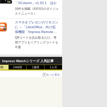
「XColumn」v1.53.1 ほか
18件を掲載（8月5日のダイジェ
ストニュース）
スマホをプレゼンのリモコン
に ～「LibreOffice」向け拡
張機能「Impress Remote」
が公開
QRコードを読み取るだけ、専
用アプリもペアリングコードも
不要
Impress Watchシリーズ 人気記事
時間
24時間
1週間
1カ月
もっと見る