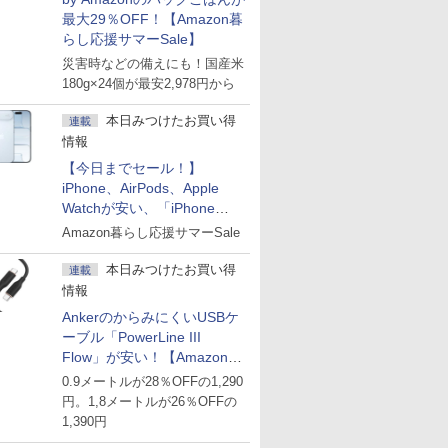
最大29％OFF！【Amazon暮
らし応援サマーSale】
災害時などの備えにも！国産米
180g×24個が最安2,978円から
本日みつけたお買い得
連載
情報
【今日までセール！】
iPhone、AirPods、Apple
Watchが安い、「iPhone
Air」256GB版が139,800円な
Amazon暮らし応援サマーSale
ど
本日みつけたお買い得
連載
情報
AnkerのからみにくいUSBケ
ーブル「PowerLine III
Flow」が安い！【Amazon暮
らし応援サマーSale】
0.9メートルが28％OFFの1,290
円。1,8メートルが26％OFFの
1,390円