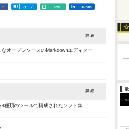
ェア
はてブ
note
LinkedIn
詳 細
オープンソースのMarkdownエディター
最
詳 細
る4種類のツールで構成されたソフト集
ィ