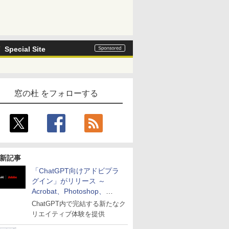
Special Site
窓の杜 をフォローする
新記事
「ChatGPT向けアドビプラ
グイン」がリリース ～
Acrobat、Photoshop、
Premiereなどの機能を1つの
ChatGPT内で完結する新たなク
プラグインに統合
リエイティブ体験を提供