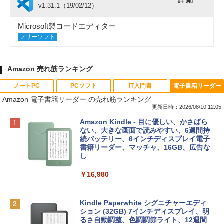
詳 細
v1.31.1（19/02/12）
Microsoft製コードエディター
フリーソフト
Amazon 売れ筋ランキング
ノートPC
PCソフト
IT入門書
電子書籍リーダー
Amazon 電子書籍リーダー の売れ筋ランキング
更新日時：2026/08/10 12:05
Apple 2026 MacBook Neo A18 Proチッ
Robloxギフトカード - 800 Robux 【限
生成AIパスポート公式テキスト 第４版
Amazon Kindle - 目に優しい、かさばら
プ搭載13インチノートブック：AIとAppl
定バーチャルアイテムを含む】 【オンラ
ない、大きな画面で読みやすい、6週間持
e Intelligenceのために設計、Liquid Ret
インゲームコード】 ロブロックス | オン
続バッテリー、6インチディスプレイ電子
￥1,766
inaディスプレイ、8GBユニファイドメモ
ラインコード版
書籍リーダー、マッチャ、16GB、広告な
リ、256GB SSDストレージ、1080p Fac
し
eTime HDカメラ - インディゴ
￥1,300
￥16,980
￥119,800
1冊ですべて身につくHTML & CSSとWe
bデザイン入門講座［第2版］
Robloxギフトカード - 2,000 Robux 【限
定バーチャルアイテムを含む】 【オンラ
Kindle Paperwhite シグニチャーエディ
tomtoc 360°保護 15.6 16インチ パソコ
インゲームコード】 ロブロックス | オン
ション (32GB) 7インチディスプレイ、明
￥1,292
ンケース Dell NEC Lavie ASUS HP dyna
ラインコード版
るさ自動調整、色調調節ライト、12週間