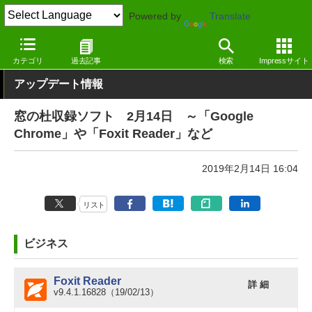
Powered by
Translate
窓の杜
その他の話題
トピック
アップデート
カテゴリ
過去記事
検索
Impressサイト
アップデート情報
窓の杜収録ソフト 2月14日 ～「Google
Chrome」や「Foxit Reader」など
2019年2月14日 16:04
リスト
ビジネス
Foxit Reader
詳 細
v9.4.1.16828（19/02/13）