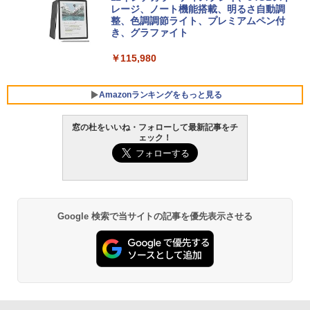
チ AMD Ryzen 7 170 メモリ16GB SSD 5
レージ、ノート機能搭載、明るさ自動調
12GB Microsoft 365 Personal (24か月
整、色調調節ライト、プレミアムペン付
版) 搭載 Windows 11 重量1.7kg Wi-Fi 6
き、グラファイト
E クワイエットブルー M1502NAQ-R716
5BUWS
￥115,980
￥109,800
Amazonランキングをもっと見る
窓の杜をいいね・フォローして最新記事をチ
ェック！
Google 検索で当サイトの記事を優先表示させる