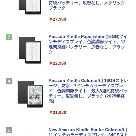
book Lenovo対応
持続バッテリー、広告なし、メタリック
ブラック
￥3,200
￥2,952
ClaudeCode いちばんやさしい 教科書:
￥27,980
非エンジニア 初心者 素人 でも安心 使い
方 マニュアル AI副業にもコンテンツ作成
Robloxギフトカード - 1000 Robux 【限
にもKindle出版にも！ 非エンジニアのた
【Amazon.co.jp限定】 HP ノートパソコ
定バーチャルアイテムを含む】 【オンラ
めのAIコーディング入門シリーズ
ン 15-fd 15.6インチ 16GBメモリ 512GB
インゲームコード】 ロブロックス |オン
Amazon Kindle Paperwhite (16GB) 7イ
SSD インテル Core 5
ラインコード版
ンチディスプレイ、色調調節ライト、12
￥99
週間持続バッテリー、広告なし、ブラッ
ク
￥129,800
￥1,600
￥22,980
AIイラスト表現辞典: 思い通りの絵を引き
出す プロンプトの言葉 AI画像生成シリー
Apple 2026 MacBook Air M5チップ搭載
Microsoft Office Home & Business 202
ズ (はぴーイラストLabo)
13インチノートブック：AIとApple Intell
4(最新 永続版)|オンラインコード版|Wind
igence、13.6インチLiquid Retinaディ
ows11、10/mac対応|PC2台
Amazon Kindle Colorsoft | 16GBストレ
￥480
スプレイ、16GBユニファイドメモリ、1
ージ、防水、7インチカラーディスプレ
TB SSDストレージ、12MPセンターフレ
イ、色調調節ライト、最大8週間持続バッ
￥39,582
ームカメラ、日本語キーボード、Touch I
テリー、広告無し、ブラック (2025年発
D - シルバー
売)
FM TOWNS ハイパー・カタログ: 本体ハ
ードウェア・市販ソフトウェアのパーフ
Robloxギフトカード - 10,000 Robux
￥261,414
￥31,980
ェクトリストと最新エミュレータ紹介
【限定バーチャルアイテムを含む】 【オ
ンラインゲームコード】 ロブロックス |
￥1,600
オンラインコード版
【Amazon.co.jp限定】ASUS ノートパソ
New Amazon Kindle Scribe Colorsoft |
コン Vivobook 15 M1502NAQ 15.6イン
11インチカラーディスプレイ、64GBスト
￥14,500