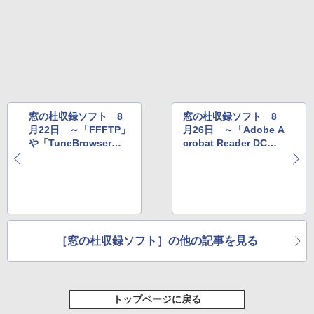
￥1,600
New Amazon Kindle Scribe Colorsoft |
￥3,600
11インチカラーディスプレイ、64GBスト
レージ、ノート機能搭載、明るさ自動調
整、色調調節ライト、プレミアムペン付
き、グラファイト
￥115,980
窓の杜収録ソフト 8
窓の杜収録ソフト 8
月22日 ～「FFFTP」
月26日 ～「Adobe A
や「TuneBrowser」
crobat Reader DC」
など
や「Opera」など
［窓の杜収録ソフト］の他の記事を見る
トップページに戻る