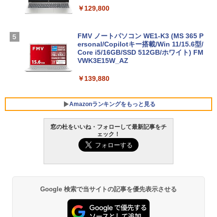
￥129,800
FMV ノートパソコン WE1-K3 (MS 365 P
ersonal/Copilotキー搭載/Win 11/15.6型/
Core i5/16GB/SSD 512GB/ホワイト) FM
VWK3E15W_AZ
￥139,880
Amazonランキングをもっと見る
窓の杜をいいね・フォローして最新記事をチ
ェック！
Robloxギフトカード - 800 Robux 【限
生成AIパスポート公式テキスト 第４版
Amazon Kindle Paperwhite (16GB) 7イ
定バーチャルアイテムを含む】 【オンラ
ンチディスプレイ、色調調節ライト、12
インゲームコード】 ロブロックス | オン
週間持続バッテリー、広告なし、ブラッ
￥1,766
ラインコード版
ク
￥1,300
￥22,980
Google 検索で当サイトの記事を優先表示させる
AIイラスト表現辞典: 思い通りの絵を引き
出す プロンプトの言葉 AI画像生成シリー
Robloxギフトカード - 1000 Robux 【限
Amazon Kindle - 目に優しい、かさばら