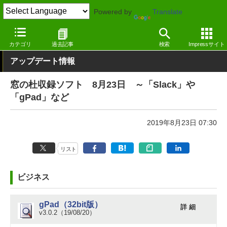
Powered by
Translate
窓の杜
その他の話題
トピック
アップデート
カテゴリ
過去記事
検索
Impressサイト
アップデート情報
窓の杜収録ソフト 8月23日 ～「Slack」や
「gPad」など
2019年8月23日 07:30
リスト
ビジネス
gPad（32bit版）
詳 細
v3.0.2（19/08/20）