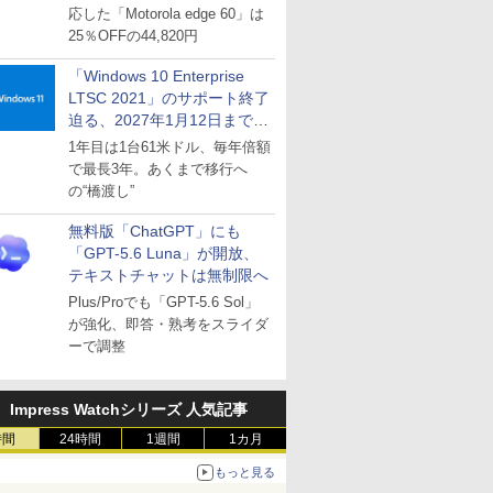
応した「Motorola edge 60」は
25％OFFの44,820円
「Windows 10 Enterprise
LTSC 2021」のサポート終了
迫る、2027年1月12日まで
～ESUは9月1日から販売
1年目は1台61米ドル、毎年倍額
で最長3年。あくまで移行へ
の“橋渡し”
無料版「ChatGPT」にも
「GPT-5.6 Luna」が開放、
テキストチャットは無制限へ
Plus/Proでも「GPT-5.6 Sol」
が強化、即答・熟考をスライダ
ーで調整
Impress Watchシリーズ 人気記事
時間
24時間
1週間
1カ月
もっと見る