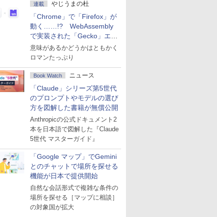
やじうまの杜
連載
「Chrome」で「Firefox」が
動く……!? WebAssembly
で実装された「Gecko」エン
ジン
意味があるかどうかはともかく
ロマンたっぷり
ニュース
Book Watch
「Claude」シリーズ第5世代
のプロンプトやモデルの選び
方を図解した書籍が無償公開
Anthropicの公式ドキュメント2
本を日本語で図解した『Claude
5世代 マスターガイド』
「Google マップ」でGemini
とのチャットで場所を探せる
機能が日本で提供開始
自然な会話形式で複雑な条件の
場所を探せる［マップに相談］
の対象国が拡大