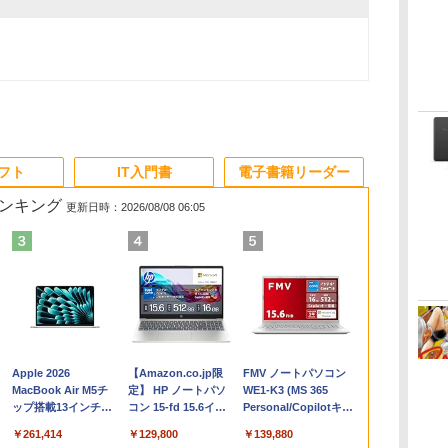
ソフト
IT入門書
電子書籍リーダー
ランキング
更新日時：2026/08/08 06:05
Apple 2026
【Amazon.co.jp限
FMV ノートパソコン
コ
MacBook Air M5チ
定】 HP ノートパソ
WE1-K3 (MS 365
ップ搭載13インチノ
コン 15-fd 15.6イン
Personal/Copilotキー
ートブック：AIと
チ 16GBメモリ
搭載/Win 11/15.6
￥261,414
￥129,800
￥139,880
Apple Intelligence、
512GB SSD インテ
型/Core i5/16GB/SSD