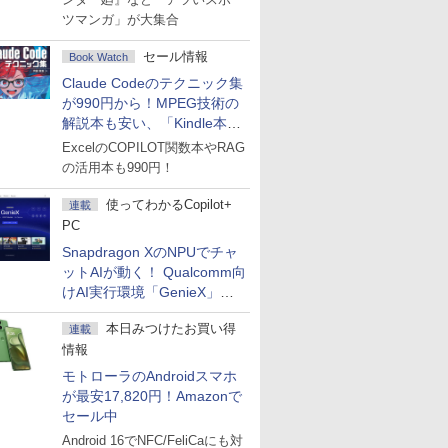
ツマンガ」が大集合
セール情報
Book Watch
Claude Codeのテクニック集
が990円から！MPEG技術の
解説本も安い、「Kindle本サ
マーセール」第2弾開始！
ExcelのCOPILOT関数本やRAG
の活用本も990円！
使ってわかるCopilot+
連載
PC
Snapdragon XのNPUでチャ
ットAIが動く！ Qualcomm向
けAI実行環境「GenieX」を
試してみた
本日みつけたお買い得
連載
情報
モトローラのAndroidスマホ
が最安17,820円！Amazonで
セール中
Android 16でNFC/FeliCaにも対