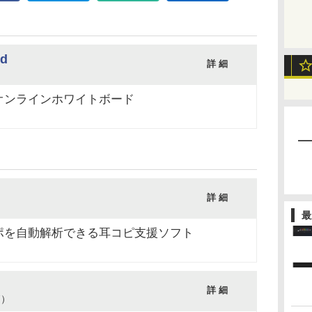
rd
詳 細
オンラインホワイトボード
詳 細
最
ポを自動解析できる耳コピ支援ソフト
詳 細
17）