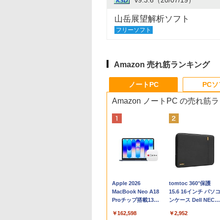
山岳展望解析ソフト
フリーソフト
Amazon 売れ筋ランキング
ノートPC
PC
Amazon ノートPC の売れ筋
Apple 2026
tomtoc 360°保護
MacBook Neo A18
15.6 16インチ パソ
Proチップ搭載13イ
ンケース Dell NEC
ンチノートブック：
Lavie ASUS HP
￥162,598
￥2,952
AIとApple
dynabook Lenovo