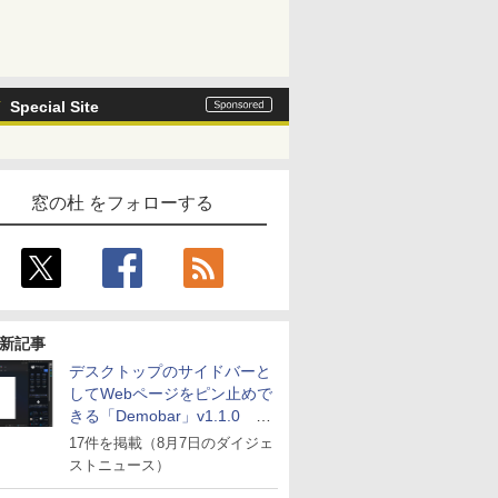
Special Site
窓の杜 をフォローする
新記事
デスクトップのサイドバーと
してWebページをピン止めで
きる「Demobar」v1.1.0 ほ
か
17件を掲載（8月7日のダイジェ
ストニュース）