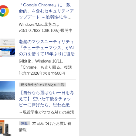
「Google Chrome」に「致
命的」を含むセキュリティア
ップデート ～脆弱性41件に
対処
Windows/Mac環境には
v151.0.7922.108/.109が展開中
老舗のマウスユーティリティ
「チューチューマウス」がAI
の力を借りて15年ぶりに復活
64bit化、Windows 10/11、
「Chrome」も走り回る。復活
記念で2026年末まで500円
現役学生がつづるAIとの生活
【自分なら選ばない一日を考
えて】 空いた午後をチャッ
ピーに捧げたら、思わぬ絶景
に出会った話
～現役学生がつづるAIとの生活
本日みつけたお買い得
連載
情報