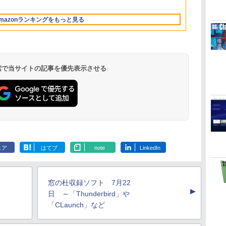
13.6インチLiquid
ル Core 5
512GB/ホワイト)
Retinaディスプレ
FMVWK3E15W_AZ
mazonランキングをもっと見る
イ、16GBユニファイ
ドメモリ、1TB SSD
ストレージ、12MPセ
ンターフレームカメ
ラ、日本語キーボー
ド、Touch ID - シル
 検索で当サイトの記事を優先表示させる
バー
Microsoft Office
ClaudeCode いちば
Kindle Paperwhite
Robloxギフトカード
1冊ですべて身につく
Amazon Kindle
Windows版 |
FM TOWNS ハイパ
New Amazon Kindle
定
Home & Business
んやさしい 教科書:
シグニチャーエディ
- 2,000 Robux 【限
HTML & CSSとWeb
Colorsoft | 16GBス
Minecraft (マインクラ
ー・カタログ: 本体ハ
Scribe Colorsoft | 11
2024(最新 永続版)|オ
非エンジニア 初心者
ション (32GB) 7イン
定バーチャルアイテ
デザイン入門講座
トレージ、防水、7イ
フト): Java & Bedrock
ードウェア・市販ソフ
インチカラーディスプ
ェア
はてブ
note
LinkedIn
持
ンラインコード
素人 でも安心 使い方
チディスプレイ、明
ムを含む】 【オンラ
［第2版］
ンチカラーディスプ
Edition | オンラインコ
トウェアのパーフェク
レイ、64GBストレー
￥39,582
￥99
￥27,980
￥3,200
￥1,292
￥31,980
￥3,600
￥1,600
￥115,980
ン
版|Windows11、
マニュアル AI副業に
るさ自動調整、色調
インゲームコード】
レイ、色調調節ライ
ード版
トリストと最新エミュ
ジ、ノート機能搭載、
イ
10/mac対応|PC2台
もコンテンツ作成に
調節ライト、12週間
ロブロックス | オン
ト、最大8週間持続バ
レータ紹介
明るさ自動調整、色調
もKindle出版にも！
持続バッテリー、広
ラインコード版
ッテリー、広告無
調節ライト、プレミア
窓の杜収録ソフト 7月22
な
非エンジニアのため
告なし、メタリック
し、ブラック (2025
ムペン付き、グラファ
▲
のAIコーディング入
ブラック
年発売)
イト
日 ～「Thunderbird」や
門シリーズ
「CLaunch」など