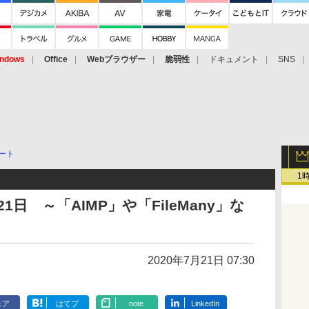
ndows
Office
Webブラウザー
脆弱性
ドキュメント
SNS
ート
1
日 ～「AIMP」や「FileMany」な
2020年7月21日 07:30
ェア
はてブ
note
LinkedIn