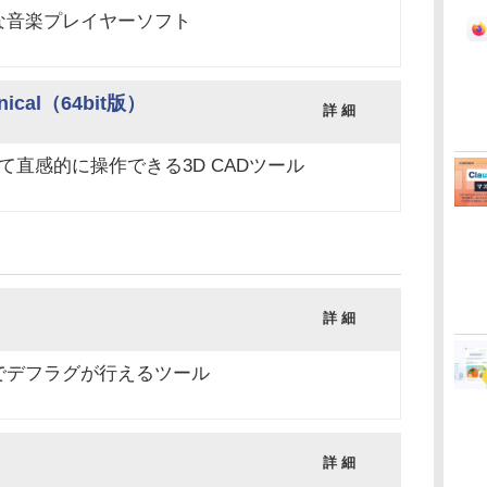
な音楽プレイヤーソフト
anical（64bit版）
詳 細
て直感的に操作できる3D CADツール
詳 細
でデフラグが行えるツール
詳 細