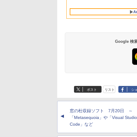
Intelligence、Liquid
対応
Retinaディスプレ
A
イ、8GBメモリ、
512GB SSD、1080p
FaceTime HDカメ
ラ、Touch ID - イン
ディゴ + 3年延長
AppleCare+ for 13イ
Google
ンチMacBook
Neo(A18 Pro)|ダウン
ロード版
Robloxギフトカード
生成AIパスポート公
Amazon Kindle
Robloxギフトカード
AIイラスト表現辞典:
Amazon Kindle - 目
- 800 Robux 【限定
式テキスト 第４版
Paperwhite (16GB)
- 1000 Robux 【限
思い通りの絵を引き
に優しい、かさばら
バーチャルアイテム
7インチディスプレ
バーチャルアイテム
出す プロンプトの言
ない、大きな画面で
￥1,766
ポスト
リスト
シ
を含む】 【オンライ
イ、色調調節ライ
を含む】 【オンライ
葉 AI画像生成シリー
読みやすい、6週間
￥1,300
￥22,980
￥1,600
￥480
￥16,980
ンゲームコード】 ロ
ト、12週間持続バッ
ンゲームコード】 ロ
ズ (はぴーイラスト
続バッテリー、6イ
ブロックス | オンラ
テリー、広告なし、
ブロックス |オンラ
Labo)
チディスプレイ電子
インコード版
ブラック
ンコード版
書籍リーダー、ブラ
窓の杜収録ソフト 7月20日 ～
ック、16GB、広告
▲
し
「Metasequoia」や「Visual Studio
Code」など