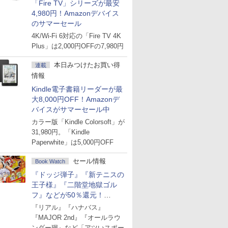
「Fire TV」シリーズが最安
4,980円！Amazonデバイス
のサマーセール
4K/Wi-Fi 6対応の「Fire TV 4K
Plus」は2,000円OFFの7,980円
本日みつけたお買い得
連載
情報
Kindle電子書籍リーダーが最
大8,000円OFF！Amazonデ
バイスがサマーセール中
カラー版「Kindle Colorsoft」が
31,980円。「Kindle
Paperwhite」は5,000円OFF
セール情報
Book Watch
『ドッジ弾子』『新テニスの
王子様』『二階堂地獄ゴル
フ』などが50％還元！
Amazonマンガ週末セール
『リアル』『ハナバス』
『MAJOR 2nd』『オールラウ
ンダー廻』など「アツいスポー