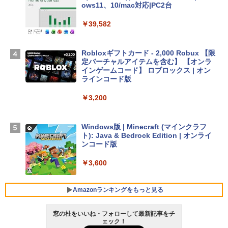
Apple 2026 MacBook Air M5チップ搭載
ows11、10/mac対応|PC2台
13インチノートブック：AIとApple Intell
igence、13.6インチLiquid Retinaディ
￥39,582
スプレイ、16GBユニファイドメモリ、1
TB SSDストレージ、12MPセンターフレ
ームカメラ、日本語キーボード、Touch I
Robloxギフトカード - 2,000 Robux 【限
D - シルバー
定バーチャルアイテムを含む】 【オンラ
インゲームコード】 ロブロックス | オン
￥261,414
ラインコード版
￥3,200
【Amazon.co.jp限定】 HP ノートパソコ
ン 15-fd 15.6インチ 16GBメモリ 512GB
SSD インテル Core 5
Windows版 | Minecraft (マインクラフ
ト): Java & Bedrock Edition | オンライ
￥129,800
ンコード版
￥3,600
FMV ノートパソコン WE1-K3 (MS 365 P
ersonal/Copilotキー搭載/Win 11/15.6型/
Core i5/16GB/SSD 512GB/ホワイト) FM
Amazonランキングをもっと見る
VWK3E15W_AZ
窓の杜をいいね・フォローして最新記事をチ
￥139,880
ェック！