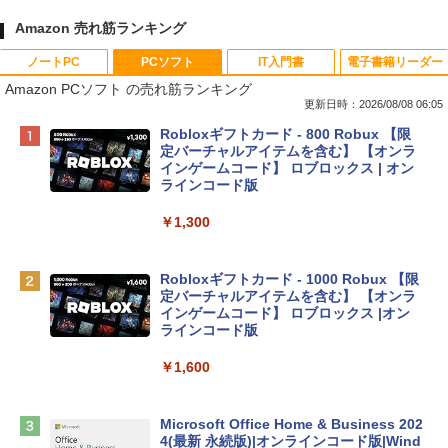
Amazon 売れ筋ランキング
ノートPC
PCソフト
IT入門書
電子書籍リーダー
Amazon PCソフト の売れ筋ランキング
更新日時：2026/08/08 06:05
Apple 2026 MacBook Neo A18 Proチッ
Robloxギフトカード - 800 Robux 【限
プ搭載13インチノートブック：AIとAppl
定バーチャルアイテムを含む】 【オンラ
e Intelligence、Liquid Retinaディスプ
インゲームコード】 ロブロックス | オン
レイ、8GBメモリ、512GB SSD、1080p
ラインコード版
FaceTime HDカメラ、Touch ID - インデ
ィゴ + 3年延長 AppleCare+ for 13インチ
￥1,300
MacBook Neo(A18 Pro)|ダウンロード版
￥162,598
Robloxギフトカード - 1000 Robux 【限
定バーチャルアイテムを含む】 【オンラ
インゲームコード】 ロブロックス |オン
tomtoc 360°保護 15.6 16インチ パソコ
ラインコード版
ンケース Dell NEC Lavie ASUS HP dyna
book Lenovo対応
￥1,600
￥2,952
Microsoft Office Home & Business 202
4(最新 永続版)|オンラインコード版|Wind