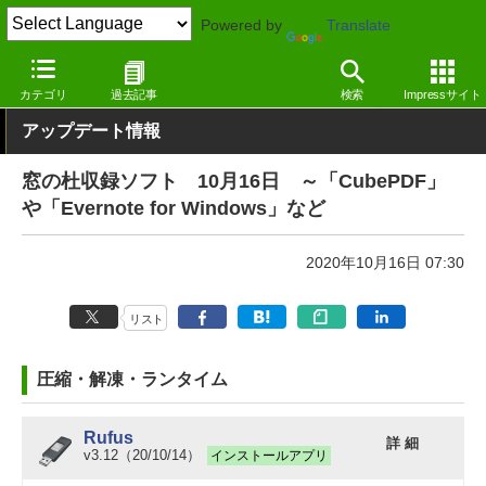
Powered by
Translate
窓の杜
その他の話題
トピック
アップデート
カテゴリ
過去記事
検索
Impressサイト
アップデート情報
窓の杜収録ソフト 10月16日 ～「CubePDF」
や「Evernote for Windows」など
2020年10月16日 07:30
リスト
圧縮・解凍・ランタイム
Rufus
詳 細
v3.12（20/10/14）
インストールアプリ