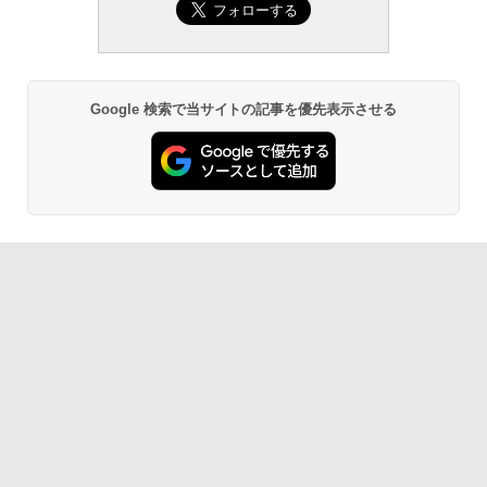
生成AIパスポート公式テキスト 第４版
Amazon Kindle Paperwhite (16GB) 7イ
ンチディスプレイ、色調調節ライト、12
週間持続バッテリー、広告なし、ブラッ
￥1,766
ク
￥22,980
Google 検索で当サイトの記事を優先表示させる
AIイラスト表現辞典: 思い通りの絵を引き
出す プロンプトの言葉 AI画像生成シリー
Amazon Kindle - 目に優しい、かさばら
ズ (はぴーイラストLabo)
ない、大きな画面で読みやすい、6週間持
続バッテリー、6インチディスプレイ電子
書籍リーダー、ブラック、16GB、広告な
￥480
し
￥16,980
ClaudeCode いちばんやさしい 教科書:
非エンジニア 初心者 素人 でも安心 使い
方 マニュアル AI副業にもコンテンツ作成
にもKindle出版にも！ 非エンジニアのた
Kindle Paperwhite シグニチャーエディ
めのAIコーディング入門シリーズ
ション (32GB) 7インチディスプレイ、明
るさ自動調整、色調調節ライト、12週間
持続バッテリー、広告なし、メタリック
￥99
ブラック
￥27,980
1冊ですべて身につくHTML & CSSとWe
bデザイン入門講座［第2版］