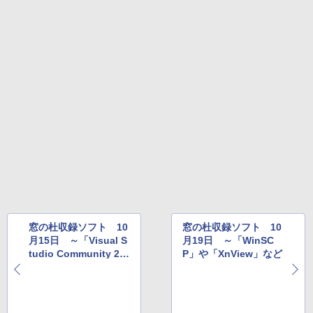
Amazon Kindle Colorsoft | 16GBストレ
￥1,292
ージ、防水、7インチカラーディスプレ
イ、色調調節ライト、最大8週間持続バッ
テリー、広告無し、ブラック (2025年発
売)
FM TOWNS ハイパー・カタログ: 本体ハ
ードウェア・市販ソフトウェアのパーフ
￥31,980
ェクトリストと最新エミュレータ紹介
￥1,600
New Amazon Kindle Scribe Colorsoft |
11インチカラーディスプレイ、64GBスト
レージ、ノート機能搭載、明るさ自動調
整、色調調節ライト、プレミアムペン付
き、グラファイト
￥115,980
窓の杜収録ソフト 10
窓の杜収録ソフト 10
月15日 ～「Visual S
月19日 ～「WinSC
tudio Community 20
P」や「XnView」など
19」や「Acronis True
Image 2021」など