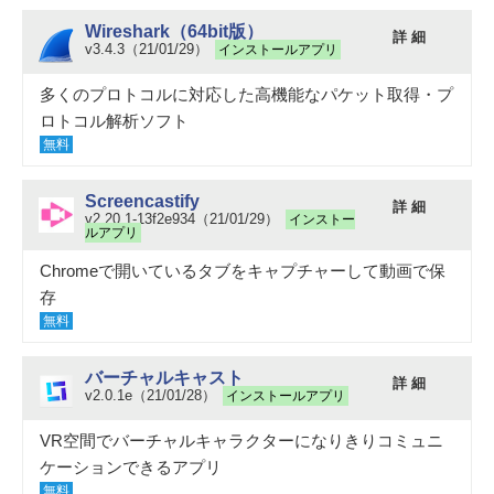
Wireshark（64bit版）
詳 細
v3.4.3（21/01/29）
インストールアプリ
多くのプロトコルに対応した高機能なパケット取得・プ
ロトコル解析ソフト
無料
Screencastify
詳 細
v2.20.1-13f2e934（21/01/29）
インストー
ルアプリ
Chromeで開いているタブをキャプチャーして動画で保
存
無料
バーチャルキャスト
詳 細
v2.0.1e（21/01/28）
インストールアプリ
VR空間でバーチャルキャラクターになりきりコミュニ
ケーションできるアプリ
無料