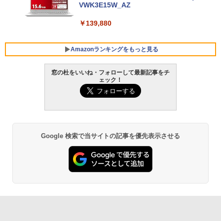
VWK3E15W_AZ
￥139,880
Amazonランキングをもっと見る
窓の杜をいいね・フォローして最新記事をチ
ェック！
Robloxギフトカード - 800 Robux 【限
生成AIパスポート公式テキスト 第４版
Amazon Kindle - 目に優しい、かさばら
定バーチャルアイテムを含む】 【オンラ
ない、大きな画面で読みやすい、6週間持
インゲームコード】 ロブロックス | オン
続バッテリー、6インチディスプレイ電子
￥1,766
ラインコード版
書籍リーダー、マッチャ、16GB、広告な
し
￥1,300
Google 検索で当サイトの記事を優先表示させる
￥16,980
1冊ですべて身につくHTML & CSSとWe
bデザイン入門講座［第2版］
Robloxギフトカード - 1000 Robux 【限
定バーチャルアイテムを含む】 【オンラ
Kindle Paperwhite シグニチャーエディ
インゲームコード】 ロブロックス |オン
ション (32GB) 7インチディスプレイ、明
￥1,292
ラインコード版
るさ自動調整、色調調節ライト、12週間
持続バッテリー、広告なし、メタリック
ブラック
￥1,600
ClaudeCode いちばんやさしい 教科書: