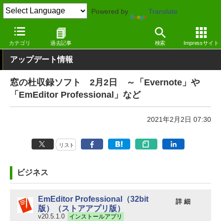
Powered by
Translate
窓の杜
その他の話題
トピック
アップデート
カテゴリ
過去記事
検索
Impressサイト
アップデート情報
窓の杜収録ソフト 2月2日 ～「Evernote」や
「EmEditor Professional」など
2021年2月2日 07:30
リスト
ビジネス
EmEditor Professional（32bit
詳 細
版）（ストアアプリ版）
v20.5.1.0
インストールアプリ