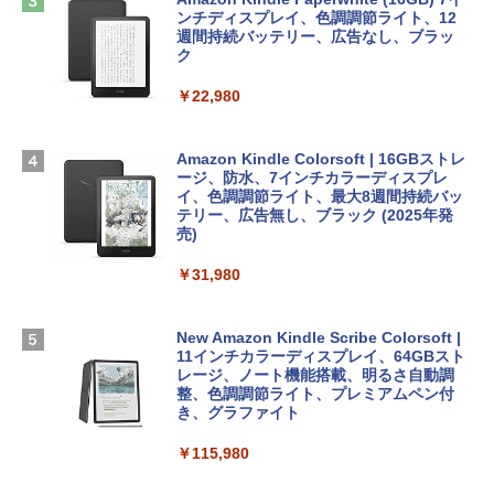
13インチノートブック：AIとApple Intell
ラインコード版
ンチディスプレイ、色調調節ライト、12
￥99
igence、13.6インチLiquid Retinaディ
週間持続バッテリー、広告なし、ブラッ
スプレイ、16GBユニファイドメモリ、1
ク
￥3,200
TB SSDストレージ、12MPセンターフレ
ームカメラ、日本語キーボード、Touch I
￥22,980
AIイラスト表現辞典: 思い通りの絵を引き
D - ミッドナイト
出す プロンプトの言葉 AI画像生成シリー
Microsoft Office Home & Business 202
ズ (はぴーイラストLabo)
4(最新 永続版)|オンラインコード版|Wind
￥278,800
ows11、10/mac対応|PC2台
Amazon Kindle Colorsoft | 16GBストレ
￥480
ージ、防水、7インチカラーディスプレ
イ、色調調節ライト、最大8週間持続バッ
￥39,582
【Amazon.co.jp限定】 HP ノートパソコ
テリー、広告無し、ブラック (2025年発
ン 15-fd 15.6インチ 16GBメモリ 512GB
売)
FM TOWNS ハイパー・カタログ: 本体ハ
SSD インテル Core 5
ードウェア・市販ソフトウェアのパーフ
Windows版 | Minecraft (マインクラフ
￥31,980
ェクトリストと最新エミュレータ紹介
ト): Java & Bedrock Edition | オンライ
￥129,800
ンコード版
￥1,600
New Amazon Kindle Scribe Colorsoft |
￥3,600
FMV ノートパソコン WE1-K3 (MS 365 P
11インチカラーディスプレイ、64GBスト
ersonal/Copilotキー搭載/Win 11/15.6型/
レージ、ノート機能搭載、明るさ自動調
Core i5/16GB/SSD 512GB/ホワイト) FM
整、色調調節ライト、プレミアムペン付
VWK3E15W_AZ
き、グラファイト
￥139,880
￥115,980