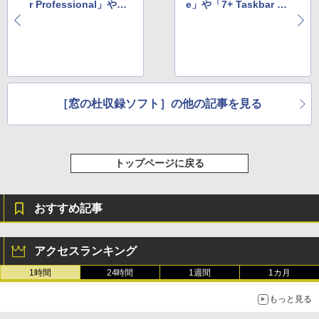
r Professional」や
e」や「7+ Taskbar T
「VRoid Studio」な
weaker」など
ど
［窓の杜収録ソフト］の他の記事を見る
トップページに戻る
おすすめ記事
アクセスランキング
1時間
24時間
1週間
1カ月
もっと見る