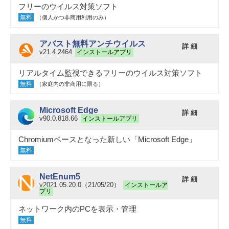
フリーのウイルス対策ソフト
無料
（個人かつ非商用利用のみ）
アバスト無料アンチウイルス
詳 細
v21.4.2464
インストールアプリ
リアルタイム監視できるフリーのウイルス対策ソフト
無料
（家庭内の非商用に限る）
Microsoft Edge
詳 細
v90.0.818.66
インストールアプリ
Chromiumベースとなった新しい「Microsoft Edge」
無料
NetEnum5
詳 細
v2021.05.20.0（21/05/20）
インストールア
プリ
ネットワーク内のPCを表示・管理
無料