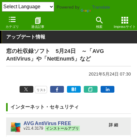
Powered by
Translate
窓の杜
その他の話題
トピック
アップデート
カテゴリ
過去記事
検索
Impressサイト
アップデート情報
窓の杜収録ソフト 5月24日 ～「AVG
AntiVirus」や「NetEnum5」など
2021年5月24日 07:30
リスト
インターネット・セキュリティ
AVG AntiVirus FREE
詳 細
v21.4.3179
インストールアプリ