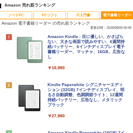
Amazon 売れ筋ランキング
ノートPC
PCソフト
IT入門書
電子書籍リーダー
Amazon 電子書籍リーダー の売れ筋ランキング
更新日時：2026/08/09 06:05
Apple 2026 MacBook Neo A18 Proチッ
Robloxギフトカード - 800 Robux 【限
生成AIパスポート公式テキスト 第４版
Amazon Kindle - 目に優しい、かさばら
プ搭載13インチノートブック：AIとAppl
定バーチャルアイテムを含む】 【オンラ
ない、大きな画面で読みやすい、6週間持
e Intelligenceのために設計、Liquid Ret
インゲームコード】 ロブロックス | オン
続バッテリー、6インチディスプレイ電子
￥1,766
inaディスプレイ、8GBユニファイドメモ
ラインコード版
書籍リーダー、マッチャ、16GB、広告な
リ、512GB SSDストレージ、1080p Fac
し
eTime HDカメラ、Touch ID - インディ
￥1,300
ゴ
￥16,980
1冊ですべて身につくHTML & CSSとWe
￥137,800
bデザイン入門講座［第2版］
Robloxギフトカード - 1000 Robux 【限
定バーチャルアイテムを含む】 【オンラ
Kindle Paperwhite シグニチャーエディ
インゲームコード】 ロブロックス |オン
ション (32GB) 7インチディスプレイ、明
￥1,292
tomtoc 360°保護 15.6 16インチ パソコ
ラインコード版
るさ自動調整、色調調節ライト、12週間
ンケース Dell NEC Lavie ASUS HP dyna
持続バッテリー、広告なし、メタリック
book Lenovo対応
ブラック
￥1,600
ClaudeCode いちばんやさしい 教科書:
￥2,952
￥27,980
非エンジニア 初心者 素人 でも安心 使い
方 マニュアル AI副業にもコンテンツ作成
Robloxギフトカード - 2,000 Robux 【限
にもKindle出版にも！ 非エンジニアのた
定バーチャルアイテムを含む】 【オンラ
めのAIコーディング入門シリーズ
Apple 2026 MacBook Air M5チップ搭載
インゲームコード】 ロブロックス | オン
Amazon Kindle Paperwhite (16GB) 7イ