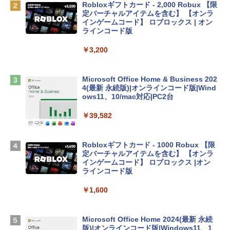
￥162,598
Robloxギフトカード - 2,000 Robux 【限
定バーチャルアイテムを含む】 【オンラ
インゲームコード】 ロブロックス | オン
tomtoc 360°保護 15.6 16インチ パソコ
ラインコード版
ンケース Dell NEC Lavie ASUS HP dyna
book Lenovo対応
￥3,200
￥2,952
Microsoft Office Home & Business 202
4(最新 永続版)|オンラインコード版|Wind
Apple 2026 MacBook Air M5チップ搭載
ows11、10/mac対応|PC2台
13インチノートブック：AIとApple Intell
igence、13.6インチLiquid Retinaディ
￥39,582
スプレイ、24GBユニファイドメモリ、1
TB SSD、12MPセンターフレームカメ
ラ、Touch ID - ミッドナイト + 3年延長
Robloxギフトカード - 1000 Robux 【限
AppleCare+ for 13インチMacBook Air
定バーチャルアイテムを含む】 【オンラ
(M5)|ダウンロード版
インゲームコード】 ロブロックス |オン
ラインコード版
￥347,600
￥1,600
【Amazon.co.jp限定】 HP ノートパソコ
ン 15-fd 15.6インチ 16GBメモリ 512GB
Microsoft Office Home 2024(最新 永続
SSD インテル Core 5
版)|オンラインコード版|Windows11、1