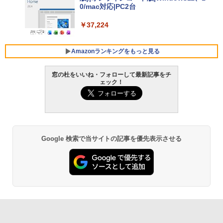
0/mac対応|PC2台
￥129,800
￥37,224
FMV ノートパソコン WE1-K3 (MS 365 P
ersonal/Copilotキー搭載/Win 11/15.6型/
Amazonランキングをもっと見る
Core i5/16GB/SSD 512GB/ホワイト) FM
VWK3E15W_AZ
窓の杜をいいね・フォローして最新記事をチ
ェック！
￥120,000
生成AIパスポート公式テキスト 第４版
Amazon Kindle Paperwhite (16GB) 7イ
ンチディスプレイ、色調調節ライト、12
週間持続バッテリー、広告なし、ブラッ
￥1,766
ク
￥27,980
Google 検索で当サイトの記事を優先表示させる
AIイラスト表現辞典: 思い通りの絵を引き
出す プロンプトの言葉 AI画像生成シリー
Amazon Kindle - 目に優しい、かさばら
ズ (はぴーイラストLabo)
ない、大きな画面で読みやすい、6週間持
続バッテリー、6インチディスプレイ電子
書籍リーダー、ブラック、16GB、広告な
￥480
し
￥19,980
ClaudeCode いちばんやさしい 教科書: