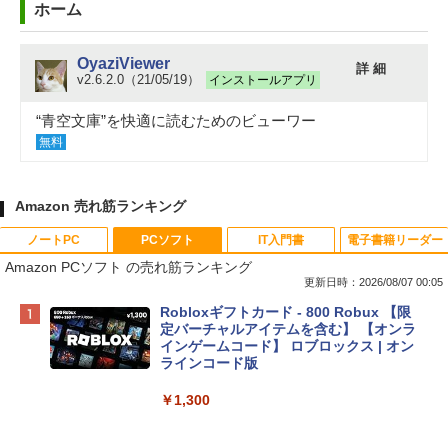
ホーム
OyaziViewer
詳 細
v2.6.2.0（21/05/19）
インストールアプリ
“青空文庫”を快適に読むためのビューワー
無料
Amazon 売れ筋ランキング
ノートPC
PCソフト
IT入門書
電子書籍リーダー
Amazon PCソフト の売れ筋ランキング
更新日時：2026/08/07 00:05
Apple 2026 MacBook Neo A18 Proチッ
Robloxギフトカード - 800 Robux 【限
プ搭載13インチノートブック：AIとAppl
定バーチャルアイテムを含む】 【オンラ
e Intelligence、Liquid Retinaディスプ
インゲームコード】 ロブロックス | オン
レイ、8GBメモリ、512GB SSD、1080p
ラインコード版
FaceTime HDカメラ、Touch ID - インデ
ィゴ + 3年延長 AppleCare+ for 13インチ
￥1,300
MacBook Neo(A18 Pro)|ダウンロード版