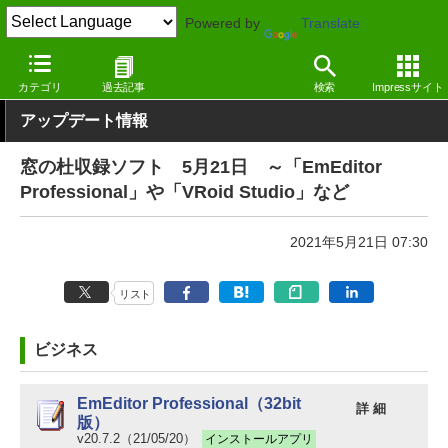
Powered by
Translate
窓の杜
その他の話題
トピック
アップデート
カテゴリ
過去記事
検索
Impressサイト
アップデート情報
窓の杜収録ソフト 5月21日 ～「EmEditor
Professional」や「VRoid Studio」など
2021年5月21日 07:30
リスト
ビジネス
EmEditor Professional（32bit
詳 細
版）
v20.7.2（21/05/20）
インストールアプリ