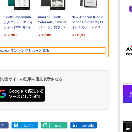
Apple 2026
Microsoft Office
ClaudeCode いちば
Kindle Paperwhite
【Amazon.co.jp限
Robloxギフトカード
FM TOWNS ハイパ
Amazon Kindle
FMV ノートパソコン
Microsoft Office
1冊ですべて身につく
New Amazon Kindle
コ
MacBook Air M5チ
Home & Business
んやさしい 教科書:
シグニチャーエディ
定】 HP ノートパソ
- 1000 Robux 【限定
ー・カタログ: 本体
Colorsoft | 16GBス
WE1-K3 (MS 365
Home 2024(最新 永続
HTML & CSSとWebデ
Scribe Colorsoft | 11
ップ搭載13インチノ
2024(最新 永続版)|オ
非エンジニア 初心者
ション (32GB) 7イン
コン 15-fd 15.6イン
バーチャルアイテム
ハードウェア・市販
トレージ、防水、7イ
Personal/Copilotキー
版)|オンラインコード
ザイン入門講座［第2
インチカラーディスプ
持
ートブック：AIと
ンラインコード
素人 でも安心 使い方
チディスプレイ、明
チ 16GBメモリ
を含む】 【オンライ
ソフトウェアのパー
ンチカラーディスプ
搭載/Win 11/15.6
版|Windows11、
版］
レイ、64GBストレー
￥347,600
￥39,582
￥99
￥32,980
￥129,800
￥1,600
￥1,600
￥39,980
￥120,000
￥37,224
￥2,326
￥115,980
ン
Apple Intelligence、
版|Windows11、
マニュアル AI副業に
るさ自動調整、色調
512GB SSD インテ
ンゲームコード】 ロ
フェクトリストと最
レイ、色調調節ライ
型/Core i5/16GB/SSD
10/mac対応|PC2台
ジ、ノート機能搭載、
13.6インチLiquid
10/mac対応|PC2台
もコンテンツ作成に
調節ライト、12週間
ル Core 5
ブロックス |オンライ
新エミュレータ紹介
ト、最大8週間持続バ
512GB/ホワイト)
明るさ自動調整、色調
Retinaディスプレ
もKindle出版にも！
持続バッテリー、広
ンコード版
ッテリー、広告無
FMVWK3E15W_AZ
調節ライト、プレミア
mazonランキングをもっと見る
な
イ、24GBユニファイ
非エンジニアのため
告なし、メタリック
し、ブラック (2025
ムペン付き、グラファ
ドメモリ、1TB
のAIコーディング入
ジェード
年発売)
イト
SSD、12MPセンター
門シリーズ
フレームカメラ、
Touch ID - ミッドナ
イト + 3年延長
 検索で当サイトの記事を優先表示させる
AppleCare+ for 13イ
ンチMacBook
Air(M5)|ダウンロー
ド版
ェア
はてブ
note
LinkedIn