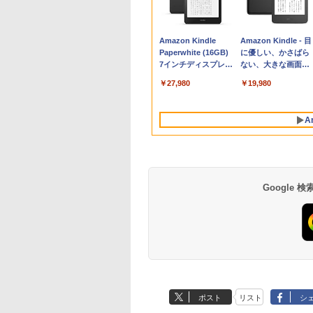
Apple 2026
Robloxギフトカード
生成AIパスポート公
Amazon Kindle
tomtoc 360°保護
Robloxギフトカード
AIイラスト表現辞典:
Amazon Kindle - 目
MacBook Neo A18
- 800 Robux 【限定
式テキスト 第４版
Paperwhite (16GB)
15.6 16インチ パソ
- 2,000 Robux 【限
思い通りの絵を引き
に優しい、かさばら
Proチップ搭載13イ
バーチャルアイテム
7インチディスプレ
ンケース Dell NEC
定バーチャルアイテ
出す プロンプトの言
ない、大きな画面で
￥1,766
ンチノートブック：
を含む】 【オンライ
イ、色調調節ライ
Lavie ASUS HP
ムを含む】 【オンラ
葉 AI画像生成シリー
読みやすい、6週間
￥162,598
￥1,300
￥27,980
￥2,952
￥3,200
￥480
￥19,980
AIとApple
ンゲームコード】 ロ
ト、12週間持続バッ
dynabook Lenovo
インゲームコード】
ズ (はぴーイラスト
続バッテリー、6イ
Intelligence、Liquid
ブロックス | オンラ
テリー、広告なし、
対応
ロブロックス | オン
Labo)
チディスプレイ電子
Retinaディスプレ
インコード版
ブラック
ラインコード版
書籍リーダー、ブラ
A
イ、8GBメモリ、
ック、16GB、広告
512GB SSD、1080p
し
FaceTime HDカメ
ラ、Touch ID - イン
ディゴ + 3年延長
AppleCare+ for 13イ
Google
ンチMacBook
Neo(A18 Pro)|ダウン
ロード版
ポスト
リスト
シ