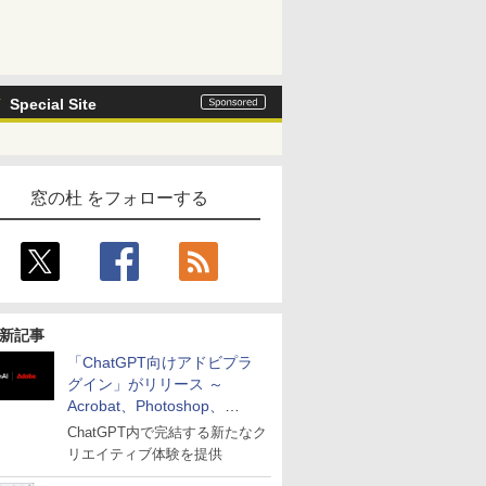
Special Site
窓の杜 をフォローする
新記事
「ChatGPT向けアドビプラ
グイン」がリリース ～
Acrobat、Photoshop、
Premiereなどの機能を1つの
ChatGPT内で完結する新たなク
プラグインに統合
リエイティブ体験を提供