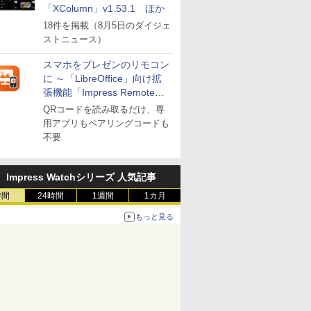
「XColumn」v1.53.1 ほか
18件を掲載（8月5日のダイジェ
ストニュース）
スマホをプレゼンのリモコン
に ～「LibreOffice」向け拡
張機能「Impress Remote」
が公開
QRコードを読み取るだけ、専
用アプリもペアリングコードも
不要
Impress Watchシリーズ 人気記事
時間
24時間
1週間
1カ月
もっと見る