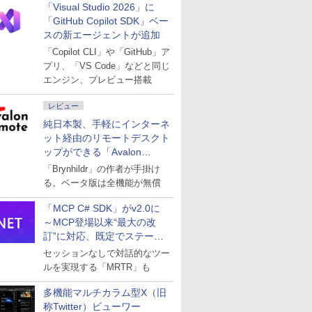
「Visual Studio 2026」に
「GitHub Copilot SDK」ベー
スの新エージェントが追加
「Copilot CLI」や「GitHub」ア
プリ、「VS Code」などと同じ
エンジン、プレビュー搭載
レビュー
純日本製、手軽にインターネ
ット経由のリモートデスクト
ップができる「Avalon
remote」
「Brynhildr」の作者が手掛け
る。ベータ版は全機能が無償
「MCP C# SDK」がv2.0に
～MCP登場以来“最大の改
訂”に対応、既定でステート
レスへ
セッションなしで対話的なツー
ルを実現する「MRTR」も
多機能マルチカラム型X（旧
称Twitter）ビューワー