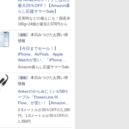
最大29％OFF！【Amazon暮
らし応援サマーSale】
災害時などの備えにも！国産米
180g×24個が最安2,978円から
本日みつけたお買い得
連載
情報
【今日までセール！】
iPhone、AirPods、Apple
Watchが安い、「iPhone
Air」256GB版が139,800円な
Amazon暮らし応援サマーSale
ど
本日みつけたお買い得
連載
情報
AnkerのからみにくいUSBケ
ーブル「PowerLine III
Flow」が安い！【Amazon暮
らし応援サマーSale】
0.9メートルが28％OFFの1,290
円。1,8メートルが26％OFFの
1,390円