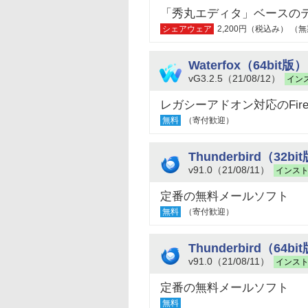
「秀丸エディタ」ベースの
シェアウェア
2,200円（税込み） 
Waterfox（64bit版）
vG3.2.5（21/08/12）
イン
レガシーアドオン対応のFire
無料
（寄付歓迎）
Thunderbird（32bi
v91.0（21/08/11）
インス
定番の無料メールソフト
無料
（寄付歓迎）
Thunderbird（64bi
v91.0（21/08/11）
インス
定番の無料メールソフト
無料