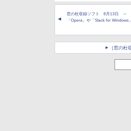
窓の杜収録ソフト 8月13日 ～
▲
「Opera」や「Slack for Window
［窓の杜