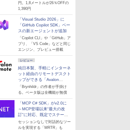
円。1,8メートルが26％OFFの
1,390円
「Visual Studio 2026」に
「GitHub Copilot SDK」ベー
スの新エージェントが追加
「Copilot CLI」や「GitHub」ア
プリ、「VS Code」などと同じ
エンジン、プレビュー搭載
レビュー
純日本製、手軽にインターネ
ット経由のリモートデスクト
ップができる「Avalon
remote」
「Brynhildr」の作者が手掛け
る。ベータ版は全機能が無償
「MCP C# SDK」がv2.0に
～MCP登場以来“最大の改
訂”に対応、既定でステート
レスへ
セッションなしで対話的なツー
ルを実現する「MRTR」も