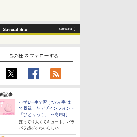
Special Site
窓の杜 をフォローする
新記事
小学1年生で習う“かん字”ま
で収録したデザインフォント
「ひとりっこ」 ～商用利用
OK
ぽってり太くてキュート、パラ
パラ感がかわいらしい