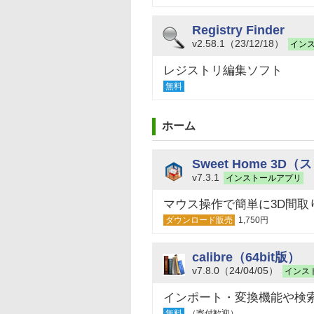
Registry Finder
v2.58.1（23/12/18）
イン
レジストリ編集ソフト
無料
ホーム
Sweet Home 3
v7.3.1
インストールアプリ
マウス操作で簡単に3D間取
ダウンロード販売
1,750円
calibre（64bit版）
v7.8.0（24/04/05）
インス
インポート・変換機能や検
無料
（寄付歓迎）