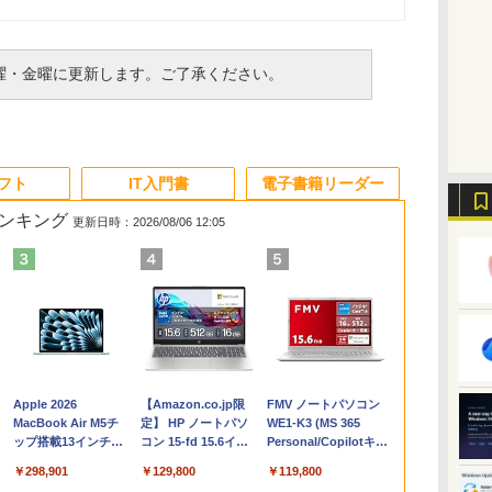
曜・金曜に更新します。ご了承ください。
ソフト
IT入門書
電子書籍リーダー
ランキング
更新日時：2026/08/06 12:05
Apple 2026
【Amazon.co.jp限
FMV ノートパソコン
コ
MacBook Air M5チ
定】 HP ノートパソ
WE1-K3 (MS 365
ップ搭載13インチノ
コン 15-fd 15.6イン
Personal/Copilotキー
ートブック：AIと
チ 16GBメモリ
搭載/Win 11/15.6
￥298,901
￥129,800
￥119,800
Apple Intelligence、
512GB SSD インテ
型/Core i5/16GB/SSD