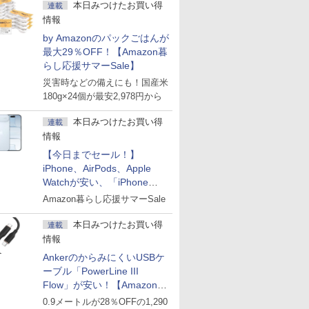
本日みつけたお買い得
連載
情報
by Amazonのパックごはんが
最大29％OFF！【Amazon暮
らし応援サマーSale】
災害時などの備えにも！国産米
180g×24個が最安2,978円から
本日みつけたお買い得
連載
情報
【今日までセール！】
iPhone、AirPods、Apple
Watchが安い、「iPhone
Air」256GB版が139,800円な
Amazon暮らし応援サマーSale
ど
本日みつけたお買い得
連載
情報
AnkerのからみにくいUSBケ
ーブル「PowerLine III
Flow」が安い！【Amazon暮
らし応援サマーSale】
0.9メートルが28％OFFの1,290