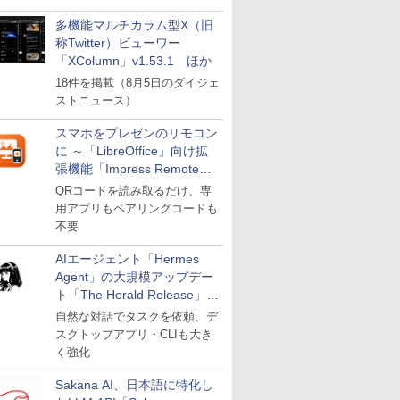
多機能マルチカラム型X（旧
称Twitter）ビューワー
「XColumn」v1.53.1 ほか
18件を掲載（8月5日のダイジェ
ストニュース）
スマホをプレゼンのリモコン
に ～「LibreOffice」向け拡
張機能「Impress Remote」
が公開
QRコードを読み取るだけ、専
用アプリもペアリングコードも
不要
AIエージェント「Hermes
Agent」の大規模アップデー
ト「The Herald Release」が
公開
自然な対話でタスクを依頼、デ
スクトップアプリ・CLIも大き
く強化
Sakana AI、日本語に特化し