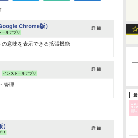
ィ
（Google Chrome版）
詳 細
トールアプリ
トの意味を表示できる拡張機能
詳 細
）
インストールアプリ
・管理
最
版）
詳 細
プリ