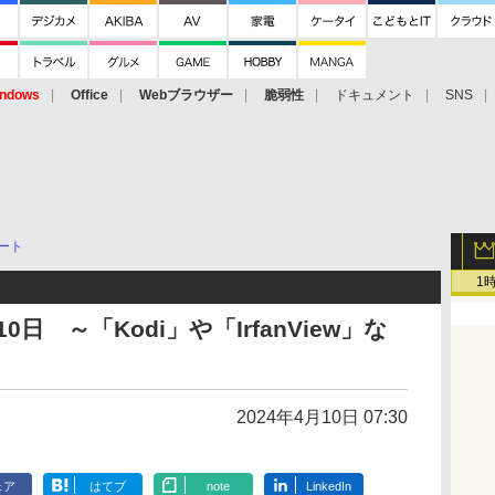
ndows
Office
Webブラウザー
脆弱性
ドキュメント
SNS
ート
1
日 ～「Kodi」や「IrfanView」な
2024年4月10日 07:30
ェア
はてブ
note
LinkedIn