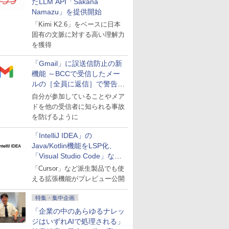
たLLM API「Sakana
Namazu」を提供開始
「Kimi K2.6」をベースに日本
固有の文脈に対する高い理解力
を獲得
「Gmail」に誤送信防止の新
機能 ～BCCで受信したメー
ルの［全員に返信］で警告を
表示
自分が参加していることやメア
ドを他の受信者に知られる事故
を防げるように
「IntelliJ IDEA」の
Java/Kotlin機能をLSP化、
「Visual Studio Code」など
にも開放
「Cursor」など派生製品でも使
える拡張機能がプレビュー公開
特集・集中企画
「企業の中のあらゆるナレッ
ジはいずれAIで処理される」