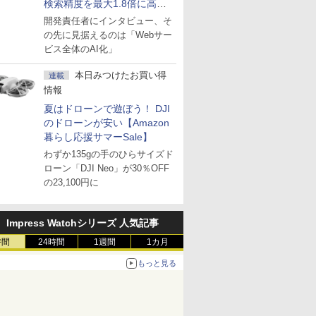
検索精度を最大1.8倍に高め
た「GMO AI RAG」は無償の
開発責任者にインタビュー、そ
OSS版で「1社1RAG」を目
の先に見据えるのは「Webサー
指す
ビス全体のAI化」
本日みつけたお買い得
連載
情報
夏はドローンで遊ぼう！ DJI
のドローンが安い【Amazon
暮らし応援サマーSale】
わずか135gの手のひらサイズド
ローン「DJI Neo」が30％OFF
の23,100円に
Impress Watchシリーズ 人気記事
時間
24時間
1週間
1カ月
もっと見る