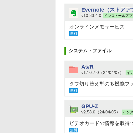
Evernote（ストア
v10.83.4.0
インストールアプ
オンラインメモサービス
無料
システム・ファイル
As/R
v17.0.7.0（24/04/07）
イ
タブ切り替え型の多機能フ
無料
GPU-Z
v2.58.0（24/04/05）
イン
ビデオカードの情報を取得
無料