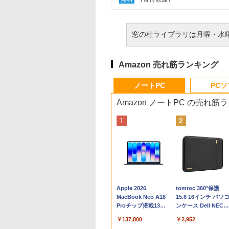
窓の杜ライブラリは月曜・水
Amazon 売れ筋ランキング
ノートPC
PC
Amazon ノートPC の売れ筋
Apple 2026
tomtoc 360°保護
MacBook Neo A18
15.6 16インチ パソ
Proチップ搭載13イ
ンケース Dell NEC
ンチノートブック：
Lavie ASUS HP
￥137,800
￥2,952
AIとApple
dynabook Lenovo