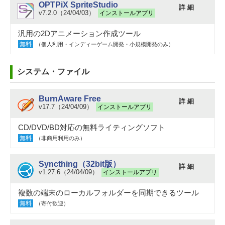
OPTPiX SpriteStudio
詳 細
v7.2.0（24/04/03）
インストールアプリ
汎用の2Dアニメーション作成ツール
無料
（個人利用・インディーゲーム開発・小規模開発のみ）
システム・ファイル
BurnAware Free
詳 細
v17.7（24/04/09）
インストールアプリ
CD/DVD/BD対応の無料ライティングソフト
無料
（非商用利用のみ）
Syncthing（32bit版）
詳 細
v1.27.6（24/04/09）
インストールアプリ
複数の端末のローカルフォルダーを同期できるツール
無料
（寄付歓迎）