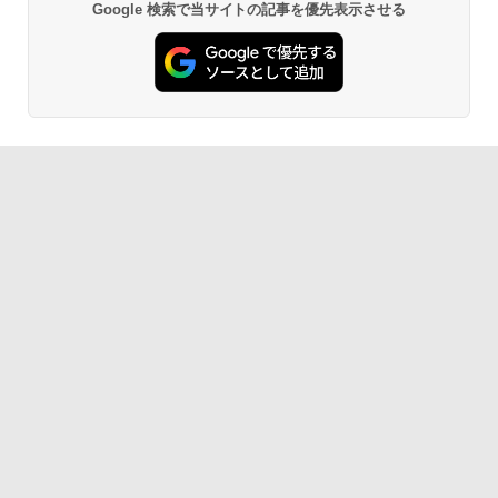
Google 検索で当サイトの記事を優先表示させる
￥16,980
1冊ですべて身につくHTML & CSSとWe
bデザイン入門講座［第2版］
Kindle Paperwhite シグニチャーエディ
ション (32GB) 7インチディスプレイ、明
￥1,292
るさ自動調整、色調調節ライト、12週間
持続バッテリー、広告なし、メタリック
ブラック
ClaudeCode いちばんやさしい 教科書:
￥27,980
非エンジニア 初心者 素人 でも安心 使い
方 マニュアル AI副業にもコンテンツ作成
にもKindle出版にも！ 非エンジニアのた
めのAIコーディング入門シリーズ
Amazon Kindle Paperwhite (16GB) 7イ
ンチディスプレイ、色調調節ライト、12
￥99
週間持続バッテリー、広告なし、ブラッ
ク
￥22,980
AIイラスト表現辞典: 思い通りの絵を引き
出す プロンプトの言葉 AI画像生成シリー
ズ (はぴーイラストLabo)
Amazon Kindle Colorsoft | 16GBストレ
￥480
ージ、防水、7インチカラーディスプレ
イ、色調調節ライト、最大8週間持続バッ
テリー、広告無し、ブラック (2025年発