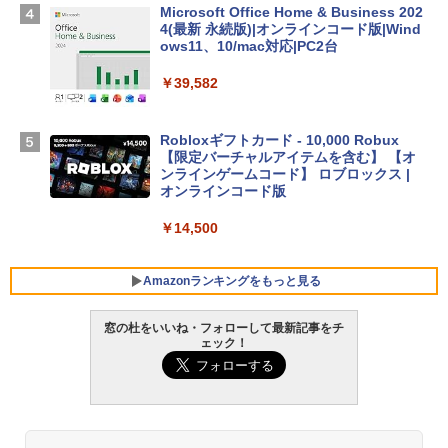
Apple 2026 MacBook Air M5チップ搭載
Microsoft Office Home & Business 202
13インチノートブック：AIとApple Intell
4(最新 永続版)|オンラインコード版|Wind
igence、13.6インチLiquid Retinaディ
ows11、10/mac対応|PC2台
スプレイ、16GBユニファイドメモリ、1
TB SSDストレージ、12MPセンターフレ
￥39,582
ームカメラ、日本語キーボード、Touch I
D - シルバー
Robloxギフトカード - 10,000 Robux
￥261,414
【限定バーチャルアイテムを含む】 【オ
ンラインゲームコード】 ロブロックス |
オンラインコード版
【Amazon.co.jp限定】ASUS ノートパソ
コン Vivobook 15 M1502NAQ 15.6イン
￥14,500
チ AMD Ryzen 7 170 メモリ16GB SSD 5
12GB Microsoft 365 Personal (24か月
版) 搭載 Windows 11 重量1.7kg Wi-Fi 6
Amazonランキングをもっと見る
E クワイエットブルー M1502NAQ-R716
5BUWS
窓の杜をいいね・フォローして最新記事をチ
ェック！
￥109,800
生成AIパスポート公式テキスト 第４版
Amazon Kindle - 目に優しい、かさばら
ない、大きな画面で読みやすい、6週間持
続バッテリー、6インチディスプレイ電子
￥1,766
書籍リーダー、マッチャ、16GB、広告な
し