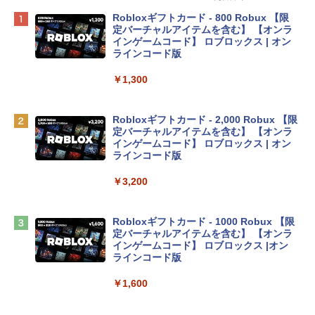
Apple 2026 MacBook Neo A18 Proチッ
Robloxギフトカード - 800 Robux 【限
プ搭載13インチノートブック：AIとAppl
定バーチャルアイテムを含む】 【オンラ
e Intelligenceのために設計、Liquid Ret
インゲームコード】 ロブロックス | オン
inaディスプレイ、8GBユニファイドメモ
ラインコード版
リ、256GB SSDストレージ、1080p Fac
eTime HDカメラ - インディゴ
￥1,300
￥119,800
Robloxギフトカード - 2,000 Robux 【限
定バーチャルアイテムを含む】 【オンラ
tomtoc 360°保護 15.6 16インチ パソコ
インゲームコード】 ロブロックス | オン
ンケース Dell NEC Lavie ASUS HP dyna
ラインコード版
book Lenovo対応
￥3,200
￥2,952
Robloxギフトカード - 1000 Robux 【限
【Amazon.co.jp限定】 HP ノートパソコ
定バーチャルアイテムを含む】 【オンラ
ン 15-fd 15.6インチ 16GBメモリ 512GB
インゲームコード】 ロブロックス |オン
SSD インテル Core 5
ラインコード版
￥129,800
￥1,600