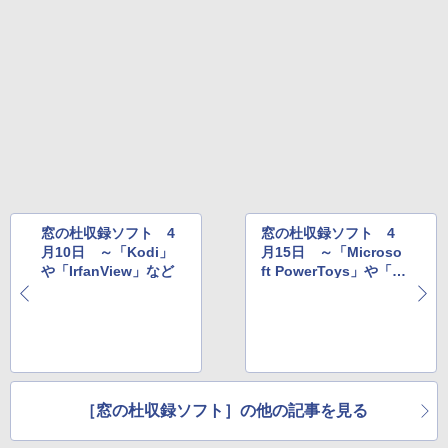
売)
FM TOWNS ハイパー・カタログ: 本体ハ
ードウェア・市販ソフトウェアのパーフ
￥31,980
ェクトリストと最新エミュレータ紹介
￥1,600
New Amazon Kindle Scribe Colorsoft |
11インチカラーディスプレイ、64GBスト
レージ、ノート機能搭載、明るさ自動調
整、色調調節ライト、プレミアムペン付
き、グラファイト
￥115,980
窓の杜収録ソフト 4
窓の杜収録ソフト 4
月10日 ～「Kodi」
月15日 ～「Microso
や「IrfanView」など
ft PowerToys」や「P
owerShell」など
［窓の杜収録ソフト］の他の記事を見る